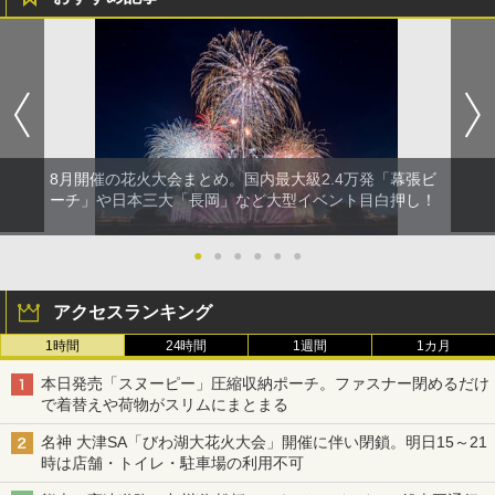
8月開催の花火大会まとめ。国内最大級2.4万発「幕張ビ
ーチ」や日本三大「長岡」など大型イベント目白押し！
●
●
●
●
●
●
アクセスランキング
1時間
24時間
1週間
1カ月
本日発売「スヌーピー」圧縮収納ポーチ。ファスナー閉めるだけ
で着替えや荷物がスリムにまとまる
名神 大津SA「びわ湖大花火大会」開催に伴い閉鎖。明日15～21
時は店舗・トイレ・駐車場の利用不可