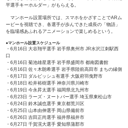
平選手キーホルダー」がもらえる。
マンホール設置場所では、スマホをかざすことでARム
ービーを視聴でき、各選手が歩んできた成長の「物語」
を臨場感あふれるアニメーションで楽しめるという。
マンホール設置スケジュール
・6月16日 大谷翔平選手 岩手県奥州市 JR水沢江刺駅西
口
・6月16日 菊池雄星選手 岩手県盛岡市 都南図書館
・6月16日 佐々木朗希選手 岩手県陸前高田市 まちの縁側
・6月17日 ダルビッシュ有選手 大阪府羽曳野市
・6月18日 松井裕樹選手 神奈川県川崎市
・6月19日 今永昇太選手 福岡県北九州市
・6月23日 ラーズ・ヌートバー選手 埼玉県東松山市
・6月24日 鈴木誠也選手 東京都荒川区
・6月25日 山本由伸選手 岡山県備前市
・6月26日 吉田正尚選手 福井県福井市
・6月27日 千賀滉大選手 愛知県蒲郡市