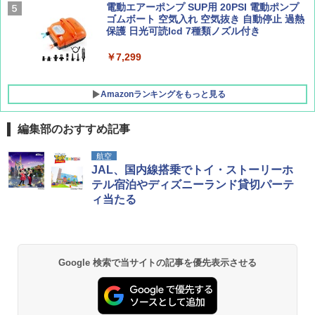
￥8,991
￥1,500
￥1,540
電動エアーポンプ SUP用 20PSI 電動ポンプ
ゴムボート 空気入れ 空気抜き 自動停止 過熱
保護 日光可読lcd 7種類ノズル付き
Coleman(コールマン) ツーリングドーム/LD
X 2人用 3人用 キャンプ アウトドア フェス
￥7,299
収納 コンパクト 簡単設営 カンガルーテント
ソロキャンプ ソロテント
Amazonランキングをもっと見る
￥20,718
編集部のおすすめ記事
航空
JAL、国内線搭乗でトイ・ストーリーホ
テル宿泊やディズニーランド貸切パーテ
ィ当たる
Google 検索で当サイトの記事を優先表示させる