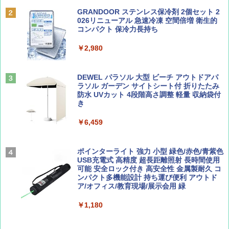
Coyote No.89 特集 星野道夫 夢見る旅
A09 地球の歩き方 イタリア 2026～2027 地
GRANDOOR ステンレス保冷剤 2個セット 2
球の歩き方A ヨーロッパ
026リニューアル 急速冷凍 空間倍増 衛生的
PYKES PEAK (パイクスピーク) 着替えテン
コンパクト 保冷力長持ち
￥1,540
ト プライバシー テント 【中が透けない】 1
￥2,479
人用 折りたたみ 防災グッズ 災害用トイレ ビ
￥2,980
ーチ ピクニック ポップアップテント 携帯 簡
易 トイレテント (オリーブ)
山と溪谷 2026年8月号「南アルプス大全」
A26 地球の歩き方 チェコ ポーランド スロヴ
DEWEL パラソル 大型 ビーチ アウトドアパ
￥-
ァキア 2026～2027 地球の歩き方A ヨーロッ
ラソル ガーデン サイトシート付 折りたたみ
パ
￥1,540
防水 UVカット 4段階高さ調整 軽量 収納袋付
き
￥2,277
ENDLESS BASE 《めざましテレビで紹介》
テント ワンタッチ RENEW 幅200 2-3人用 43
￥6,459
500002(89147)
AIRLINE（エアライン）2026年9月号【特
地球の歩き方 スター・ウォーズ
集】ボーイング110周年を祝して！
￥5,499
ポインターライト 強力 小型 緑色/赤色/青紫色
￥2,695
USB充電式 高精度 超長距離照射 長時間使用
￥1,760
可能 安全ロック付き 高安全性 金属製耐久 コ
[キャンパーズコレクション 山善] 傘みたいに
ンパクト多機能設計 持ち運び便利 アウトド
広げるだけ パッとサッとテント ブラックコ
ア/オフィス/教育現場/展示会用 緑
ーティング フルクローズ メッシュ 3-4人用
簡単設置 ポップアップテント エクルベージ
BE-PAL(ビ-パル) 2026年 9 月号【特別付録:
新しい日本地理 地図・統計・移動から読み
￥1,180
ュ(BC仕様) PATC-150B(EB)
SOTO ミニマル"旅"財布 ランダム2種】
解く (講談社現代新書)