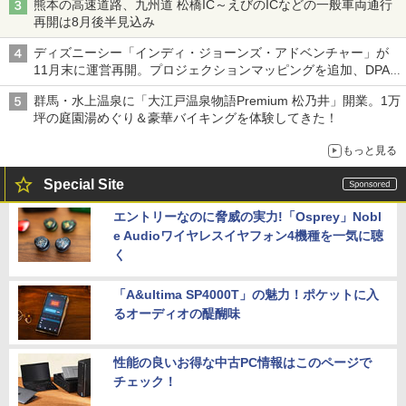
熊本の高速道路、九州道 松橋IC～えびのICなどの一般車両通行
再開は8月後半見込み
ディズニーシー「インディ・ジョーンズ・アドベンチャー」が
11月末に運営再開。プロジェクションマッピングを追加、DPA
は1500円
群馬・水上温泉に「大江戸温泉物語Premium 松乃井」開業。1万
坪の庭園湯めぐり＆豪華バイキングを体験してきた！
もっと見る
Special Site
エントリーなのに脅威の実力!「Osprey」Nobl
e Audioワイヤレスイヤフォン4機種を一気に聴
く
「A&ultima SP4000T」の魅力！ポケットに入
るオーディオの醍醐味
性能の良いお得な中古PC情報はこのページで
チェック！