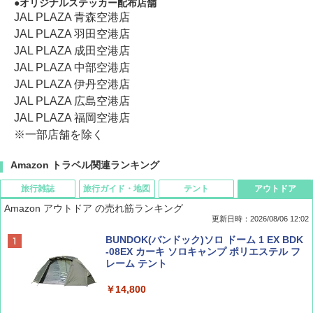
オリジナルステッカー配布店舗
JAL PLAZA 青森空港店
JAL PLAZA 羽田空港店
JAL PLAZA 成田空港店
JAL PLAZA 中部空港店
JAL PLAZA 伊丹空港店
JAL PLAZA 広島空港店
JAL PLAZA 福岡空港店
※一部店舗を除く
Amazon トラベル関連ランキング
旅行雑誌
旅行ガイド・地図
テント
アウトドア
Amazon アウトドア の売れ筋ランキング
更新日時：2026/08/06 12:02
ディズニーファン ２０２６年 ９月号 [雑
D40 地球の歩き方 チェンマイ タイ北部の魅
[キャンパーズコレクション 山善] ポップアッ
BUNDOK(バンドック)ソロ ドーム 1 EX BDK
誌] (ＤＩＳＮＥＹ ＦＡＮ)
力的な町 2026～2027 地球の歩き方D アジア
プテント 傘みたいに広げて畳める パッとサ
-08EX カーキ ソロキャンプ ポリエステル フ
ッとサンシェード キューブ フルクローズ メ
レーム テント
ッシュ 簡単設置 ワンタッチテント キャンプ
￥713
￥2,079
&ハイキング カーキ PATC-150(KH)
￥14,800
￥6,832