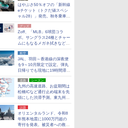
はやぶさ50％オフの「新幹線
eチケット（トクだ値スペシ
ャル28）」発売。秋冬乗車
分、えきねっと限定
グッズ
Zoff、「MLB」6球団コラ
ボ。サングラス24種とチャー
ムにもなるメガネ拭きなど雑
貨24種
航空
JAL、羽田～香港線の深夜便
を9～10月限定で設定。弾丸
日帰りでも現地に19時間滞在
できる
道路
シーズン
九州の高速道路、お盆期間は
松橋ICなど通行止め端末を先
頭にした渋滞予測。東九州道
への迂回は料金調整を実施
話題
オリエンタルランド、令和8
年熊本地震に1000万円超の
寄付を発表。被災者への救援