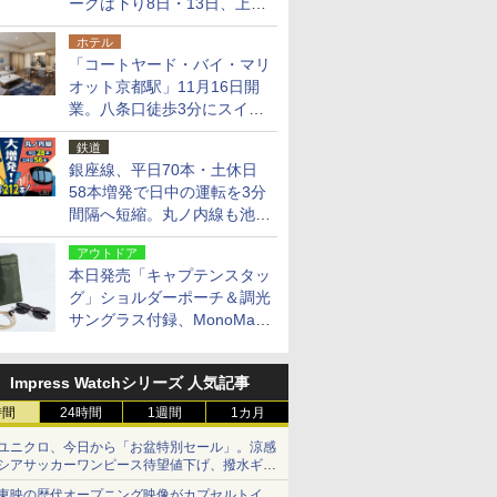
ークは下り8日・13日、上り
14日・15日
ホテル
「コートヤード・バイ・マリ
オット京都駅」11月16日開
業。八条口徒歩3分にスイー
ト含む全270室、ダイニング
鉄道
も併設
銀座線、平日70本・土休日
58本増発で日中の運転を3分
間隔へ短縮。丸ノ内線も池袋
～中野坂上を4分間隔に
アウトドア
本日発売「キャプテンスタッ
グ」ショルダーポーチ＆調光
サングラス付録、MonoMax
9月号増刊
Impress Watchシリーズ 人気記事
時間
24時間
1週間
1カ月
ユニクロ、今日から「お盆特別セール」。涼感
シアサッカーワンピース待望値下げ、撥水ギア
ショーツは1990円に
東映の歴代オープニング映像がカプセルトイ