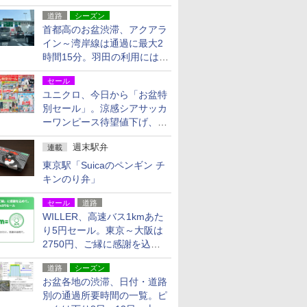
活動・復旧支援
道路
シーズン
首都高のお盆渋滞、アクアラ
イン～湾岸線は通過に最大2
時間15分。羽田の利用には
「空港西出口」の利用検討を
セール
ユニクロ、今日から「お盆特
別セール」。涼感シアサッカ
ーワンピース待望値下げ、撥
水ギアショーツは1990円に
週末駅弁
連載
東京駅「Suicaのペンギン チ
キンのり弁」
セール
道路
WILLER、高速バス1kmあた
り5円セール。東京～大阪は
2750円、ご縁に感謝を込め
た20周年記念キャンペーン
道路
シーズン
お盆各地の渋滞、日付・道路
別の通過所要時間の一覧。ピ