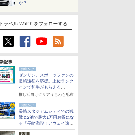
か？
トラベル Watch をフォローする
新記事
お出かけ
ゼンリン、スポーツファンの
長崎遠征を応援。上位ランク
インで和牛がもらえる
「GO！GO！長崎スタンプラ
推し活向けクリアうちわも配布
リー」
お出かけ
長崎スタジアムシティでの観
戦＆2泊で最大1万円お得にな
る「長崎満喫！アウェイ遠征
応援キャンペーン」
鉄道