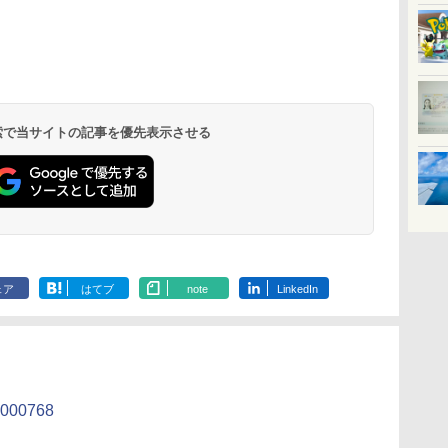
 検索で当サイトの記事を優先表示させる
ェア
はてブ
note
LinkedIn
CL000768