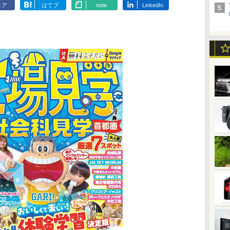
ェア
はてブ
note
LinkedIn