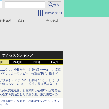
Impress サイト
全カテゴリ
商業施設
宿泊
アクセスランキング
時間
24時間
1週間
1カ月
ユニクロ、今日から「お盆特別セール」。涼感
シアサッカーワンピース待望値下げ、撥水ギア
ショーツは1990円に
はやぶさ50％オフの「新幹線eチケット（トク
だ値スペシャル28）」発売。秋冬乗車分、えき
ねっと限定
九州の高速道路、お盆期間は松橋ICなど通行止
め端末を先頭にした渋滞予測。東九州道への迂
回は料金調整を実施
【週末駅弁】東京駅「Suicaのペンギン チキン
のり弁」