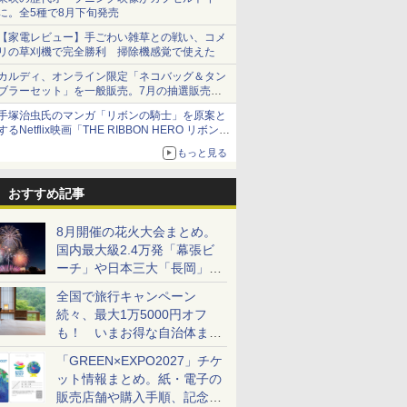
に。全5種で8月下旬発売
【家電レビュー】手ごわい雑草との戦い、コメ
リの草刈機で完全勝利 掃除機感覚で使えた
カルディ、オンライン限定「ネコバッグ＆タン
ブラーセット」を一般販売。7月の抽選販売の
当選無効分
手塚治虫氏のマンガ「リボンの騎士」を原案と
するNetflix映画「THE RIBBON HERO リボンヒ
ーロー」本日配信開始
もっと見る
おすすめ記事
8月開催の花火大会まとめ。
国内最大級2.4万発「幕張ビ
ーチ」や日本三大「長岡」な
ど大型イベント目白押し！
全国で旅行キャンペーン
続々、最大1万5000円オフ
も！ いまお得な自治体まと
め
「GREEN×EXPO2027」チケ
ット情報まとめ。紙・電子の
販売店舗や購入手順、記念チ