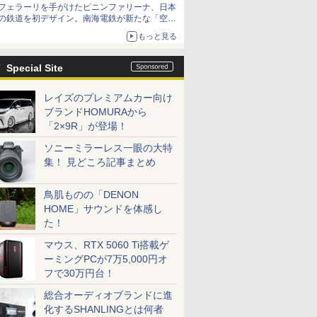
フェラーリを手がけたピニンファリーナ、日本
の鉄道を初デザイン。南海電鉄が新たな「空港
特急」をなにわ筋線へ導入
もっと見る
Special Site
レイズのプレミアムカー向け
ブランドHOMURAから
「2×9R」が登場！
ソニーミラーレス一眼の大特
集！ 見どころ記事まとめ
鳥肌ものの「DENON
HOME」サウンドを体感し
た！
マウス、RTX 5060 Ti搭載ゲ
ーミングPCが7万5,000円オ
フで30万円台！
総合オーディオブランドに進
化するSHANLINGとは何者