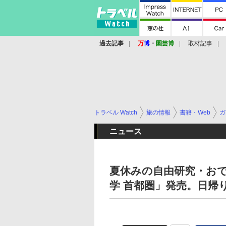
過去記事
万
博
・
園芸博
取材記事
トラベル Watch
旅の情報
書籍・Web
ガ
ニュース
夏休みの自由研究・おで
学 首都圏」発売。日帰