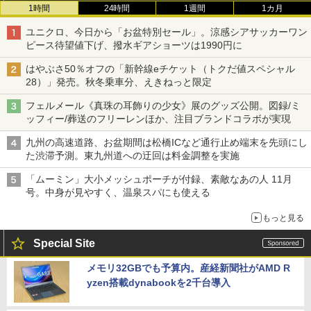
1時間
24時間
1週間
1カ月
ユニクロ、今日から「お盆特別セール」。涼感シアサッカーワン
ピース待望値下げ、撥水ギアショーツは1990円に
はやぶさ50％オフの「新幹線eチケット（トクだ値スペシャル
28）」発売。秋冬乗車分、えきねっと限定
フェルメール《真珠の耳飾りの少女》展のグッズ公開。図録/ミ
ッフィー/葬送のフリーレンほか、注目ブランドコラボが実現
九州の高速道路、お盆期間は松橋ICなど通行止め端末を先頭にし
た渋滞予測。東九州道への迂回は料金調整を実施
「ムーミン」大小メッシュポーチが付録、素敵なあの人 11月
号。中身が見やすく、温泉スパにも使える
もっと見る
Special Site
メモリ32GBでも予算内。産経新聞社がAMD R
yzen搭載dynabookを2千台導入