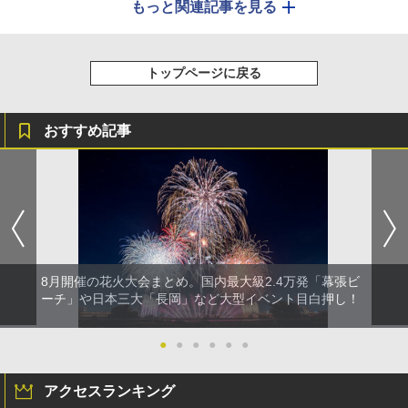
もっと関連記事を見る
トップページに戻る
おすすめ記事
8月開催の花火大会まとめ。国内最大級2.4万発「幕張ビ
ーチ」や日本三大「長岡」など大型イベント目白押し！
●
●
●
●
●
●
アクセスランキング