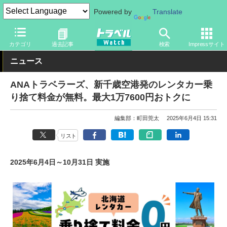
Powered by
Translate
トラベル Watch
企業・政府・官庁
国内エアライン
ANA
カテゴリ
過去記事
検索
Impressサイト
ニュース
ANAトラベラーズ、新千歳空港発のレンタカー乗
り捨て料金が無料。最大1万7600円おトクに
編集部：町田莞太
2025年6月4日 15:31
リスト
2025年6月4日～10月31日 実施