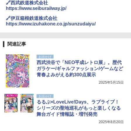
🔗西武鉄道株式会社
https://www.seiburailway.jp/
🔗伊豆箱根鉄道株式会社
https://www.izuhakone.co.jp/sunzudaiyu/
関連記事
お出かけ
西武渋谷で「NEO平成レトロ展」。歴代
ガラケー/ギャルファッション/ゲームなど
青春よみがえる約300点展示
2025年5月15日
お出かけ
るるぶ×LoveLive!Days、ラブライブ！
シリーズの聖地巡礼がもっと楽しくなる
舞台ガイド情報誌・増刊発売
2025年8月20日