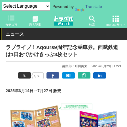
Powered by
Translate
トラベル Watch
企業・政府・官庁
鉄道
関東私鉄
カテゴリ
過去記事
検索
Impressサイト
ニュース
ラブライブ！Aqours9周年記念乗車券。西武鉄道
は1日おでかけきっぷ3枚セット
編集部：町田莞太
2025年5月29日 17:21
リスト
2025年6月14日～7月27日 販売