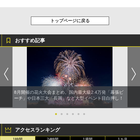
トップページに戻る
おすすめ記事
8月開催の花火大会まとめ。国内最大級2.4万発「幕張ビ
ーチ」や日本三大「長岡」など大型イベント目白押し！
●
●
●
●
●
●
アクセスランキング
1時間
24時間
1週間
1カ月