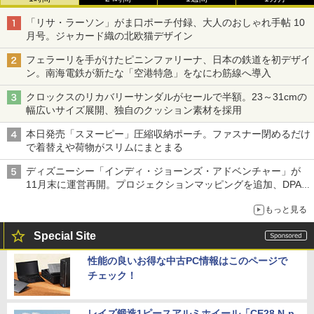
「リサ・ラーソン」がま口ポーチ付録、大人のおしゃれ手帖 10
月号。ジャカード織の北欧猫デザイン
フェラーリを手がけたピニンファリーナ、日本の鉄道を初デザイ
ン。南海電鉄が新たな「空港特急」をなにわ筋線へ導入
クロックスのリカバリーサンダルがセールで半額。23～31cmの
幅広いサイズ展開、独自のクッション素材を採用
本日発売「スヌーピー」圧縮収納ポーチ。ファスナー閉めるだけ
で着替えや荷物がスリムにまとまる
ディズニーシー「インディ・ジョーンズ・アドベンチャー」が
11月末に運営再開。プロジェクションマッピングを追加、DPA
は1500円
もっと見る
Special Site
性能の良いお得な中古PC情報はこのページで
チェック！
レイズ鍛造1ピースアルミホイール「CE28 N-p