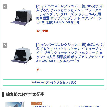
￥2,479
[キャンパーズコレクション 山善] 傘みたいに
広げるだけ パッとサッとテント ブラックコ
ーティング フルクローズ メッシュ 3-4人用
簡単設置 ポップアップテント エクルベージ
AIRLINE（エアライン）2026年9月号【特
A26 地球の歩き方 チェコ ポーランド スロヴ
ュ(BC仕様) PATC-150B(EB)
集】ボーイング110周年を祝して！
ァキア 2026～2027 地球の歩き方A ヨーロッ
パ
￥9,990
￥1,760
￥2,277
[キャンパーズコレクション 山善] 傘みたいに
広げるだけ パッとサッとテント キューブワ
イド ブラックコーティング フルクローズ メ
ッシュ 4人用 簡単設置 ポップアップテント P
ATCW-150B エクルベージュ
￥-
Amazonランキングをもっと見る
編集部のおすすめ記事
GRANDOOR ステンレス保冷剤 2個セット 2
ホテル
026リニューアル 急速冷凍 空間倍増 衛生的