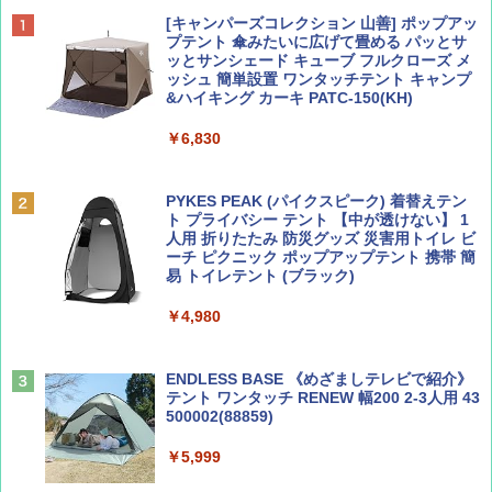
BE-PAL(ビ-パル) 2026年 9 月号【特別付録:
D40 地球の歩き方 チェンマイ タイ北部の魅
[キャンパーズコレクション 山善] ポップアッ
SOTO ミニマル"旅"財布 ランダム2種】
力的な町 2026～2027 地球の歩き方D アジア
プテント 傘みたいに広げて畳める パッとサ
ッとサンシェード キューブ フルクローズ メ
ッシュ 簡単設置 ワンタッチテント キャンプ
￥1,500
￥2,079
&ハイキング カーキ PATC-150(KH)
￥6,830
ディズニーファン ２０２６年 ９月号 [雑
地球の歩き方 スター・ウォーズ
誌] (ＤＩＳＮＥＹ ＦＡＮ)
PYKES PEAK (パイクスピーク) 着替えテン
￥2,695
ト プライバシー テント 【中が透けない】 1
￥713
人用 折りたたみ 防災グッズ 災害用トイレ ビ
ーチ ピクニック ポップアップテント 携帯 簡
易 トイレテント (ブラック)
山と溪谷 2026年8月号「南アルプス大全」
僕が見た未来【完全版】
￥4,980
￥1,540
￥0
ENDLESS BASE 《めざましテレビで紹介》
テント ワンタッチ RENEW 幅200 2-3人用 43
500002(88859)
Coyote No.89 特集 星野道夫 夢見る旅
A09 地球の歩き方 イタリア 2026～2027 地
球の歩き方A ヨーロッパ
￥5,999
￥1,540