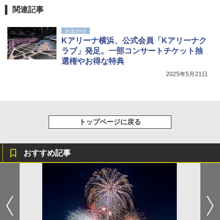
ア/オフィス/教育現場/展示会用 緑
関連記事
￥1,180
お出かけ
Kアリーナ横浜、公式会員「Kアリーナク
熊撃退スプレー 熊よけスプレー 熊スプレー
ラブ」発足。一部コンサートチケット抽
【日本企業販売】超強力クマ対策スプレー 30
選権やお得な特典
0ml（連続噴射30秒）110ml（連続噴射15
秒）射程5～10m 安全ロック搭載 携帯収納袋
2025年5月21日
付き ヒグマ・イノシシ対策 自治体・教育機
関の購入実績 登山・キャンプ・アウトドア・
防災用品 長期保存可能 緊急時用 日本国内発
送
トップページに戻る
￥3,680
おすすめ記事