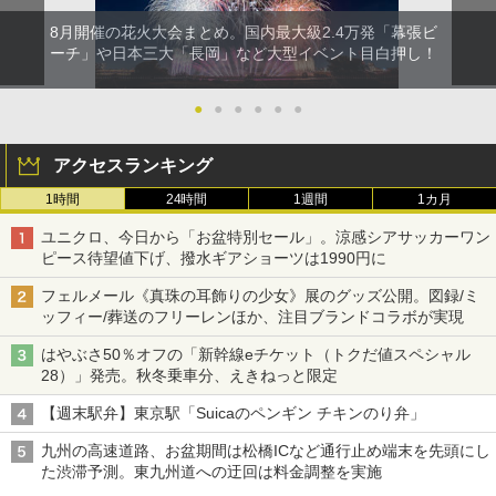
8月開催の花火大会まとめ。国内最大級2.4万発「幕張ビ
ーチ」や日本三大「長岡」など大型イベント目白押し！
●
●
●
●
●
●
アクセスランキング
1時間
24時間
1週間
1カ月
ユニクロ、今日から「お盆特別セール」。涼感シアサッカーワン
ピース待望値下げ、撥水ギアショーツは1990円に
フェルメール《真珠の耳飾りの少女》展のグッズ公開。図録/ミ
ッフィー/葬送のフリーレンほか、注目ブランドコラボが実現
はやぶさ50％オフの「新幹線eチケット（トクだ値スペシャル
28）」発売。秋冬乗車分、えきねっと限定
【週末駅弁】東京駅「Suicaのペンギン チキンのり弁」
九州の高速道路、お盆期間は松橋ICなど通行止め端末を先頭にし
た渋滞予測。東九州道への迂回は料金調整を実施