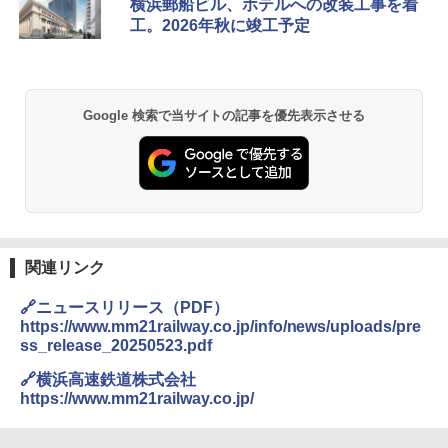
横浜郵船ビル、ホテルへの改装工事を着
コンパクト 保冷力長持ち
工。2026年秋に竣工予定
￥2,980
BUNDOK(バンドック)ソロ ドーム 1 EX BDK
Google 検索で当サイトの記事を優先表示させる
-08EX カーキ ソロキャンプ ポリエステル フ
レーム ドーム型 テント
￥14,800
DEWEL パラソル 大型 ビーチ アウトドアパ
ラソル ガーデン サイトシート付 折りたたみ
関連リンク
防水 UVカット 4段階高さ調整 軽量 収納袋付
き
🔗ニュースリリース（PDF）
￥6,459
https://www.mm21railway.co.jp/info/news/uploads/pre
ss_release_20250523.pdf
🔗横浜高速鉄道株式会社
ポインターライト 強力 小型 緑色/赤色/青紫色
USB充電式 高精度 超長距離照射 長時間使用
https://www.mm21railway.co.jp/
可能 安全ロック付き 高安全性 金属製耐久 コ
ンパクト多機能設計 持ち運び便利 アウトド