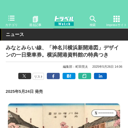
トラベル Watch
企業・政府・官庁
鉄道
関東私鉄
カテゴリ
過去記事
検索
Impressサイト
ニュース
みなとみらい線、「神名川横浜新開港図」デザイ
ンの一日乗車券。横浜開港資料館の特典つき
編集部：町田莞太
2025年5月26日 14:06
リスト
2025年5月24日 発売