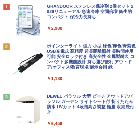
ディズニーファン ２０２６年 ９月号 [雑
D40 地球の歩き方 チェンマイ タイ北部の魅
[キャンパーズコレクション 山善] ポップアッ
GRANDOOR ステンレス保冷剤 2個セット 2
誌] (ＤＩＳＮＥＹ ＦＡＮ)
力的な町 2026～2027 地球の歩き方D アジア
プテント 傘みたいに広げて畳める パッとサ
026リニューアル 急速冷凍 空間倍増 衛生的
ッとサンシェード キューブ フルクローズ メ
コンパクト 保冷力長持ち
ッシュ 簡単設置 ワンタッチテント キャンプ
￥713
￥2,079
&ハイキング カーキ PATC-150(KH)
￥2,980
￥6,832
Coyote No.89 特集 星野道夫 夢見る旅
A09 地球の歩き方 イタリア 2026～2027 地
ポインターライト 強力 小型 緑色/赤色/青紫色
球の歩き方A ヨーロッパ
USB充電式 高精度 超長距離照射 長時間使用
PYKES PEAK (パイクスピーク) 着替えテン
可能 安全ロック付き 高安全性 金属製耐久 コ
￥1,540
ト プライバシー テント 【中が透けない】 1
ンパクト多機能設計 持ち運び便利 アウトド
￥2,479
人用 折りたたみ 防災グッズ 災害用トイレ ビ
ア/オフィス/教育現場/展示会用 緑
ーチ ピクニック ポップアップテント 携帯 簡
易 トイレテント (オリーブ)
￥1,180
山と溪谷 2026年8月号「南アルプス大全」
A26 地球の歩き方 チェコ ポーランド スロヴ
￥-
ァキア 2026～2027 地球の歩き方A ヨーロッ
パ
￥1,540
DEWEL パラソル 大型 ビーチ アウトドアパ
ラソル ガーデン サイトシート付 折りたたみ
￥2,277
ENDLESS BASE 《めざましテレビで紹介》
防水 UVカット 4段階高さ調整 軽量 収納袋付
テント ワンタッチ RENEW 幅200 2-3人用 43
き
500002(89232)
AIRLINE（エアライン）2026年9月号【特
￥6,459
地球の歩き方 スター・ウォーズ
集】ボーイング110周年を祝して！
￥5,499
￥2,695