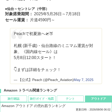
仙台～セントレア（中部）
対象搭乗期間：
2025年5月26日～7月18日
セール運賃：
片道4590円～
Peachで初夏旅へ🛫🍑
札幌 (新千歳)・仙台路線のミニマム運賃が対
象、《国内線セール》は
5月8日12:00スタート！
👇まずは詳細をチェック！
— 【公式】Peach (@Peach_Aviation)
May 7, 2025
Amazon トラベル関連ランキング
旅行雑誌
旅行ガイド・地図
テント
アウトドア
Amazon アウトドア の売れ筋ランキング
更新日時：2026/08/06 06:02