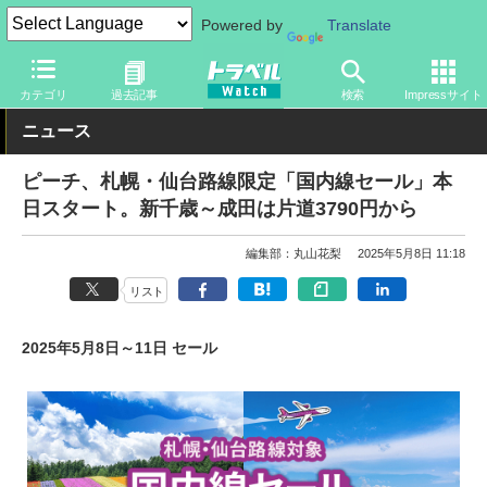
Powered by
Translate
トラベル Watch
企業・政府・官庁
国内エアライン
ピーチ
カテゴリ
過去記事
検索
Impressサイト
ニュース
ピーチ、札幌・仙台路線限定「国内線セール」本
日スタート。新千歳～成田は片道3790円から
編集部：丸山花梨
2025年5月8日 11:18
リスト
2025年5月8日～11日 セール