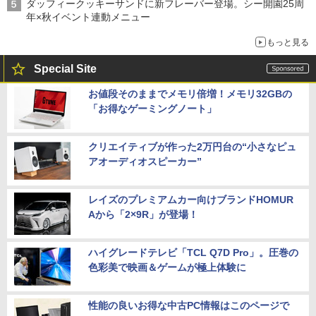
ダッフィークッキーサンドに新フレーバー登場。シー開園25周
年×秋イベント連動メニュー
もっと見る
Special Site
お値段そのままでメモリ倍増！メモリ32GBの
「お得なゲーミングノート」
クリエイティブが作った2万円台の“小さなピュ
アオーディオスピーカー”
レイズのプレミアムカー向けブランドHOMUR
Aから「2×9R」が登場！
ハイグレードテレビ「TCL Q7D Pro」。圧巻の
色彩美で映画＆ゲームが極上体験に
性能の良いお得な中古PC情報はこのページで