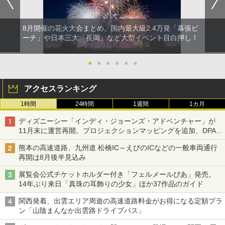
8月開催の花火大会まとめ。国内最大級2.4万発「幕張ビ
ーチ」や日本三大「長岡」など大型イベント目白押し！
●
●
●
●
●
●
アクセスランキング
1時間
24時間
1週間
1カ月
ディズニーシー「インディ・ジョーンズ・アドベンチャー」が
11月末に運営再開。プロジェクションマッピングを追加、DPA
は1500円
熊本の高速道路、九州道 松橋IC～えびのICなどの一般車両通行
再開は8月後半見込み
展覧会公式チケットホルダー付き「フェルメールぴあ」発売。
14年ぶり来日「真珠の耳飾りの少女」ほか37作品のガイド
関西発着、出雲エリア周遊の高速道路料金がお得になる定額プラ
ン「山陰まんなか出雲路ドライブパス」