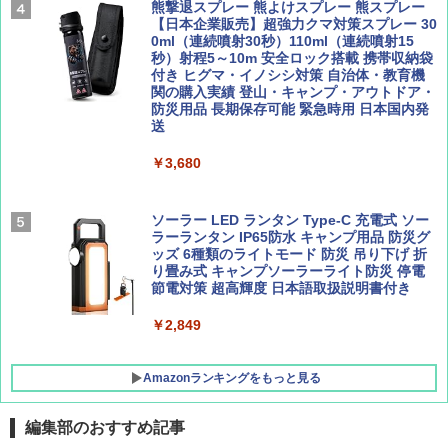
￥1,760
熊撃退スプレー 熊よけスプレー 熊スプレー
[キャンパーズコレクション 山善] 傘みたいに
【日本企業販売】超強力クマ対策スプレー 30
広げるだけ パッとサッとテント ブラックコ
0ml（連続噴射30秒）110ml（連続噴射15
ーティング フルクローズ メッシュ 3-4人用
秒）射程5～10m 安全ロック搭載 携帯収納袋
簡単設置 ポップアップテント エクルベージ
付き ヒグマ・イノシシ対策 自治体・教育機
BE-PAL(ビ-パル) 2026年 9 月号【特別付録:
新しい日本地理 地図・統計・移動から読み
ュ(BC仕様) PATC-150B(EB)
関の購入実績 登山・キャンプ・アウトドア・
SOTO ミニマル"旅"財布 ランダム2種】
解く (講談社現代新書)
防災用品 長期保存可能 緊急時用 日本国内発
送
￥8,991
￥1,500
￥1,540
￥3,680
Coleman(コールマン) ツーリングドーム/LD
X 2人用 3人用 キャンプ アウトドア フェス
収納 コンパクト 簡単設営 カンガルーテント
ソーラー LED ランタン Type-C 充電式 ソー
ソロキャンプ ソロテント
ラーランタン IP65防水 キャンプ用品 防災グ
ッズ 6種類のライトモード 防災 吊り下げ 折
り畳み式 キャンプソーラーライト防災 停電
￥20,718
節電対策 超高輝度 日本語取扱説明書付き
￥2,849
Amazonランキングをもっと見る
編集部のおすすめ記事