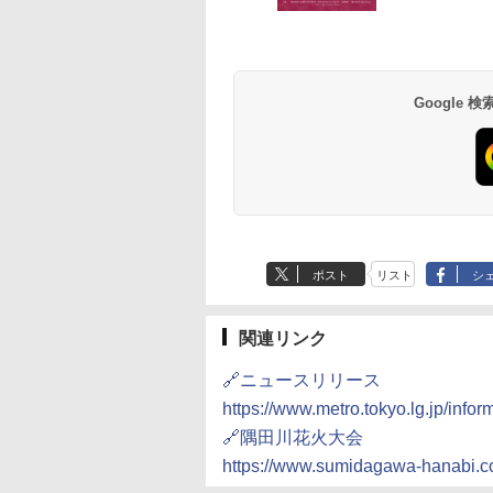
草津温泉 ホテル櫻
品川プリンスホテル
グランドニッコー東
海のサウナ＆スパ
東京ドームホテル
シェラトン・グラン
井
京ベイ 舞浜
オールインクルーシ
デ・トーキョーベ
7,037円～
7,980円～
ブ 島原温泉ホテル
イ・ホテル
14,300円～
6,800円～
南風楼
10,450円～
7,950円～
Google
ポスト
リスト
シ
関連リンク
🔗ニュースリリース
https://www.metro.tokyo.lg.jp/inf
🔗隅田川花火大会
https://www.sumidagawa-hanabi.c