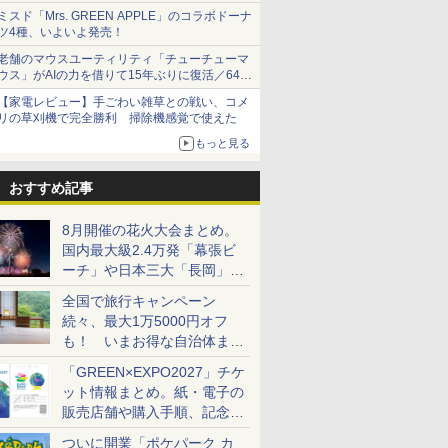
ショーツは1990円に
ミスド「Mrs. GREEN APPLE」のコラボドーナ
ツ4種、いよいよ発売！
老舗のマウスユーティリティ「チューチューマ
ウス」がAIの力を借りて15年ぶりに復活／64bit
化、Windows 10/11、「Chrome」も走り回
【家電レビュー】手ごわい雑草との戦い、コメ
る。復活記念で2026年末まで500円
リの草刈機で完全勝利 掃除機感覚で使えた
もっと見る
おすすめ記事
8月開催の花火大会まとめ。
国内最大級2.4万発「幕張ビ
ーチ」や日本三大「長岡」な
ど大型イベント目白押し！
全国で旅行キャンペーン
続々、最大1万5000円オフ
も！ いまお得な自治体まと
め
「GREEN×EXPO2027」チケ
ット情報まとめ。紙・電子の
販売店舗や購入手順、記念チ
ケットも解説
ついに開業「ポケパーク カ