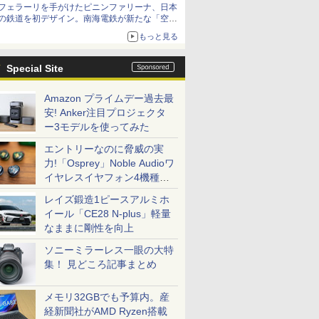
フェラーリを手がけたピニンファリーナ、日本
の鉄道を初デザイン。南海電鉄が新たな「空港
特急」をなにわ筋線へ導入
もっと見る
Special Site
Amazon プライムデー過去最
安! Anker注目プロジェクタ
ー3モデルを使ってみた
エントリーなのに脅威の実
力!「Osprey」Noble Audioワ
イヤレスイヤフォン4機種を
一気に聴く
レイズ鍛造1ピースアルミホ
イール「CE28 N-plus」軽量
なままに剛性を向上
ソニーミラーレス一眼の大特
集！ 見どころ記事まとめ
メモリ32GBでも予算内。産
経新聞社がAMD Ryzen搭載