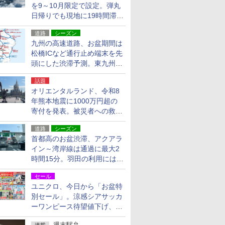
を9～10月限定で設定。弾丸
日帰りでも現地に19時間滞在
できる
道路
シーズン
九州の高速道路、お盆期間は
松橋ICなど通行止め端末を先
頭にした渋滞予測。東九州道
への迂回は料金調整を実施
話題
オリエンタルランド、令和8
年熊本地震に1000万円超の
寄付を発表。被災者への救援
活動・復旧支援
道路
シーズン
首都高のお盆渋滞、アクアラ
イン～湾岸線は通過に最大2
時間15分。羽田の利用には
「空港西出口」の利用検討を
セール
ユニクロ、今日から「お盆特
別セール」。涼感シアサッカ
ーワンピース待望値下げ、撥
水ギアショーツは1990円に
週末駅弁