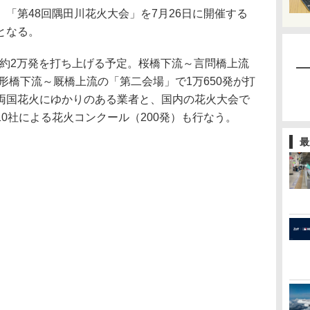
「第48回隅田川花火大会」を7月26日に開催する
となる。
、約2万発を打ち上げる予定。桜橋下流～言問橋上流
駒形橋下流～厩橋上流の「第二会場」で1万650発が打
両国花火にゆかりのある業者と、国内の花火大会で
0社による花火コンクール（200発）も行なう。
最