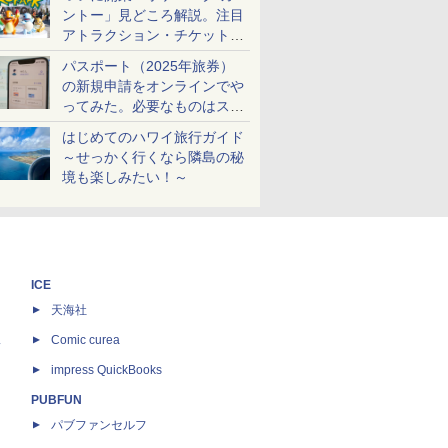
ントー」見どころ解説。注目
アトラクション・チケット手
配・来場前に必要な準備は？
パスポート（2025年旅券）
の新規申請をオンラインでや
ってみた。必要なものはスマ
ホとマイナカードのみ
はじめてのハワイ旅行ガイド
～せっかく行くなら隣島の秘
境も楽しみたい！～
ICE
天海社
ス
Comic curea
impress QuickBooks
PUBFUN
パブファンセルフ