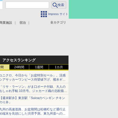
Impress サイト
全カテゴリ
商業施設
宿泊
アクセスランキング
時間
24時間
1週間
1カ月
ユニクロ、今日から「お盆特別セール」。涼感
シアサッカーワンピース待望値下げ、撥水ギア
ショーツは1990円に
「リサ・ラーソン」がま口ポーチ付録、大人の
おしゃれ手帖 10月号。ジャカード織の北欧猫デ
ザイン
【週末駅弁】東京駅「Suicaのペンギン チキン
のり弁」
九州の高速道路、お盆期間は松橋ICなど通行止
め端末を先頭にした渋滞予測。東九州道への迂
回は料金調整を実施