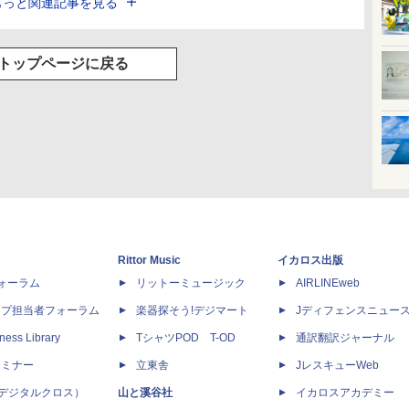
もっと関連記事を見る
トップページに戻る
Rittor Music
イカロス出版
dフォーラム
リットーミュージック
AIRLINEweb
ップ担当者フォーラム
楽器探そう!デジマート
Jディフェンスニュー
ness Library
TシャツPOD T-OD
通訳翻訳ジャーナル
セミナー
立東舎
JレスキューWeb
 X（デジタルクロス）
山と溪谷社
イカロスアカデミー