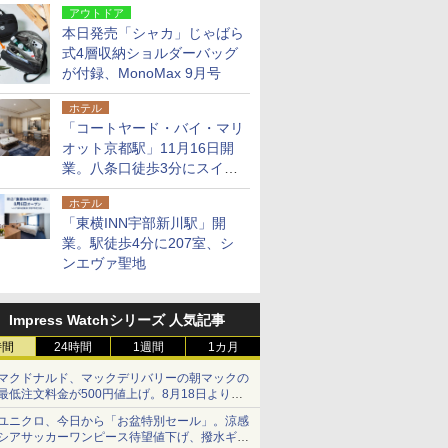
アウトドア
本日発売「シャカ」じゃばら
式4層収納ショルダーバッグ
が付録、MonoMax 9月号
ホテル
「コートヤード・バイ・マリ
オット京都駅」11月16日開
業。八条口徒歩3分にスイー
ト含む全270室、ダイニング
ホテル
も併設
「東横INN宇部新川駅」開
業。駅徒歩4分に207室、シ
ンエヴァ聖地
Impress Watchシリーズ 人気記事
時間
24時間
1週間
1カ月
マクドナルド、マックデリバリーの朝マックの
最低注文料金が500円値上げ。8月18日より
1,500円から受付
ユニクロ、今日から「お盆特別セール」。涼感
シアサッカーワンピース待望値下げ、撥水ギア