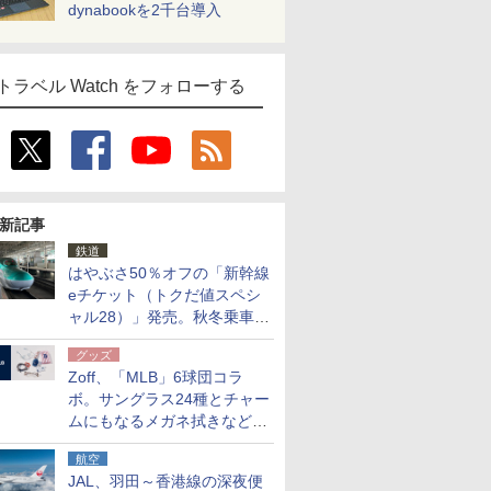
dynabookを2千台導入
トラベル Watch をフォローする
新記事
鉄道
はやぶさ50％オフの「新幹線
eチケット（トクだ値スペシ
ャル28）」発売。秋冬乗車
分、えきねっと限定
グッズ
Zoff、「MLB」6球団コラ
ボ。サングラス24種とチャー
ムにもなるメガネ拭きなど雑
貨24種
航空
JAL、羽田～香港線の深夜便