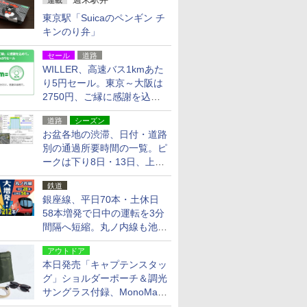
連載
東京駅「Suicaのペンギン チ
キンのり弁」
セール
道路
WILLER、高速バス1kmあた
り5円セール。東京～大阪は
2750円、ご縁に感謝を込め
た20周年記念キャンペーン
道路
シーズン
お盆各地の渋滞、日付・道路
別の通過所要時間の一覧。ピ
ークは下り8日・13日、上り
14日・15日
鉄道
銀座線、平日70本・土休日
58本増発で日中の運転を3分
間隔へ短縮。丸ノ内線も池袋
～中野坂上を4分間隔に
アウトドア
本日発売「キャプテンスタッ
グ」ショルダーポーチ＆調光
サングラス付録、MonoMax
9月号増刊