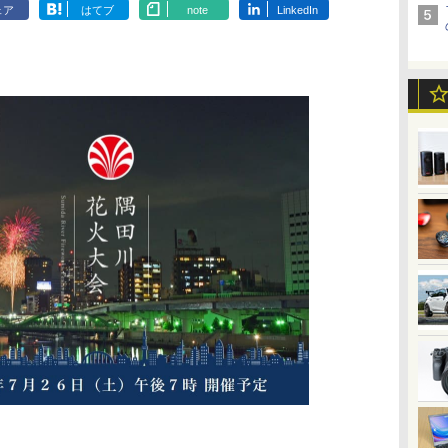
ェア
はてブ
note
LinkedIn