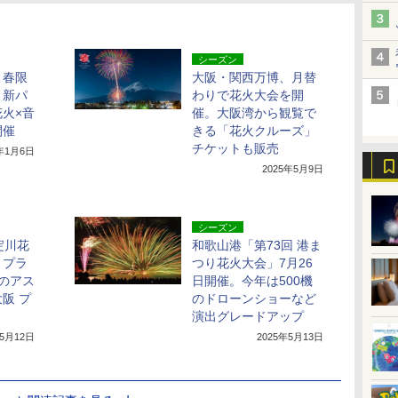
シーズン
、春限
大阪・関西万博、月替
」新パ
わりで花火大会を開
火×音
催。大阪湾から観覧で
開催
きる「花火クルーズ」
チケットも販売
5年1月6日
2025年5月9日
シーズン
淀川花
和歌山港「第73回 港ま
りプラ
つり花火大会」7月26
のアス
日開催。今年は500機
阪 プ
のドローンショーなど
演出グレードアップ
年5月12日
2025年5月13日