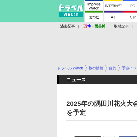
過去記事
万
博
・
園芸博
取材記事
トラベル Watch
旅の情報
目的
季節イベ
ニュース
2025年の隅田川花火大
を予定