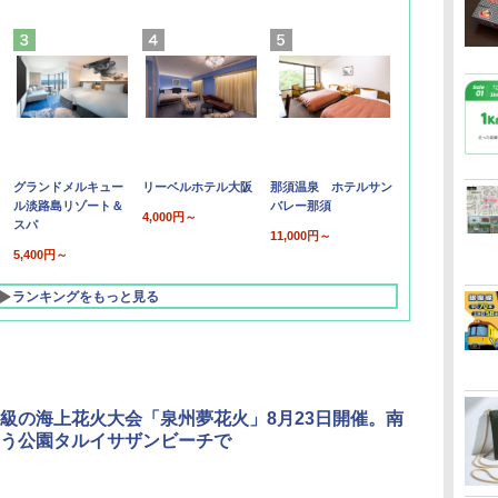
グランドメルキュー
リーベルホテル大阪
那須温泉 ホテルサン
ル淡路島リゾート＆
バレー那須
4,000円～
スパ
11,000円～
5,400円～
ランキングをもっと見る
級の海上花火大会「泉州夢花火」8月23日開催。南
う公園タルイサザンビーチで