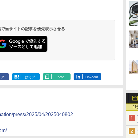
北陸 福井 あわら
品川プリンスホテ
舞浜ビューホテル
箱根湯本温泉 ホテ
ホテルトラスティ東
オリエンタルホテル
下呂温泉 水明館
住友不動産ホテル ヴ
東京ベイ舞浜ホテル
温泉 清風荘（北陸
ル イーストタワー
ｂｙ ＨＵＬＩＣ
ル おかだ
京ベイサイド
東京ベイ
ィラフォンテーヌグラ
ファーストリゾート
8,250円～
最大級の庭園露天風
（旧：東京ベイ舞浜
ンド東京有明
9,958円～
11,200円～
5,450円～
5,200円～
4,290円～
呂の宿 清風荘）
ホテル）
19,541円～
5,758円～
6,070円～
 検索で当サイトの記事を優先表示させる
ェア
はてブ
note
LinkedIn
1
ormation/press/2025/04/2025040802
om/