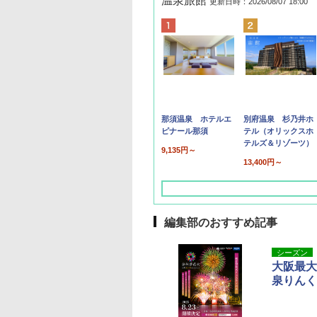
温泉旅館
更新日時：2026/08/07 18:00
那須温泉 ホテルエ
別府温泉 杉乃井ホ
ピナール那須
テル（オリックスホ
テルズ＆リゾーツ）
9,135円～
13,400円～
編集部のおすすめ記事
シーズン
大阪最大
泉りんく