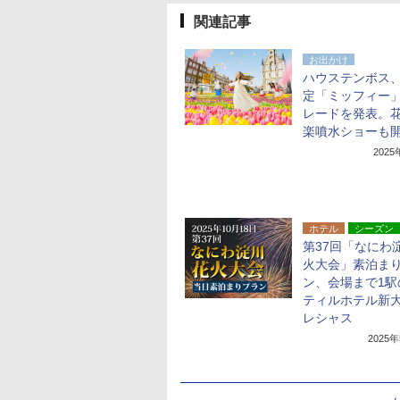
関連記事
お出かけ
ハウステンボス
定「ミッフィー
レードを発表。花
楽噴水ショーも
202
ホテル
シーズン
第37回「なにわ
火大会」素泊ま
ン、会場まで1駅
ティルホテル新大
レシャス
2025