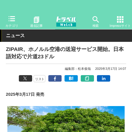
トラベル Watch
企業・政府・官庁
国内エアライン
ZIPAIR
カテゴリ
過去記事
検索
Impressサイト
ニュース
ZIPAIR、ホノルル空港の送迎サービス開始。日本
語対応で片道23ドル
編集部：松本俊哉
2025年3月17日 14:07
リスト
2025年3月17日 発売