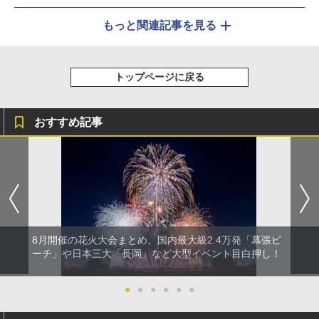
もっと関連記事を見る
トップページに戻る
おすすめ記事
8月開催の花火大会まとめ。国内最大級2.4万発「幕張ビ
ーチ」や日本三大「長岡」など大型イベント目白押し！
●
●
●
●
●
●