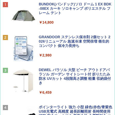
ディズニーファン ２０２６年 ９月号 [雑
D40 地球の歩き方 チェンマイ タイ北部の魅
[キャンパーズコレクション 山善] ポップアッ
BUNDOK(バンドック)ソロ ドーム 1 EX BDK
誌] (ＤＩＳＮＥＹ ＦＡＮ)
力的な町 2026～2027 地球の歩き方D アジア
プテント 傘みたいに広げて畳める パッとサ
-08EX カーキ ソロキャンプ ポリエステル フ
ッとサンシェード キューブ フルクローズ メ
レーム テント
ッシュ 簡単設置 ワンタッチテント キャンプ
￥713
￥2,079
&ハイキング カーキ PATC-150(KH)
￥14,800
￥6,832
Coyote No.89 特集 星野道夫 夢見る旅
A09 地球の歩き方 イタリア 2026～2027 地
GRANDOOR ステンレス保冷剤 2個セット 2
球の歩き方A ヨーロッパ
026リニューアル 急速冷凍 空間倍増 衛生的
PYKES PEAK (パイクスピーク) 着替えテン
コンパクト 保冷力長持ち
￥1,540
ト プライバシー テント 【中が透けない】 1
￥2,479
人用 折りたたみ 防災グッズ 災害用トイレ ビ
￥2,980
ーチ ピクニック ポップアップテント 携帯 簡
易 トイレテント (オリーブ)
山と溪谷 2026年8月号「南アルプス大全」
A26 地球の歩き方 チェコ ポーランド スロヴ
DEWEL パラソル 大型 ビーチ アウトドアパ
￥-
ァキア 2026～2027 地球の歩き方A ヨーロッ
ラソル ガーデン サイトシート付 折りたたみ
パ
￥1,540
防水 UVカット 4段階高さ調整 軽量 収納袋付
き
￥2,277
ENDLESS BASE 《めざましテレビで紹介》
テント ワンタッチ RENEW 幅200 2-3人用 43
￥6,459
500002(89147)
AIRLINE（エアライン）2026年9月号【特
地球の歩き方 スター・ウォーズ
集】ボーイング110周年を祝して！
￥5,499
ポインターライト 強力 小型 緑色/赤色/青紫色
￥2,695
USB充電式 高精度 超長距離照射 長時間使用