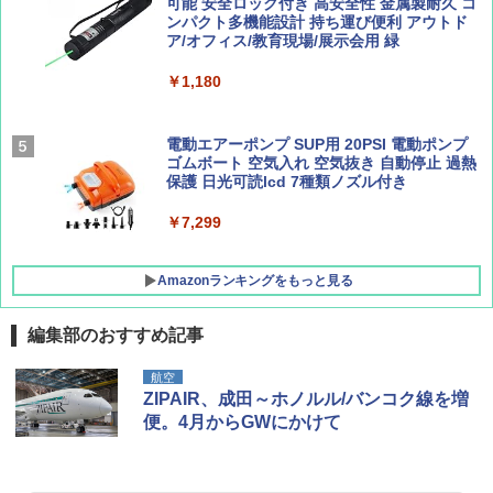
￥1,760
可能 安全ロック付き 高安全性 金属製耐久 コ
[キャンパーズコレクション 山善] 傘みたいに
ンパクト多機能設計 持ち運び便利 アウトド
広げるだけ パッとサッとテント ブラックコ
ア/オフィス/教育現場/展示会用 緑
ーティング フルクローズ メッシュ 3-4人用
簡単設置 ポップアップテント エクルベージ
BE-PAL(ビ-パル) 2026年 9 月号【特別付録:
新しい日本地理 地図・統計・移動から読み
￥1,180
ュ(BC仕様) PATC-150B(EB)
SOTO ミニマル"旅"財布 ランダム2種】
解く (講談社現代新書)
￥8,991
￥1,500
￥1,540
電動エアーポンプ SUP用 20PSI 電動ポンプ
ゴムボート 空気入れ 空気抜き 自動停止 過熱
保護 日光可読lcd 7種類ノズル付き
Coleman(コールマン) ツーリングドーム/LD
X 2人用 3人用 キャンプ アウトドア フェス
￥7,299
収納 コンパクト 簡単設営 カンガルーテント
ソロキャンプ ソロテント
Amazonランキングをもっと見る
￥20,718
編集部のおすすめ記事
航空
ZIPAIR、成田～ホノルル/バンコク線を増
便。4月からGWにかけて