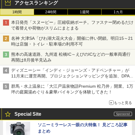
アクセスランキング
1時間
24時間
1週間
1カ月
本日発売「スヌーピー」圧縮収納ポーチ。ファスナー閉めるだけ
で着替えや荷物がスリムにまとまる
名神 大津SA「びわ湖大花火大会」開催に伴い閉鎖。明日15～21
時は店舗・トイレ・駐車場の利用不可
熊本の高速道路、九州道 松橋IC～えびのICなどの一般車両通行
再開は8月後半見込み
ディズニーシー「インディ・ジョーンズ・アドベンチャー」が
11月末に運営再開。プロジェクションマッピングを追加、DPA
は1500円
群馬・水上温泉に「大江戸温泉物語Premium 松乃井」開業。1万
坪の庭園湯めぐり＆豪華バイキングを体験してきた！
もっと見る
Special Site
ソニーミラーレス一眼の大特集！ 見どころ記事
まとめ