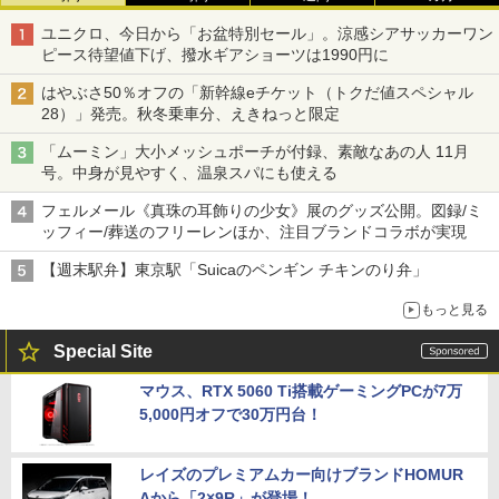
ユニクロ、今日から「お盆特別セール」。涼感シアサッカーワン
ピース待望値下げ、撥水ギアショーツは1990円に
はやぶさ50％オフの「新幹線eチケット（トクだ値スペシャル
28）」発売。秋冬乗車分、えきねっと限定
「ムーミン」大小メッシュポーチが付録、素敵なあの人 11月
号。中身が見やすく、温泉スパにも使える
フェルメール《真珠の耳飾りの少女》展のグッズ公開。図録/ミ
ッフィー/葬送のフリーレンほか、注目ブランドコラボが実現
【週末駅弁】東京駅「Suicaのペンギン チキンのり弁」
もっと見る
Special Site
マウス、RTX 5060 Ti搭載ゲーミングPCが7万
5,000円オフで30万円台！
レイズのプレミアムカー向けブランドHOMUR
Aから「2×9R」が登場！