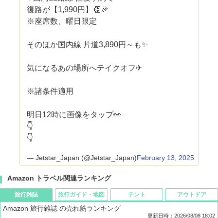
復路が【1,990円】👏🎉
※座席数、曜日限定
そのほか国内線 片道3,890円～も✨
気になるあの場所へテイクオフ✈
※諸条件適用
明日12時に画像をタップ👀
👇
👇
— Jetstar_Japan (@Jetstar_Japan)
February 13, 2025
Amazon トラベル関連ランキング
旅行雑誌
旅行ガイド・地図
テント
アウトドア
Amazon 旅行雑誌 の売れ筋ランキング
更新日時：2026/08/08 18:02