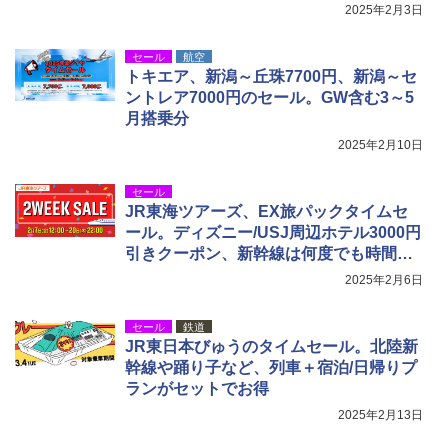
[キャンパーズコレクション 山善] 傘みたいに
ポインターライト 強力 小型 緑色/赤色/青紫色
2025年2月3日
広げるだけ パッとサッとテント キューブワ
USB充電式 高精度 超長距離照射 長時間使用
イド ブラックコーティング フルクローズ メ
可能 安全ロック付き 高安全性 金属製耐久 コ
ッシュ 4人用 簡単設置 ポップアップテント P
ンパクト多機能設計 持ち運び便利 アウトド
セール
航空
ATCW-150B エクルベージュ
ア/オフィス/教育現場/展示会用 緑
トキエア、新潟～丘珠7700円、新潟～セ
ントレア7000円のセール。GW含む3～5
￥-
￥1,180
月搭乗分
2025年2月10日
セール
JR東海ツアーズ、EX旅パックタイムセ
ール。ディズニー/USJ周辺ホテル3000円
引きクーポン、新幹線は何度でも時間変
更OK
2025年2月6日
セール
鉄道
JR東日本びゅうのタイムセール。北陸新
幹線や踊り子など、列車＋宿泊/日帰りプ
ランがセットでお得
2025年2月13日