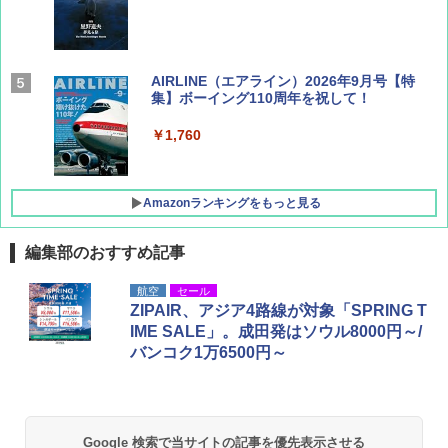
AIRLINE（エアライン）2026年9月号【特
集】ボーイング110周年を祝して！
￥1,760
Amazonランキングをもっと見る
編集部のおすすめ記事
D40 地球の歩き方 チェンマイ タイ北部の魅
[キャンパーズコレクション 山善] ポップアッ
熊撃退スプレー 熊よけスプレー 熊スプレー
航空
セール
力的な町 2026～2027 地球の歩き方D アジア
プテント 傘みたいに広げて畳める パッとサ
【日本企業販売】超強力クマ対策スプレー 30
ZIPAIR、アジア4路線が対象「SPRING T
ッとサンシェード キューブ フルクローズ メ
0ml（連続噴射30秒）110ml（連続噴射15
IME SALE」。成田発はソウル8000円～/
ッシュ 簡単設置 ワンタッチテント キャンプ
秒）射程5～10m 安全ロック搭載 携帯収納袋
￥2,079
バンコク1万6500円～
&ハイキング カーキ PATC-150(KH)
付き ヒグマ・イノシシ対策 自治体・教育機
関の購入実績 登山・キャンプ・アウトドア・
防災用品 長期保存可能 緊急時用 日本国内発
￥6,830
送
地球の歩き方 スター・ウォーズ
￥3,680
Google 検索で当サイトの記事を優先表示させる
PYKES PEAK (パイクスピーク) 着替えテン
￥2,695