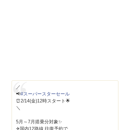
／
📢
#スーパースターセール
⏰2/14(金)12時スタート🌟
＼
5月～7月搭乗分対象✨
✈国内12路線 往復予約で