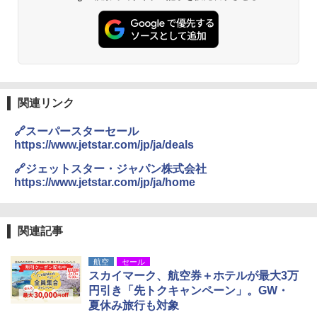
ト プライバシー テント 【中が透けない】 1
人用 折りたたみ 防災グッズ 災害用トイレ ビ
ーチ ピクニック ポップアップテント 携帯 簡
GRANDOOR ステンレス保冷剤 2個セット 2
易 トイレテント (グレー)
026リニューアル 急速冷凍 空間倍増 衛生的
コンパクト 保冷力長持ち
A09 地球の歩き方 イタリア 2026～2027 地
￥4,980
球の歩き方A ヨーロッパ
￥2,980
￥2,479
関連リンク
ENDLESS BASE 《めざましテレビで紹介》
テント ワンタッチ RENEW 幅200 2-3人用 43
BUNDOK(バンドック)ソロ ドーム 1 EX BDK
🔗スーパースターセール
500002(88859)
-08EX カーキ ソロキャンプ ポリエステル フ
https://www.jetstar.com/jp/ja/deals
レーム ドーム型 テント
A26 地球の歩き方 チェコ ポーランド スロヴ
ァキア 2026～2027 地球の歩き方A ヨーロッ
￥5,999
🔗ジェットスター・ジャパン株式会社
パ
￥-
https://www.jetstar.com/jp/ja/home
￥2,277
[キャンパーズコレクション 山善] 傘みたいに
広げるだけ パッとサッとテント ブラックコ
DEWEL パラソル 大型 ビーチ アウトドアパ
ーティング フルクローズ メッシュ 3-4人用
ラソル ガーデン サイトシート付 折りたたみ
関連記事
簡単設置 ポップアップテント エクルベージ
防水 UVカット 4段階高さ調整 軽量 収納袋付
新しい日本地理 地図・統計・移動から読み
ュ(BC仕様) PATC-150B(EB)
き
解く (講談社現代新書)
航空
セール
スカイマーク、航空券＋ホテルが最大3万
￥9,990
￥6,459
￥1,540
円引き「先トクキャンペーン」。GW・
夏休み旅行も対象