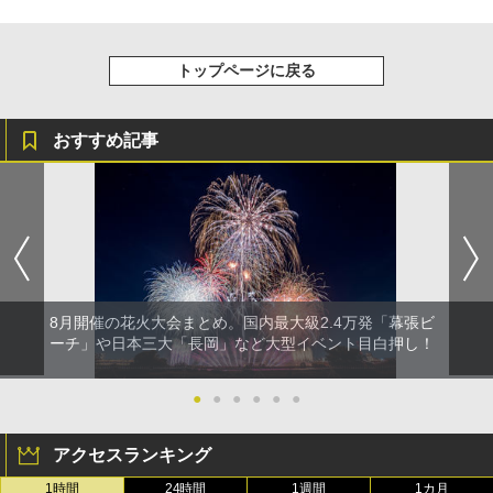
トップページに戻る
おすすめ記事
8月開催の花火大会まとめ。国内最大級2.4万発「幕張ビ
ーチ」や日本三大「長岡」など大型イベント目白押し！
●
●
●
●
●
●
アクセスランキング
1時間
24時間
1週間
1カ月