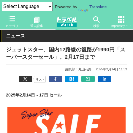
Powered by
Translate
トラベル Watch
企業・政府・官庁
国内エアライン
ジェットス
カテゴリ
過去記事
検索
Impressサイト
ニュース
ジェットスター、国内12路線の復路が1990円「ス
ーパースターセール」。2月17日まで
編集部：丸山花梨
2025年2月14日 11:33
リスト
2025年2月14日～17日 セール