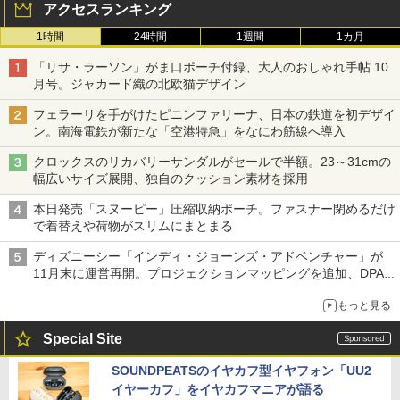
アクセスランキング
1時間
24時間
1週間
1カ月
「リサ・ラーソン」がま口ポーチ付録、大人のおしゃれ手帖 10
月号。ジャカード織の北欧猫デザイン
フェラーリを手がけたピニンファリーナ、日本の鉄道を初デザイ
ン。南海電鉄が新たな「空港特急」をなにわ筋線へ導入
クロックスのリカバリーサンダルがセールで半額。23～31cmの
幅広いサイズ展開、独自のクッション素材を採用
本日発売「スヌーピー」圧縮収納ポーチ。ファスナー閉めるだけ
で着替えや荷物がスリムにまとまる
ディズニーシー「インディ・ジョーンズ・アドベンチャー」が
11月末に運営再開。プロジェクションマッピングを追加、DPA
は1500円
もっと見る
Special Site
SOUNDPEATSのイヤカフ型イヤフォン「UU2
イヤーカフ」をイヤカフマニアが語る