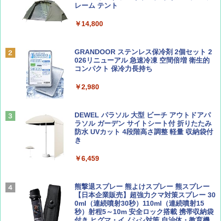
ッとサンシェード キューブ フルクローズ メ
レーム テント
ッシュ 簡単設置 ワンタッチテント キャンプ
￥713
￥2,079
&ハイキング カーキ PATC-150(KH)
￥14,800
￥6,831
BE-PAL(ビ-パル) 2026年 9 月号【特別付録:
A09 地球の歩き方 イタリア 2026～2027 地
GRANDOOR ステンレス保冷剤 2個セット 2
SOTO ミニマル"旅"財布 ランダム2種】
球の歩き方A ヨーロッパ
026リニューアル 急速冷凍 空間倍増 衛生的
PYKES PEAK (パイクスピーク) 着替えテン
コンパクト 保冷力長持ち
ト プライバシー テント 【中が透けない】 1
￥1,500
￥2,479
人用 折りたたみ 防災グッズ 災害用トイレ ビ
￥2,980
ーチ ピクニック ポップアップテント 携帯 簡
易 トイレテント (ブラック)
山と溪谷 2026年8月号「南アルプス大全」
地球の歩き方 スター・ウォーズ
DEWEL パラソル 大型 ビーチ アウトドアパ
￥4,980
ラソル ガーデン サイトシート付 折りたたみ
￥1,540
￥2,695
防水 UVカット 4段階高さ調整 軽量 収納袋付
き
ENDLESS BASE 《めざましテレビで紹介》
テント ワンタッチ RENEW 幅200 2-3人用 43
￥6,459
500002(88859)
Coyote No.89 特集 星野道夫 夢見る旅
A26 地球の歩き方 チェコ ポーランド スロヴ
ァキア 2026～2027 地球の歩き方A ヨーロッ
￥5,999
熊撃退スプレー 熊よけスプレー 熊スプレー
パ
￥1,540
【日本企業販売】超強力クマ対策スプレー 30
0ml（連続噴射30秒）110ml（連続噴射15
￥2,277
[キャンパーズコレクション 山善] 傘みたいに
秒）射程5～10m 安全ロック搭載 携帯収納袋
広げるだけ パッとサッとテント ブラックコ
付き ヒグマ・イノシシ対策 自治体・教育機