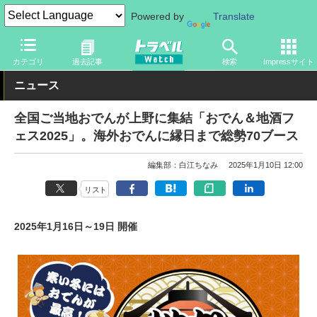
Powered by
Translate
トラベル Watch
旅の情報
目的
グルメ
カテゴリ
過去記事
検索
Impressサイト
ニュース
全国ご当地おでんが上野に集結「おでん＆地酒フ
ェス2025」。海外おでんに縁日まで総勢70ブース
編集部：白江ちなみ
2025年1月10日 12:00
リスト
2025年1月16日～19日 開催