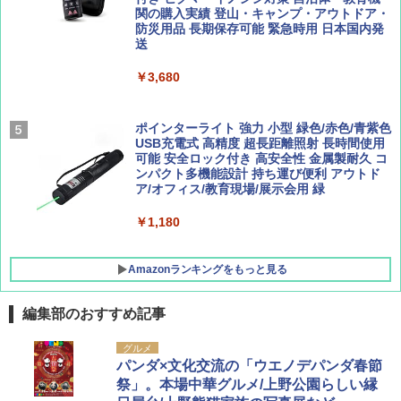
ーティング フルクローズ メッシュ 3-4人用
関の購入実績 登山・キャンプ・アウトドア・
簡単設置 ポップアップテント エクルベージ
防災用品 長期保存可能 緊急時用 日本国内発
AIRLINE（エアライン）2026年9月号【特
新しい日本地理 地図・統計・移動から読み
ュ(BC仕様) PATC-150B(EB)
送
集】ボーイング110周年を祝して！
解く (講談社現代新書)
￥9,990
￥3,680
￥1,760
￥1,540
[キャンパーズコレクション 山善] 傘みたいに
ポインターライト 強力 小型 緑色/赤色/青紫色
広げるだけ パッとサッとテント キューブ ブ
USB充電式 高精度 超長距離照射 長時間使用
ラックコーティング フルクローズ メッシュ 3
可能 安全ロック付き 高安全性 金属製耐久 コ
人用 簡単設置 ポップアップテント PATC-15
ンパクト多機能設計 持ち運び便利 アウトド
0B エクルベージュ
ア/オフィス/教育現場/展示会用 緑
￥10,990
￥1,180
Amazonランキングをもっと見る
編集部のおすすめ記事
グルメ
パンダ×文化交流の「ウエノデパンダ春節
祭」。本場中華グルメ/上野公園らしい縁