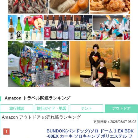
Amazon トラベル関連ランキング
旅行雑誌
旅行ガイド・地図
テント
アウトドア
Amazon アウトドア の売れ筋ランキング
更新日時：2026/08/07 06:02
ディズニーファン ２０２６年 ９月号 [雑
D40 地球の歩き方 チェンマイ タイ北部の魅
[キャンパーズコレクション 山善] ポップアッ
BUNDOK(バンドック)ソロ ドーム 1 EX BDK
誌] (ＤＩＳＮＥＹ ＦＡＮ)
力的な町 2026～2027 地球の歩き方D アジア
プテント 傘みたいに広げて畳める パッとサ
-08EX カーキ ソロキャンプ ポリエステル フ