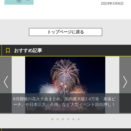
2024年3月6日
トップページに戻る
おすすめ記事
8月開催の花火大会まとめ。国内最大級2.4万発「幕張ビ
ーチ」や日本三大「長岡」など大型イベント目白押し！
●
●
●
●
●
●