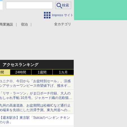
Impress サイト
全カテゴリ
商業施設
宿泊
アクセスランキング
時間
24時間
1週間
1カ月
ユニクロ、今日から「お盆特別セール」。涼感
シアサッカーワンピース待望値下げ、撥水ギア
ショーツは1990円に
「リサ・ラーソン」がま口ポーチ付録、大人の
おしゃれ手帖 10月号。ジャカード織の北欧猫デ
ザイン
九州の高速道路、お盆期間は松橋ICなど通行止
め端末を先頭にした渋滞予測。東九州道への迂
回は料金調整を実施
【週末駅弁】東京駅「Suicaのペンギン チキン
のり弁」