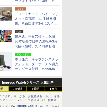
ークは下り8日・13日、上り
14日・15日
ホテル
「コートヤード・バイ・マリ
オット京都駅」11月16日開
業。八条口徒歩3分にスイー
ト含む全270室、ダイニング
鉄道
も併設
銀座線、平日70本・土休日
58本増発で日中の運転を3分
間隔へ短縮。丸ノ内線も池袋
～中野坂上を4分間隔に
アウトドア
本日発売「キャプテンスタッ
グ」ショルダーポーチ＆調光
サングラス付録、MonoMax
9月号増刊
Impress Watchシリーズ 人気記事
時間
24時間
1週間
1カ月
ユニクロ、今日から「お盆特別セール」。涼感
シアサッカーワンピース待望値下げ、撥水ギア
ショーツは1990円に
ミスド「Mrs. GREEN APPLE」のコラボドーナ