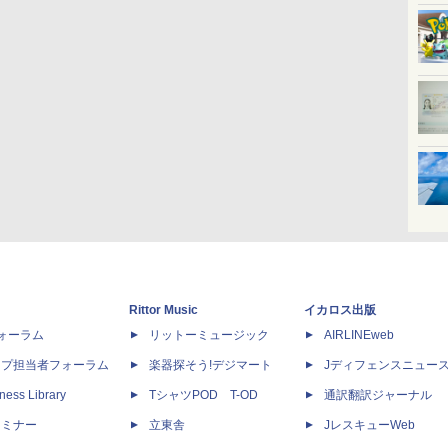
Rittor Music
イカロス出版
dフォーラム
リットーミュージック
AIRLINEweb
ップ担当者フォーラム
楽器探そう!デジマート
Jディフェンスニュー
ness Library
TシャツPOD T-OD
通訳翻訳ジャーナル
セミナー
立東舎
JレスキューWeb