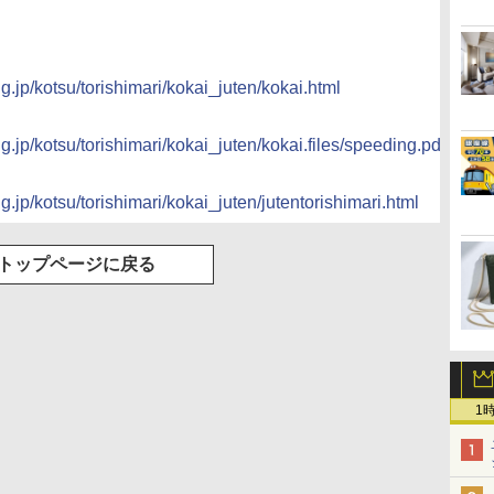
g.jp/kotsu/torishimari/kokai_juten/kokai.html
g.jp/kotsu/torishimari/kokai_juten/kokai.files/speeding.pdf
g.jp/kotsu/torishimari/kokai_juten/jutentorishimari.html
トップページに戻る
1