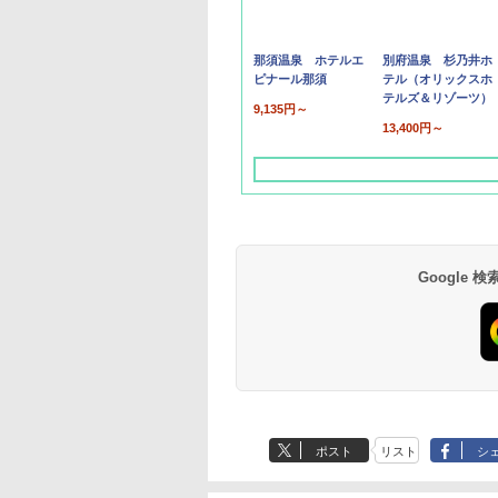
那須温泉 ホテルエ
別府温泉 杉乃井ホ
ピナール那須
テル（オリックスホ
テルズ＆リゾーツ）
9,135円～
13,400円～
Google
草津温泉 ホテル櫻
品川プリンスホテル
グランドニッコー東
海のサウナ＆スパ
東京ドームホテル
シェラトン・グラン
井
京ベイ 舞浜
オールインクルーシ
デ・トーキョーベ
7,037円～
7,980円～
ブ 島原温泉ホテル
イ・ホテル
14,300円～
6,800円～
ポスト
リスト
シ
南風楼
10,450円～
7,950円～