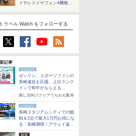
イヤレスイヤフォン4機種を
一気に聴く
トラベル Watch をフォローする
新記事
お出かけ
ゼンリン、スポーツファンの
長崎遠征を応援。上位ランク
インで和牛がもらえる
「GO！GO！長崎スタンプラ
推し活向けクリアうちわも配布
リー」
お出かけ
長崎スタジアムシティでの観
戦＆2泊で最大1万円お得にな
る「長崎満喫！アウェイ遠征
応援キャンペーン」
鉄道