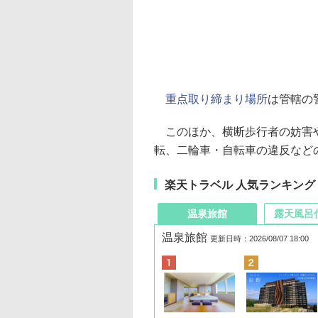
重点取り締まり場所
は管轄の
このほか、横断歩行者の妨害や
転、二輪車・自転車の違反など
楽天トラベル 人気ランキング
温泉旅館
露天風呂
温泉旅館
更新日時：2026/08/07 18:00