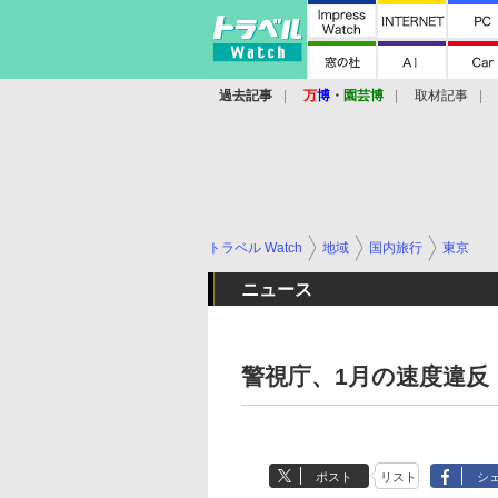
過去記事
万
博
・
園芸博
取材記事
トラベル Watch
地域
国内旅行
東京
ニュース
警視庁、1月の速度違反
ポスト
リスト
シ