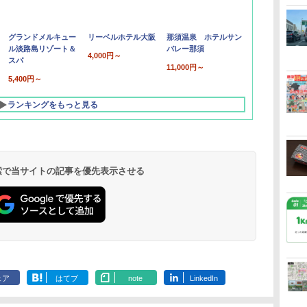
グランドメルキュー
リーベルホテル大阪
那須温泉 ホテルサン
ル淡路島リゾート＆
バレー那須
4,000円～
スパ
11,000円～
5,400円～
ランキングをもっと見る
 検索で当サイトの記事を優先表示させる
北陸 福井 あわら
品川プリンスホテ
舞浜ビューホテル
箱根湯本温泉 ホテ
ホテルトラスティ東
オリエンタルホテル
下呂温泉 水明館
住友不動産ホテル ヴ
東京ベイ舞浜ホテル
温泉 清風荘（北陸
ル イーストタワー
ｂｙ ＨＵＬＩＣ
ル おかだ
京ベイサイド
東京ベイ
ィラフォンテーヌグラ
ファーストリゾート
8,250円～
最大級の庭園露天風
（旧：東京ベイ舞浜
ンド東京有明
9,958円～
11,200円～
5,450円～
5,200円～
4,290円～
ェア
はてブ
note
LinkedIn
呂の宿 清風荘）
ホテル）
19,541円～
5,758円～
6,070円～