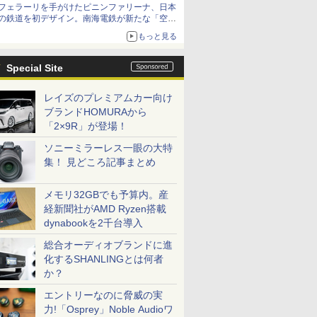
フェラーリを手がけたピニンファリーナ、日本
の鉄道を初デザイン。南海電鉄が新たな「空港
特急」をなにわ筋線へ導入
もっと見る
Special Site
レイズのプレミアムカー向け
ブランドHOMURAから
「2×9R」が登場！
ソニーミラーレス一眼の大特
集！ 見どころ記事まとめ
メモリ32GBでも予算内。産
経新聞社がAMD Ryzen搭載
dynabookを2千台導入
総合オーディオブランドに進
化するSHANLINGとは何者
か？
エントリーなのに脅威の実
力!「Osprey」Noble Audioワ