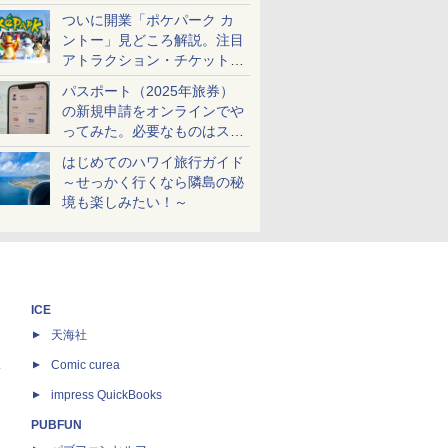
ケットも解説
ついに開業「ポケパーク カ
ントー」見どころ解説。注目
アトラクション・チケット手
配・来場前に必要な準備は？
パスポート（2025年旅券）
の新規申請をオンラインでや
ってみた。必要なものはスマ
ホとマイナカードのみ
はじめてのハワイ旅行ガイド
～せっかく行くなら隣島の秘
境も楽しみたい！～
ICE
天海社
ス
Comic curea
impress QuickBooks
PUBFUN