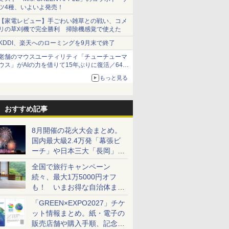
ツ4種、いよいよ発売！
【家電レビュー】手ごわい雑草との戦い、コメ
リの草刈機で完全勝利 掃除機感覚で使えた
KDDI、楽天へのローミングを9月末で終了
老舗のマウスユーティリティ「チューチューマ
ウス」がAIの力を借りて15年ぶりに復活／64bit
化、Windows 10/11、「Chrome」も走り回
もっと見る
る。復活記念で2026年末まで500円
おすすめ記事
8月開催の花火大会まとめ。
国内最大級2.4万発「幕張ビ
ーチ」や日本三大「長岡」な
ど大型イベント目白押し！
全国で旅行キャンペーン
続々、最大1万5000円オフ
も！ いまお得な自治体まと
め
「GREEN×EXPO2027」チケ
ット情報まとめ。紙・電子の
販売店舗や購入手順、記念チ