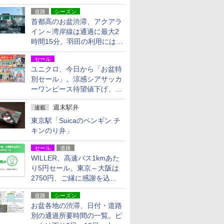
活動・復旧支援
道路
シーズン
首都高のお盆渋滞、アクアラ
イン～湾岸線は通過に最大2
時間15分。羽田の利用には
「空港西出口」の利用検討を
セール
ユニクロ、今日から「お盆特
別セール」。涼感シアサッカ
ーワンピース待望値下げ、撥
水ギアショーツは1990円に
週末駅弁
連載
東京駅「Suicaのペンギン チ
キンのり弁」
セール
道路
WILLER、高速バス1kmあた
り5円セール。東京～大阪は
2750円、ご縁に感謝を込め
た20周年記念キャンペーン
道路
シーズン
お盆各地の渋滞、日付・道路
別の通過所要時間の一覧。ピ