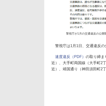
警視庁が1月の交通違反の公開
警視庁は1月1日、交通違反の
速度違反（PDF）
の取り締ま
近）、大手町両国線（大手町2
近）、靖国通り（神田須田町2丁