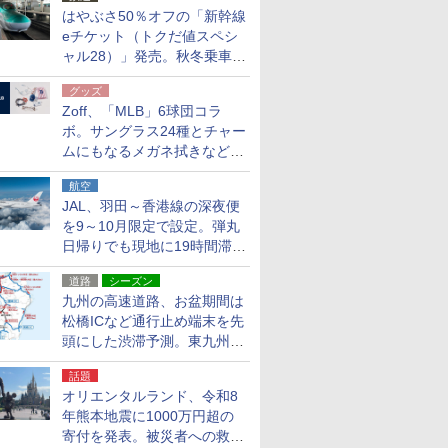
はやぶさ50％オフの「新幹線
eチケット（トクだ値スペシ
ャル28）」発売。秋冬乗車
分、えきねっと限定
グッズ
Zoff、「MLB」6球団コラ
ボ。サングラス24種とチャー
ムにもなるメガネ拭きなど雑
貨24種
航空
JAL、羽田～香港線の深夜便
を9～10月限定で設定。弾丸
日帰りでも現地に19時間滞在
できる
道路
シーズン
九州の高速道路、お盆期間は
松橋ICなど通行止め端末を先
頭にした渋滞予測。東九州道
への迂回は料金調整を実施
話題
オリエンタルランド、令和8
年熊本地震に1000万円超の
寄付を発表。被災者への救援