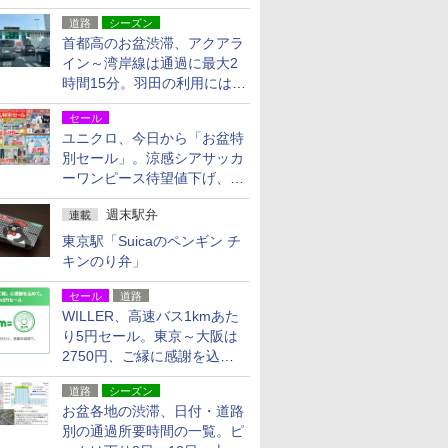
活動・復旧支援
道路
シーズン
首都高のお盆渋滞、アクアラ
イン～湾岸線は通過に最大2
時間15分。羽田の利用には
「空港西出口」の利用検討を
セール
ユニクロ、今日から「お盆特
別セール」。涼感シアサッカ
ーワンピース待望値下げ、撥
水ギアショーツは1990円に
週末駅弁
連載
東京駅「Suicaのペンギン チ
キンのり弁」
セール
道路
WILLER、高速バス1kmあた
り5円セール。東京～大阪は
2750円、ご縁に感謝を込め
た20周年記念キャンペーン
道路
シーズン
お盆各地の渋滞、日付・道路
別の通過所要時間の一覧。ピ