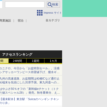
Impress サイト
全カテゴリ
商業施設
宿泊
アクセスランキング
時間
24時間
1週間
1カ月
ユニクロ、今日から「お盆特別セール」。涼感
シアサッカーワンピース待望値下げ、撥水ギア
ショーツは1990円に
九州の高速道路、お盆期間は松橋ICなど通行止
め端末を先頭にした渋滞予測。東九州道への迂
回は料金調整を実施
はやぶさ50％オフの「新幹線eチケット（トク
だ値スペシャル28）」発売。秋冬乗車分、えき
ねっと限定
【週末駅弁】東京駅「Suicaのペンギン チキン
のり弁」