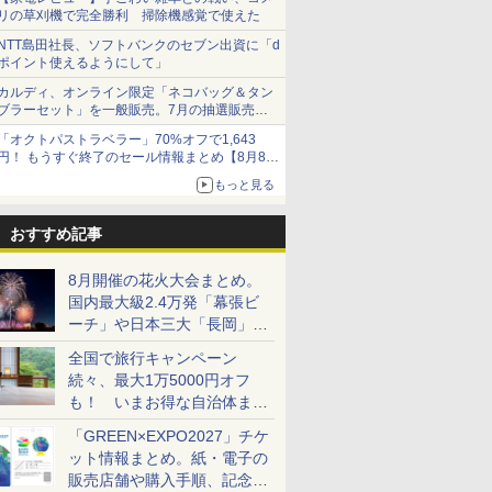
リの草刈機で完全勝利 掃除機感覚で使えた
NTT島田社長、ソフトバンクのセブン出資に「d
ポイント使えるようにして」
カルディ、オンライン限定「ネコバッグ＆タン
ブラーセット」を一般販売。7月の抽選販売の
当選無効分
「オクトパストラベラー」70%オフで1,643
円！ もうすぐ終了のセール情報まとめ【8月8日
更新】
もっと見る
ニンテンドーeショップでは「大神 絶景版」が
67%オフで990円
おすすめ記事
8月開催の花火大会まとめ。
国内最大級2.4万発「幕張ビ
ーチ」や日本三大「長岡」な
ど大型イベント目白押し！
全国で旅行キャンペーン
続々、最大1万5000円オフ
も！ いまお得な自治体まと
め
「GREEN×EXPO2027」チケ
ット情報まとめ。紙・電子の
販売店舗や購入手順、記念チ