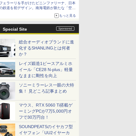
フェラーリを手がけたピニンファリーナ、日本
の鉄道を初デザイン。南海電鉄が新たな「空港
特急」をなにわ筋線へ導入
もっと見る
Special Site
総合オーディオブランドに進
化するSHANLINGとは何者
か？
レイズ鍛造1ピースアルミホ
イール「CE28 N-plus」軽量
なままに剛性を向上
ソニーミラーレス一眼の大特
集！ 見どころ記事まとめ
マウス、RTX 5060 Ti搭載ゲ
ーミングPCが7万5,000円オ
フで30万円台！
SOUNDPEATSのイヤカフ型
イヤフォン「UU2イヤーカ