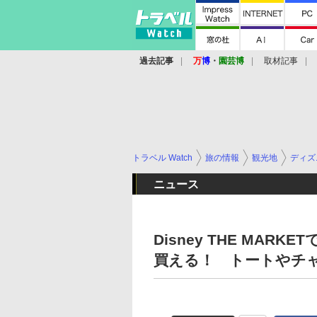
過去記事
万
博
・
園芸博
取材記事
トラベル Watch
旅の情報
観光地
ディズ
ニュース
Disney THE MA
買える！ トートやチャ