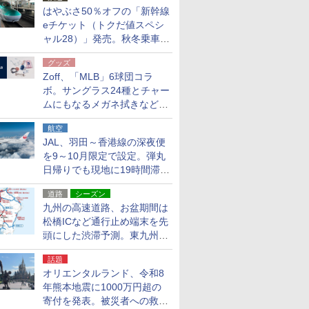
はやぶさ50％オフの「新幹線
eチケット（トクだ値スペシ
ャル28）」発売。秋冬乗車
分、えきねっと限定
グッズ
Zoff、「MLB」6球団コラ
ボ。サングラス24種とチャー
ムにもなるメガネ拭きなど雑
貨24種
航空
JAL、羽田～香港線の深夜便
を9～10月限定で設定。弾丸
日帰りでも現地に19時間滞在
できる
道路
シーズン
九州の高速道路、お盆期間は
松橋ICなど通行止め端末を先
頭にした渋滞予測。東九州道
への迂回は料金調整を実施
話題
オリエンタルランド、令和8
年熊本地震に1000万円超の
寄付を発表。被災者への救援