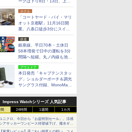
ークは下り8日・13日、上り
14日・15日
ホテル
「コートヤード・バイ・マリ
オット京都駅」11月16日開
業。八条口徒歩3分にスイー
ト含む全270室、ダイニング
鉄道
も併設
銀座線、平日70本・土休日
58本増発で日中の運転を3分
間隔へ短縮。丸ノ内線も池袋
～中野坂上を4分間隔に
アウトドア
本日発売「キャプテンスタッ
グ」ショルダーポーチ＆調光
サングラス付録、MonoMax
9月号増刊
Impress Watchシリーズ 人気記事
時間
24時間
1週間
1カ月
ユニクロ、今日から「お盆特別セール」。涼感
シアサッカーワンピース待望値下げ、撥水ギア
ショーツは1990円に
【家電レビュー】手ごわい雑草との戦い、コメ