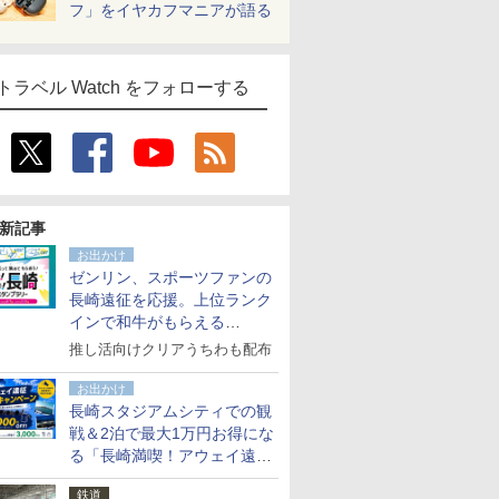
フ」をイヤカフマニアが語る
トラベル Watch をフォローする
新記事
お出かけ
ゼンリン、スポーツファンの
長崎遠征を応援。上位ランク
インで和牛がもらえる
「GO！GO！長崎スタンプラ
推し活向けクリアうちわも配布
リー」
お出かけ
長崎スタジアムシティでの観
戦＆2泊で最大1万円お得にな
る「長崎満喫！アウェイ遠征
応援キャンペーン」
鉄道