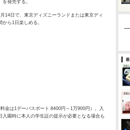
」を発売する。
〜3月14日で、東京ディズニーランドまたは東京ディ
間から1日楽しめる。
最
料金は1デーパスポート 8400円～1万900円）。入
日入園時に本人の学生証の提示が必要となる場合も