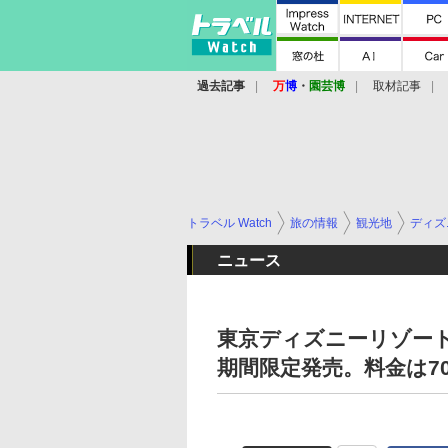
過去記事
万
博
・
園芸博
取材記事
トラベル Watch
旅の情報
観光地
ディズ
ニュース
東京ディズニーリゾー
期間限定発売。料金は700