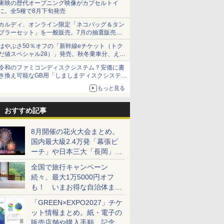
東映の歴代オープニング映像がカプセルトイ
に。全5種で8月下旬発売
カルディ、オンライン限定「ネコバッグ＆タン
ブラーセット」を一般販売。7月の抽選販売の
当選無効分
はやぶさ50％オフの「新幹線eチケット（トク
だ値スペシャル28）」発売。秋冬乗車分、えき
ねっと限定
令和のファミコンディスクシステム？安価に書
き換え可能なGB用「しましまディスクシステ
ム」
もっと見る
おすすめ記事
8月開催の花火大会まとめ。
国内最大級2.4万発「幕張ビ
ーチ」や日本三大「長岡」な
ど大型イベント目白押し！
全国で旅行キャンペーン
続々、最大1万5000円オフ
も！ いまお得な自治体まと
め
「GREEN×EXPO2027」チケ
ット情報まとめ。紙・電子の
販売店舗や購入手順、記念チ