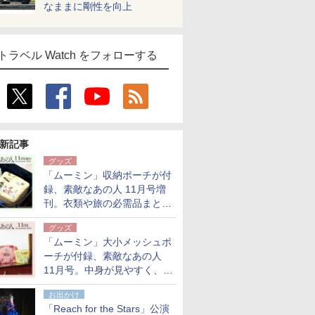
なままに剛性を向上
トラベル Watch をフォローする
新記事
グッズ
「ムーミン」収納ポーチが付
録、素敵なあの人 11月号増
刊。衣類や旅の必需品まとま
る大小2個セット
グッズ
「ムーミン」大小メッシュポ
ーチが付録、素敵なあの人
11月号。中身が見やすく、温
泉スパにも使える
お出かけ
「Reach for the Stars」公演