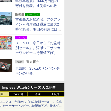
年熊本地震に1000万円超の
寄付を発表。被災者への救援
活動・復旧支援
道路
シーズン
首都高のお盆渋滞、アクアラ
イン～湾岸線は通過に最大2
時間15分。羽田の利用には
「空港西出口」の利用検討を
セール
ユニクロ、今日から「お盆特
別セール」。涼感シアサッカ
ーワンピース待望値下げ、撥
水ギアショーツは1990円に
週末駅弁
連載
東京駅「Suicaのペンギン チ
キンのり弁」
Impress Watchシリーズ 人気記事
時間
24時間
1週間
1カ月
ユニクロ、今日から「お盆特別セール」。涼感
シアサッカーワンピース待望値下げ、撥水ギア
ショーツは1990円に