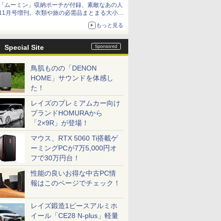
「ムーミン」収納ポーチが付録、素敵なあの人
11月号増刊。衣類や旅の必需品まとまる大小2
個セット
もっと見る
Special Site
鳥肌ものの「DENON
HOME」サウンドを体感し
た！
レイズのプレミアムカー向け
ブランドHOMURAから
「2×9R」が登場！
マウス、RTX 5060 Ti搭載ゲ
ーミングPCが7万5,000円オ
フで30万円台！
性能の良いお得な中古PC情
報はこのページでチェック！
レイズ鍛造1ピースアルミホ
イール「CE28 N-plus」軽量