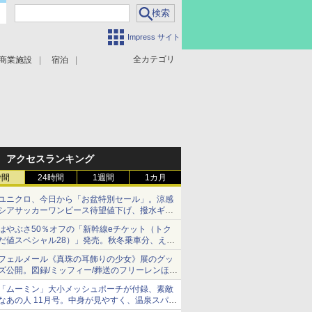
Impress サイト
全カテゴリ
商業施設
宿泊
アクセスランキング
時間
24時間
1週間
1カ月
ユニクロ、今日から「お盆特別セール」。涼感
シアサッカーワンピース待望値下げ、撥水ギア
ショーツは1990円に
はやぶさ50％オフの「新幹線eチケット（トク
だ値スペシャル28）」発売。秋冬乗車分、えき
ねっと限定
フェルメール《真珠の耳飾りの少女》展のグッ
ズ公開。図録/ミッフィー/葬送のフリーレンほ
か、注目ブランドコラボが実現
「ムーミン」大小メッシュポーチが付録、素敵
なあの人 11月号。中身が見やすく、温泉スパに
も使える