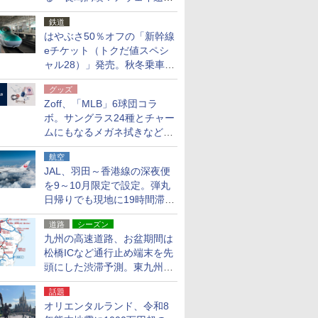
応援キャンペーン」
鉄道
はやぶさ50％オフの「新幹線
eチケット（トクだ値スペシ
ャル28）」発売。秋冬乗車
分、えきねっと限定
グッズ
Zoff、「MLB」6球団コラ
ボ。サングラス24種とチャー
ムにもなるメガネ拭きなど雑
貨24種
航空
JAL、羽田～香港線の深夜便
を9～10月限定で設定。弾丸
日帰りでも現地に19時間滞在
できる
道路
シーズン
九州の高速道路、お盆期間は
松橋ICなど通行止め端末を先
頭にした渋滞予測。東九州道
への迂回は料金調整を実施
話題
オリエンタルランド、令和8