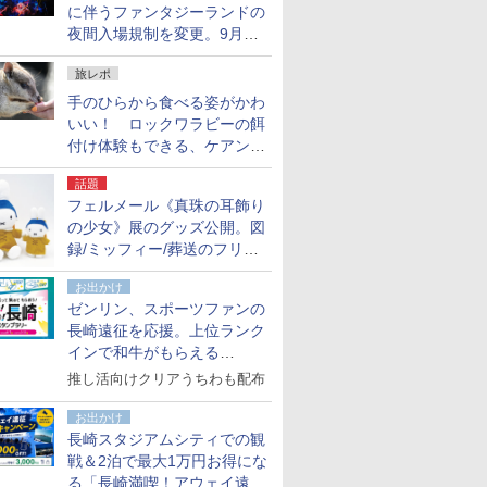
に伴うファンタジーランドの
夜間入場規制を変更。9月か
ら18時50分～20時ごろに
旅レポ
手のひらから食べる姿がかわ
いい！ ロックワラビーの餌
付け体験もできる、ケアンズ
でアサートン高原の日本語ガ
話題
イド付きツアーに参加してみ
フェルメール《真珠の耳飾り
た
の少女》展のグッズ公開。図
録/ミッフィー/葬送のフリー
レンほか、注目ブランドコラ
お出かけ
ボが実現
ゼンリン、スポーツファンの
長崎遠征を応援。上位ランク
インで和牛がもらえる
「GO！GO！長崎スタンプラ
推し活向けクリアうちわも配布
リー」
お出かけ
長崎スタジアムシティでの観
戦＆2泊で最大1万円お得にな
る「長崎満喫！アウェイ遠征