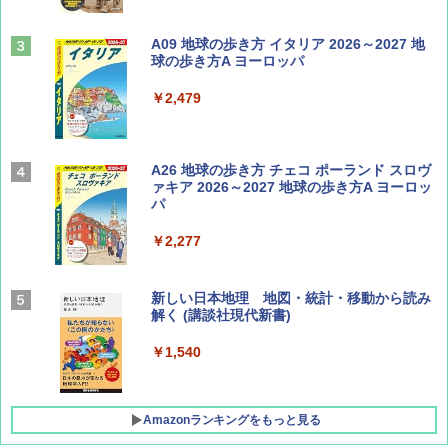
山と溪谷 2026年8月号「南アルプス大全」
A09 地球の歩き方 イタリア 2026～2027 地
球の歩き方A ヨーロッパ
￥1,540
￥2,479
Coyote No.89 特集 星野道夫 夢見る旅
A26 地球の歩き方 チェコ ポーランド スロヴ
ァキア 2026～2027 地球の歩き方A ヨーロッ
パ
￥1,540
￥2,277
AIRLINE（エアライン）2026年9月号【特
新しい日本地理 地図・統計・移動から読み
集】ボーイング110周年を祝して！
解く (講談社現代新書)
￥1,760
￥1,540
Amazonランキングをもっと見る