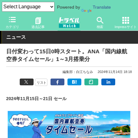
Powered by
Translate
トラベル Watch
企業・政府・官庁
国内エアライン
ANA
カテゴリ
過去記事
検索
Impressサイト
ニュース
日付変わって15日0時スタート。ANA「国内線航
空券タイムセール」1～3月搭乗分
編集部：白江ちなみ
2024年11月14日 18:18
リスト
2024年11月15日～21日 セール