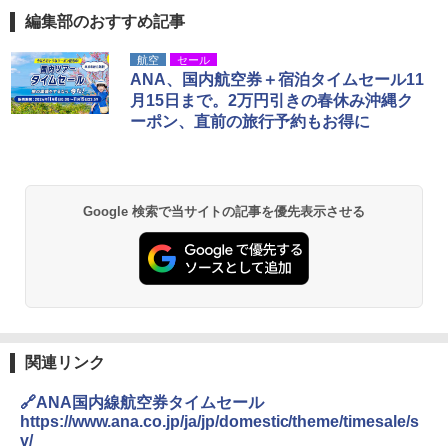
編集部のおすすめ記事
[キャンパーズコレクション 山善] ポップアッ
熊撃退スプレー 熊よけスプレー 熊スプレー
航空
セール
プテント 傘みたいに広げて畳める パッとサ
【日本企業販売】超強力クマ対策スプレー 30
ANA、国内航空券＋宿泊タイムセール11
ッとサンシェード キューブ フルクローズ メ
0ml（連続噴射30秒）110ml（連続噴射15
月15日まで。2万円引きの春休み沖縄ク
ッシュ 簡単設置 ワンタッチテント キャンプ
秒）射程5～10m 安全ロック搭載 携帯収納袋
ーポン、直前の旅行予約もお得に
&ハイキング カーキ PATC-150(KH)
付き ヒグマ・イノシシ対策 自治体・教育機
関の購入実績 登山・キャンプ・アウトドア・
防災用品 長期保存可能 緊急時用 日本国内発
￥6,830
送
￥3,680
Google 検索で当サイトの記事を優先表示させる
PYKES PEAK (パイクスピーク) 着替えテン
ト プライバシー テント 【中が透けない】 1
人用 折りたたみ 防災グッズ 災害用トイレ ビ
ーチ ピクニック ポップアップテント 携帯 簡
GRANDOOR ステンレス保冷剤 2個セット 2
易 トイレテント (グレー)
026リニューアル 急速冷凍 空間倍増 衛生的
コンパクト 保冷力長持ち
￥4,980
￥2,980
関連リンク
ENDLESS BASE 《めざましテレビで紹介》
テント ワンタッチ RENEW 幅200 2-3人用 43
BUNDOK(バンドック)ソロ ドーム 1 EX BDK
🔗ANA国内線航空券タイムセール
500002(88859)
-08EX カーキ ソロキャンプ ポリエステル フ
https://www.ana.co.jp/ja/jp/domestic/theme/timesale/s
レーム ドーム型 テント
v/