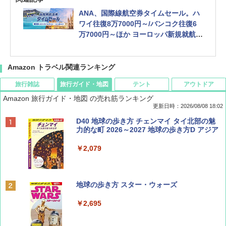
ANA、国際線航空券タイムセール。ハ
ワイ往復8万7000円～/バンコク往復6
万7000円～ほか ヨーロッパ新規就航路
線もお得に
Amazon トラベル関連ランキング
旅行雑誌
旅行ガイド・地図
テント
アウトドア
Amazon 旅行ガイド・地図 の売れ筋ランキング
更新日時：2026/08/08 18:02
BE-PAL(ビ-パル) 2026年 9 月号【特別付録:
D40 地球の歩き方 チェンマイ タイ北部の魅
SOTO ミニマル"旅"財布 ランダム2種】
力的な町 2026～2027 地球の歩き方D アジア
￥1,500
￥2,079
ディズニーファン ２０２６年 ９月号 [雑
地球の歩き方 スター・ウォーズ
誌] (ＤＩＳＮＥＹ ＦＡＮ)
￥2,695
￥713