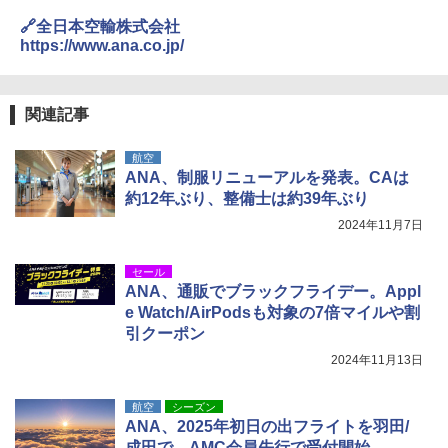
￥5,999
￥-
🔗全日本空輸株式会社
https://www.ana.co.jp/
[キャンパーズコレクション 山善] 傘みたいに
広げるだけ パッとサッとテント ブラックコ
DEWEL パラソル 大型 ビーチ アウトドアパ
ーティング フルクローズ メッシュ 3-4人用
ラソル ガーデン サイトシート付 折りたたみ
簡単設置 ポップアップテント エクルベージ
防水 UVカット 4段階高さ調整 軽量 収納袋付
関連記事
ュ(BC仕様) PATC-150B(EB)
き
航空
￥9,990
￥6,459
ANA、制服リニューアルを発表。CAは
約12年ぶり、整備士は約39年ぶり
[キャンパーズコレクション 山善] 傘みたいに
ポインターライト 強力 小型 緑色/赤色/青紫色
2024年11月7日
広げるだけ パッとサッとテント キューブワ
USB充電式 高精度 超長距離照射 長時間使用
イド ブラックコーティング フルクローズ メ
可能 安全ロック付き 高安全性 金属製耐久 コ
ッシュ 4人用 簡単設置 ポップアップテント P
ンパクト多機能設計 持ち運び便利 アウトド
セール
ATCW-150B エクルベージュ
ア/オフィス/教育現場/展示会用 緑
ANA、通販でブラックフライデー。Appl
e Watch/AirPodsも対象の7倍マイルや割
￥-
￥1,180
引クーポン
2024年11月13日
航空
シーズン
ANA、2025年初日の出フライトを羽田/
成田で。AMC会員先行で受付開始