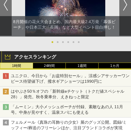
8月開催の花火大会まとめ。国内最大級2.4万発「幕張ビ
ーチ」や日本三大「長岡」など大型イベント目白押し！
●
●
●
●
●
●
アクセスランキング
1時間
24時間
1週間
1カ月
ユニクロ、今日から「お盆特別セール」。涼感シアサッカーワン
ピース待望値下げ、撥水ギアショーツは1990円に
はやぶさ50％オフの「新幹線eチケット（トクだ値スペシャル
28）」発売。秋冬乗車分、えきねっと限定
「ムーミン」大小メッシュポーチが付録、素敵なあの人 11月
号。中身が見やすく、温泉スパにも使える
フェルメール《真珠の耳飾りの少女》展のグッズ公開。図録/ミ
ッフィー/葬送のフリーレンほか、注目ブランドコラボが実現