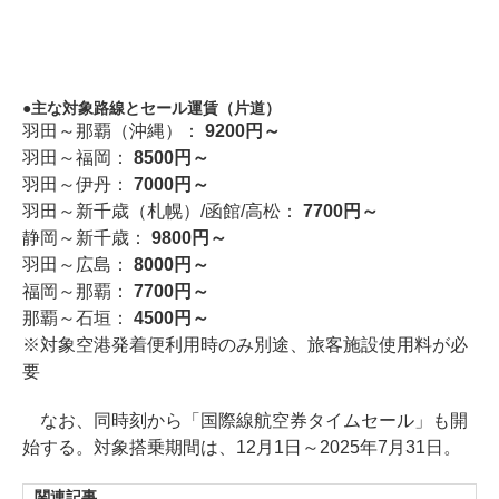
主な対象路線とセール運賃（片道）
羽田～那覇（沖縄）：
9200円～
羽田～福岡：
8500円～
羽田～伊丹：
7000円～
羽田～新千歳（札幌）/函館/高松：
7700円～
静岡～新千歳：
9800円～
羽田～広島：
8000円～
福岡～那覇：
7700円～
那覇～石垣：
4500円～
※対象空港発着便利用時のみ別途、旅客施設使用料が必
要
なお、同時刻から「国際線航空券タイムセール」も開
始する。対象搭乗期間は、12月1日～2025年7月31日。
関連記事