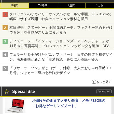
1時間
24時間
1週間
1カ月
クロックスのリカバリーサンダルがセールで半額。23～31cmの
幅広いサイズ展開、独自のクッション素材を採用
本日発売「スヌーピー」圧縮収納ポーチ。ファスナー閉めるだけ
で着替えや荷物がスリムにまとまる
ディズニーシー「インディ・ジョーンズ・アドベンチャー」が
11月末に運営再開。プロジェクションマッピングを追加、DPA
は1500円
フェラーリを手がけたピニンファリーナ、日本の鉄道を初デザイ
ン。南海電鉄が新たな「空港特急」をなにわ筋線へ導入
「リサ・ラーソン」がま口ポーチ付録、大人のおしゃれ手帖 10
月号。ジャカード織の北欧猫デザイン
もっと見る
Special Site
お値段そのままでメモリ倍増！メモリ32GBの
「お得なゲーミングノート」