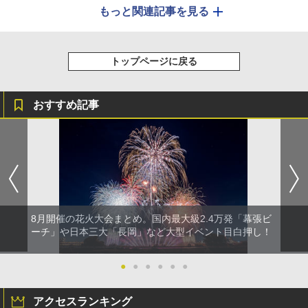
もっと関連記事を見る
トップページに戻る
おすすめ記事
8月開催の花火大会まとめ。国内最大級2.4万発「幕張ビ
ーチ」や日本三大「長岡」など大型イベント目白押し！
●
●
●
●
●
●
アクセスランキング