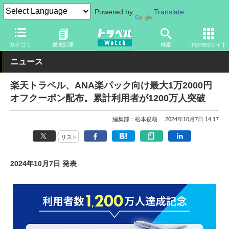
Powered by
Translate
トラベル Watch
企業・政府・官庁
国内エアライン
ANA
カテゴリ
過去記事
検索
Impressサイト
ニュース
楽天トラベル、ANA楽パック向け最大1万2000円
オフクーポン配布。累計利用者が1200万人突破
編集部：松本俊哉
2024年10月7日 14:17
リスト
2024年10月7日 発表