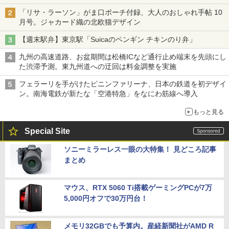
「リサ・ラーソン」がま口ポーチ付録、大人のおしゃれ手帖 10
月号。ジャカード織の北欧猫デザイン
【週末駅弁】東京駅「Suicaのペンギン チキンのり弁」
九州の高速道路、お盆期間は松橋ICなど通行止め端末を先頭にし
た渋滞予測。東九州道への迂回は料金調整を実施
フェラーリを手がけたピニンファリーナ、日本の鉄道を初デザイ
ン。南海電鉄が新たな「空港特急」をなにわ筋線へ導入
もっと見る
Special Site
ソニーミラーレス一眼の大特集！ 見どころ記事
まとめ
マウス、RTX 5060 Ti搭載ゲーミングPCが7万
5,000円オフで30万円台！
メモリ32GBでも予算内。産経新聞社がAMD R