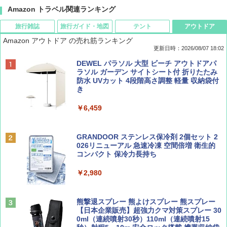
Amazon トラベル関連ランキング
旅行雑誌
旅行ガイド・地図
テント
アウトドア
Amazon アウトドア の売れ筋ランキング
更新日時：2026/08/07 18:02
ディズニーファン ２０２６年 ９月号 [雑
僕が見た未来【完全版】
[キャンパーズコレクション 山善] ポップアッ
DEWEL パラソル 大型 ビーチ アウトドアパ
誌] (ＤＩＳＮＥＹ ＦＡＮ)
プテント 傘みたいに広げて畳める パッとサ
ラソル ガーデン サイトシート付 折りたたみ
ッとサンシェード キューブ フルクローズ メ
防水 UVカット 4段階高さ調整 軽量 収納袋付
￥0
ッシュ 簡単設置 ワンタッチテント キャンプ
き
￥713
&ハイキング カーキ PATC-150(KH)
￥6,459
￥6,831
BE-PAL(ビ-パル) 2026年 9 月号【特別付録:
D40 地球の歩き方 チェンマイ タイ北部の魅
SOTO ミニマル"旅"財布 ランダム2種】
力的な町 2026～2027 地球の歩き方D アジア
GRANDOOR ステンレス保冷剤 2個セット 2
PYKES PEAK (パイクスピーク) 着替えテン
026リニューアル 急速冷凍 空間倍増 衛生的
ト プライバシー テント 【中が透けない】 1
コンパクト 保冷力長持ち
￥1,500
￥2,079
人用 折りたたみ 防災グッズ 災害用トイレ ビ
ーチ ピクニック ポップアップテント 携帯 簡
￥2,980
易 トイレテント (グレー)
山と溪谷 2026年8月号「南アルプス大全」
A09 地球の歩き方 イタリア 2026～2027 地
￥4,980
球の歩き方A ヨーロッパ
熊撃退スプレー 熊よけスプレー 熊スプレー
￥1,540
【日本企業販売】超強力クマ対策スプレー 30
￥2,479
0ml（連続噴射30秒）110ml（連続噴射15