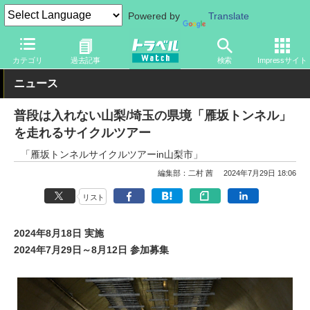
Powered by
Translate
トラベル Watch
地域
国内旅行
山梨
カテゴリ
過去記事
検索
Impressサイト
ニュース
普段は入れない山梨/埼玉の県境「雁坂トンネル」
を走れるサイクルツアー
「雁坂トンネルサイクルツアーin山梨市」
編集部：二村 茜
2024年7月29日 18:06
リスト
2024年8月18日 実施
2024年7月29日～8月12日 参加募集