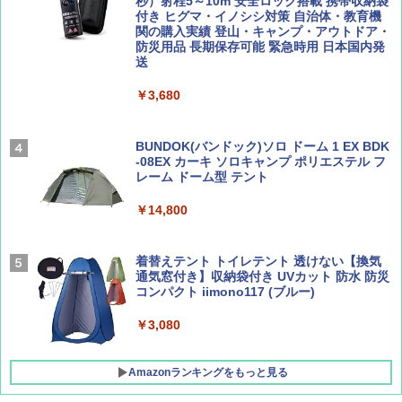
ENDLESS BASE 《めざましテレビで紹介》
秒）射程5～10m 安全ロック搭載 携帯収納袋
テント ワンタッチ RENEW 幅200 2-3人用 43
付き ヒグマ・イノシシ対策 自治体・教育機
500002(88859)
関の購入実績 登山・キャンプ・アウトドア・
防災用品 長期保存可能 緊急時用 日本国内発
Coyote No.89 特集 星野道夫 夢見る旅
地球の歩き方 スター・ウォーズ
送
￥5,999
￥1,540
￥2,695
￥3,680
[キャンパーズコレクション 山善] 傘みたいに
広げるだけ パッとサッとテント ブラックコ
ーティング フルクローズ メッシュ 3-4人用
BUNDOK(バンドック)ソロ ドーム 1 EX BDK
簡単設置 ポップアップテント エクルベージ
-08EX カーキ ソロキャンプ ポリエステル フ
AIRLINE（エアライン）2026年9月号【特
A26 地球の歩き方 チェコ ポーランド スロヴ
ュ(BC仕様) PATC-150B(EB)
レーム ドーム型 テント
集】ボーイング110周年を祝して！
ァキア 2026～2027 地球の歩き方A ヨーロッ
パ
￥9,990
￥14,800
￥1,760
￥2,277
[キャンパーズコレクション 山善] 傘みたいに
着替えテント トイレテント 透けない【換気
広げるだけ パッとサッとテント キューブワ
通気窓付き】収納袋付き UVカット 防水 防災
イド ブラックコーティング フルクローズ メ
コンパクト iimono117 (ブルー)
ッシュ 4人用 簡単設置 ポップアップテント P
ATCW-150B エクルベージュ
￥3,080
￥-
Amazonランキングをもっと見る