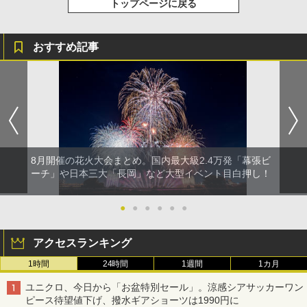
トップページに戻る
おすすめ記事
8月開催の花火大会まとめ。国内最大級2.4万発「幕張ビ
ーチ」や日本三大「長岡」など大型イベント目白押し！
●
●
●
●
●
●
アクセスランキング
1時間
24時間
1週間
1カ月
ユニクロ、今日から「お盆特別セール」。涼感シアサッカーワン
ピース待望値下げ、撥水ギアショーツは1990円に