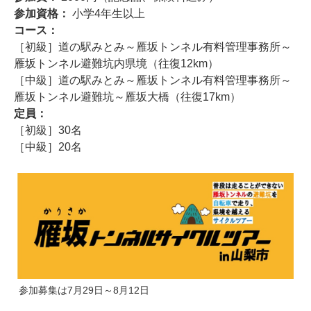
参加資格：
小学4年生以上
コース：
［初級］道の駅みとみ～雁坂トンネル有料管理事務所～
雁坂トンネル避難坑内県境（往復12km）
［中級］道の駅みとみ～雁坂トンネル有料管理事務所～
雁坂トンネル避難坑～雁坂大橋（往復17km）
定員：
［初級］30名
［中級］20名
参加募集は7月29日～8月12日