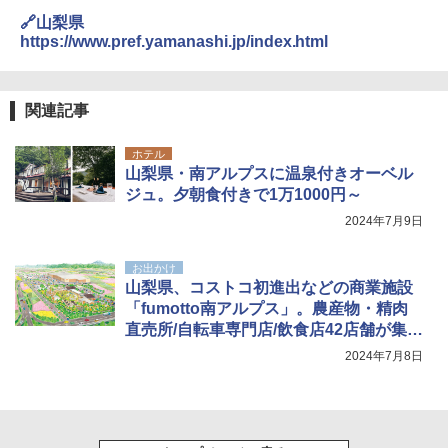
🔗山梨県
https://www.pref.yamanashi.jp/index.html
関連記事
ホテル
山梨県・南アルプスに温泉付きオーベル
ジュ。夕朝食付きで1万1000円～
2024年7月9日
お出かけ
山梨県、コストコ初進出などの商業施設
「fumotto南アルプス」。農産物・精肉
直売所/自転車専門店/飲食店42店舗が集う
エリアを開業
2024年7月8日