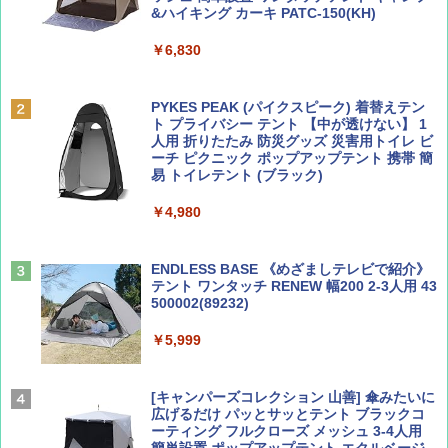
&ハイキング カーキ PATC-150(KH)
￥6,830
ディズニーファン ２０２６年 ９月号 [雑
地球の歩き方 スター・ウォーズ
誌] (ＤＩＳＮＥＹ ＦＡＮ)
PYKES PEAK (パイクスピーク) 着替えテン
￥2,695
ト プライバシー テント 【中が透けない】 1
￥713
人用 折りたたみ 防災グッズ 災害用トイレ ビ
ーチ ピクニック ポップアップテント 携帯 簡
易 トイレテント (ブラック)
山と溪谷 2026年8月号「南アルプス大全」
A09 地球の歩き方 イタリア 2026～2027 地
￥4,980
球の歩き方A ヨーロッパ
￥1,540
￥2,479
ENDLESS BASE 《めざましテレビで紹介》
テント ワンタッチ RENEW 幅200 2-3人用 43
500002(89232)
Coyote No.89 特集 星野道夫 夢見る旅
A26 地球の歩き方 チェコ ポーランド スロヴ
ァキア 2026～2027 地球の歩き方A ヨーロッ
￥5,999
パ
￥1,540
￥2,277
[キャンパーズコレクション 山善] 傘みたいに
広げるだけ パッとサッとテント ブラックコ
ーティング フルクローズ メッシュ 3-4人用
簡単設置 ポップアップテント エクルベージ