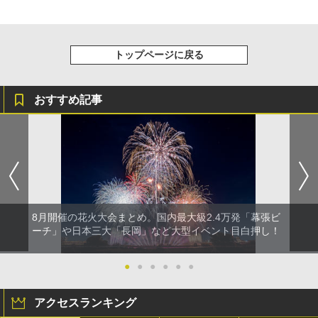
トップページに戻る
おすすめ記事
8月開催の花火大会まとめ。国内最大級2.4万発「幕張ビ
ーチ」や日本三大「長岡」など大型イベント目白押し！
●
●
●
●
●
●
アクセスランキング