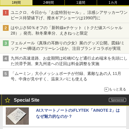
1時間
24時間
1週間
1カ月
ユニクロ、今日から「お盆特別セール」。涼感シアサッカーワン
ピース待望値下げ、撥水ギアショーツは1990円に
はやぶさ50％オフの「新幹線eチケット（トクだ値スペシャル
28）」発売。秋冬乗車分、えきねっと限定
フェルメール《真珠の耳飾りの少女》展のグッズ公開。図録/ミ
ッフィー/葬送のフリーレンほか、注目ブランドコラボが実現
九州の高速道路、お盆期間は松橋ICなど通行止め端末を先頭にし
た渋滞予測。東九州道への迂回は料金調整を実施
「ムーミン」大小メッシュポーチが付録、素敵なあの人 11月
号。中身が見やすく、温泉スパにも使える
もっと見る
Special Site
AIスマートノートのiFLYTEK「AINOTE 2」は
なぜ魅力的なのか？