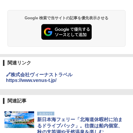
熊撃退スプレー 熊よけスプレー 熊スプレー
Google 検索で当サイトの記事を優先表示させる
【日本企業販売】超強力クマ対策スプレー 30
0ml（連続噴射30秒）110ml（連続噴射15
秒）射程5～10m 安全ロック搭載 携帯収納袋
付き ヒグマ・イノシシ対策 自治体・教育機
関の購入実績 登山・キャンプ・アウトドア・
防災用品 長期保存可能 緊急時用 日本国内発
送
￥3,680
関連リンク
🔗株式会社ヴィーナストラベル
GRANDOOR ステンレス保冷剤 2個セット 2
https://www.venus-t.jp/
026リニューアル 急速冷凍 空間倍増 衛生的
コンパクト 保冷力長持ち
￥2,980
関連記事
お出かけ
ポインターライト 強力 小型 緑色/赤色/青紫色
新日本海フェリー「北海道休暇村に泊ま
USB充電式 高精度 超長距離照射 長時間使用
可能 安全ロック付き 高安全性 金属製耐久 コ
るドライブパック」。往復は船内個室、
ンパクト多機能設計 持ち運び便利 アウトド
秋の支笏湖や天然温泉を楽しむ