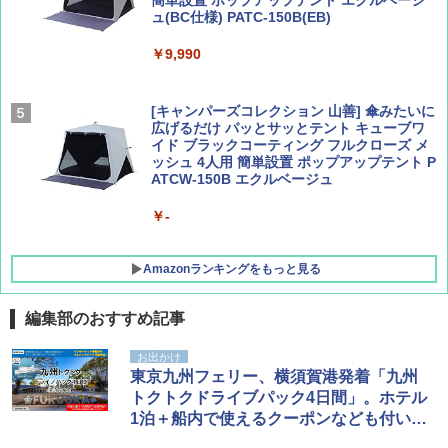
AIRLINE（エアライン）2026年9月号【特
新しい日本地理 地図・統計・移動から読み
ュ(BC仕様) PATC-150B(EB)
集】ボーイング110周年を祝して！
解く (講談社現代新書)
￥9,990
￥1,760
￥1,540
[キャンパーズコレクション 山善] 傘みたいに
広げるだけ パッとサッとテント キューブワ
イド ブラックコーティング フルクローズ メ
ッシュ 4人用 簡単設置 ポップアップテント P
ATCW-150B エクルベージュ
￥-
Amazonランキングをもっと見る
編集部のおすすめ記事
DEWEL パラソル 大型 ビーチ アウトドアパ
お出かけ
ラソル ガーデン サイトシート付 折りたたみ
東京九州フェリー、横須賀港発着「九州
防水 UVカット 4段階高さ調整 軽量 収納袋付
トクトクドライブパック4日間」。ホテル
き
1泊＋船内で使えるクーポンなども付いた
お得なプラン
￥6,459