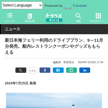
Powered by
Translate
トラベル Watch
旅の方法
船旅
フェリー
カテゴリ
過去記事
検索
Impressサイト
ニュース
新日本海フェリー利用のドライブプラン、9～11月
分発売。船内レストランクーポンやグッズももら
える
編集部：町田莞太
2024年7月25日 17:34
リスト
2024年7月25日 発表