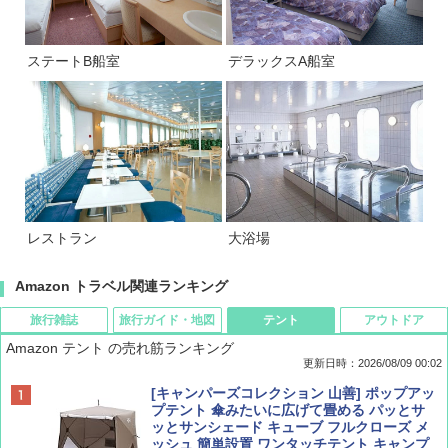
ステートB船室
デラックスA船室
レストラン
大浴場
Amazon トラベル関連ランキング
旅行雑誌
旅行ガイド・地図
テント
アウトドア
Amazon テント の売れ筋ランキング
更新日時：2026/08/09 00:02
BE-PAL(ビ-パル) 2026年 9 月号【特別付録:
D40 地球の歩き方 チェンマイ タイ北部の魅
[キャンパーズコレクション 山善] ポップアッ
SOTO ミニマル"旅"財布 ランダム2種】
力的な町 2026～2027 地球の歩き方D アジア
プテント 傘みたいに広げて畳める パッとサ
ッとサンシェード キューブ フルクローズ メ
ッシュ 簡単設置 ワンタッチテント キャンプ
￥1,500
￥2,079