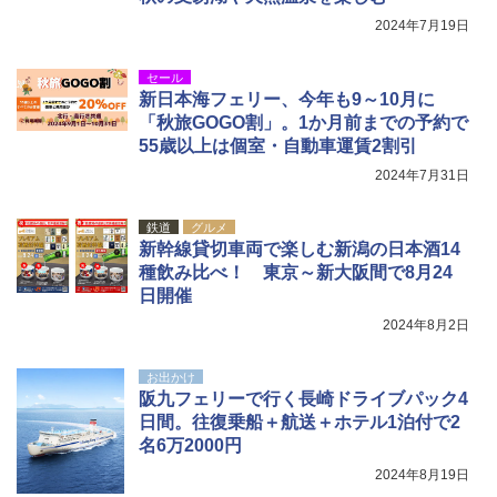
ア/オフィス/教育現場/展示会用 緑
2024年7月19日
￥1,180
セール
新日本海フェリー、今年も9～10月に
電動エアーポンプ SUP用 20PSI 電動ポンプ
「秋旅GOGO割」。1か月前までの予約で
ゴムボート 空気入れ 空気抜き 自動停止 過熱
55歳以上は個室・自動車運賃2割引
保護 日光可読lcd 7種類ノズル付き
2024年7月31日
￥7,884
鉄道
グルメ
新幹線貸切車両で楽しむ新潟の日本酒14
種飲み比べ！ 東京～新大阪間で8月24
日開催
2024年8月2日
お出かけ
阪九フェリーで行く長崎ドライブパック4
日間。往復乗船＋航送＋ホテル1泊付で2
名6万2000円
2024年8月19日