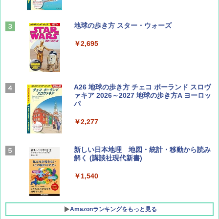
山と溪谷 2026年8月号「南アルプス大全」
地球の歩き方 スター・ウォーズ
￥1,540
￥2,695
Coyote No.89 特集 星野道夫 夢見る旅
A26 地球の歩き方 チェコ ポーランド スロヴ
ァキア 2026～2027 地球の歩き方A ヨーロッ
パ
￥1,540
￥2,277
AIRLINE（エアライン）2026年9月号【特
新しい日本地理 地図・統計・移動から読み
集】ボーイング110周年を祝して！
解く (講談社現代新書)
￥1,760
￥1,540
Amazonランキングをもっと見る