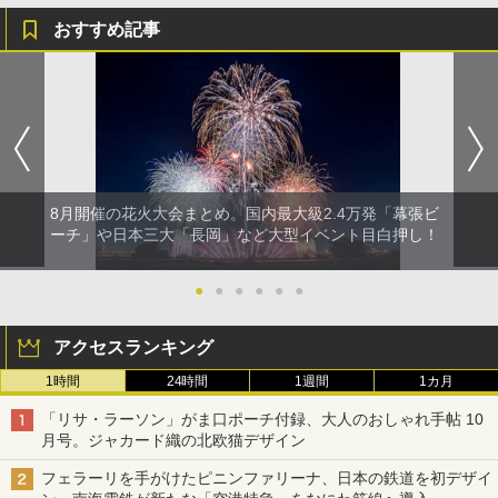
￥5,999
熊撃退スプレー 熊よけスプレー 熊スプレー
おすすめ記事
【日本企業販売】超強力クマ対策スプレー 30
0ml（連続噴射30秒）110ml（連続噴射15
[キャンパーズコレクション 山善] 傘みたいに
秒）射程5～10m 安全ロック搭載 携帯収納袋
広げるだけ パッとサッとテント ブラックコ
付き ヒグマ・イノシシ対策 自治体・教育機
ーティング フルクローズ メッシュ 3-4人用
関の購入実績 登山・キャンプ・アウトドア・
簡単設置 ポップアップテント エクルベージ
防災用品 長期保存可能 緊急時用 日本国内発
ュ(BC仕様) PATC-150B(EB)
送
￥9,990
￥3,680
8月開催の花火大会まとめ。国内最大級2.4万発「幕張ビ
ーチ」や日本三大「長岡」など大型イベント目白押し！
[キャンパーズコレクション 山善] 傘みたいに
ポインターライト 強力 小型 緑色/赤色/青紫色
広げるだけ パッとサッとテント キューブ ブ
USB充電式 高精度 超長距離照射 長時間使用
●
●
●
●
●
●
ラックコーティング フルクローズ メッシュ 3
可能 安全ロック付き 高安全性 金属製耐久 コ
人用 簡単設置 ポップアップテント PATC-15
ンパクト多機能設計 持ち運び便利 アウトド
0B エクルベージュ
ア/オフィス/教育現場/展示会用 緑
アクセスランキング
￥10,990
￥1,180
1時間
24時間
1週間
1カ月
「リサ・ラーソン」がま口ポーチ付録、大人のおしゃれ手帖 10
月号。ジャカード織の北欧猫デザイン
フェラーリを手がけたピニンファリーナ、日本の鉄道を初デザイ