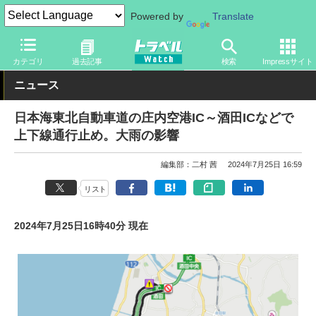
Powered by
Translate
トラベル Watch
企業・政府・官庁
道路
NEXCO
カテゴリ
過去記事
検索
Impressサイト
ニュース
日本海東北自動車道の庄内空港IC～酒田ICなどで
上下線通行止め。大雨の影響
編集部：二村 茜
2024年7月25日 16:59
リスト
2024年7月25日16時40分 現在