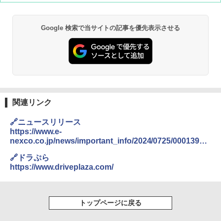
Google 検索で当サイトの記事を優先表示させる
[キャンパーズコレクション 山善] ポップアッ
BUNDOK(バンドック)ソロ ドーム 1 EX BDK
プテント 傘みたいに広げて畳める パッとサ
-08EX カーキ ソロキャンプ ポリエステル フ
ッとサンシェード キューブ フルクローズ メ
レーム テント
ッシュ 簡単設置 ワンタッチテント キャンプ
&ハイキング カーキ PATC-150(KH)
￥14,800
￥6,831
GRANDOOR ステンレス保冷剤 2個セット 2
026リニューアル 急速冷凍 空間倍増 衛生的
関連リンク
PYKES PEAK (パイクスピーク) 着替えテン
コンパクト 保冷力長持ち
ト プライバシー テント 【中が透けない】 1
🔗ニュースリリース
人用 折りたたみ 防災グッズ 災害用トイレ ビ
￥2,980
https://www.e-
ーチ ピクニック ポップアップテント 携帯 簡
nexco.co.jp/news/important_info/2024/0725/00013967.
易 トイレテント (ブラック)
html
DEWEL パラソル 大型 ビーチ アウトドアパ
🔗ドラぷら
￥4,980
ラソル ガーデン サイトシート付 折りたたみ
https://www.driveplaza.com/
防水 UVカット 4段階高さ調整 軽量 収納袋付
き
ENDLESS BASE 《めざましテレビで紹介》
テント ワンタッチ RENEW 幅200 2-3人用 43
￥6,459
トップページに戻る
500002(88859)