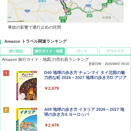
事故の影響で通行止めの区間
Amazon トラベル関連ランキング
旅行雑誌
旅行ガイド・地図
テント
アウトドア
Amazon 旅行ガイド・地図 の売れ筋ランキング
更新日時：2026/08/07 06:02
ディズニーファン ２０２６年 ９月号 [雑
D40 地球の歩き方 チェンマイ タイ北部の魅
誌] (ＤＩＳＮＥＹ ＦＡＮ)
力的な町 2026～2027 地球の歩き方D アジア
￥713
￥2,079
BE-PAL(ビ-パル) 2026年 9 月号【特別付録:
A09 地球の歩き方 イタリア 2026～2027 地
SOTO ミニマル"旅"財布 ランダム2種】
球の歩き方A ヨーロッパ
￥1,500
￥2,479