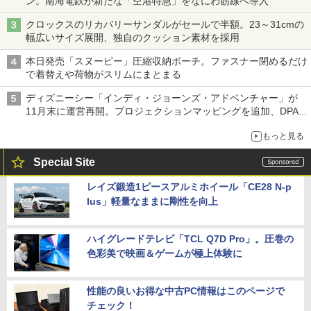
ン。南海電鉄が新たな「空港特急」をなにわ筋線へ導入
クロックスのリカバリーサンダルがセールで半額。23～31cmの
幅広いサイズ展開、独自のクッション素材を採用
本日発売「スヌーピー」圧縮収納ポーチ。ファスナー閉めるだけ
で着替えや荷物がスリムにまとまる
ディズニーシー「インディ・ジョーンズ・アドベンチャー」が
11月末に運営再開。プロジェクションマッピングを追加、DPA
は1500円
もっと見る
Special Site
レイズ鍛造1ピースアルミホイール「CE28 N-p
lus」軽量なままに剛性を向上
ハイグレードテレビ「TCL Q7D Pro」。圧巻の
色彩美で映画＆ゲームが極上体験に
性能の良いお得な中古PC情報はこのページで
チェック！