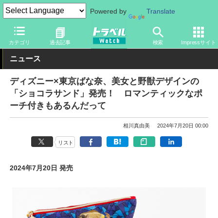
Powered by
Translate
トラベル Watch
旅の情報
観光地
ディズニーリゾート
カテゴリ
過去記事
検索
Impressサイト
ニュース
ディズニー×東京ばな奈、美女と野獣デザインの
「ショコラサンド」発売！ ロマンティックなポ
ーチ付きもあるんだって
相川真由美
2024年7月20日 00:00
リスト
2024年7月20日 発売