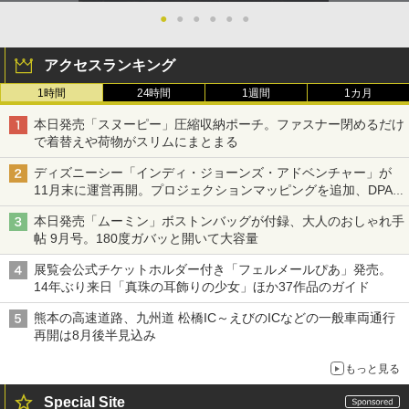
●
●
●
●
●
●
アクセスランキング
1時間
24時間
1週間
1カ月
本日発売「スヌーピー」圧縮収納ポーチ。ファスナー閉めるだけ
で着替えや荷物がスリムにまとまる
ディズニーシー「インディ・ジョーンズ・アドベンチャー」が
11月末に運営再開。プロジェクションマッピングを追加、DPA
は1500円
本日発売「ムーミン」ボストンバッグが付録、大人のおしゃれ手
帖 9月号。180度ガバッと開いて大容量
展覧会公式チケットホルダー付き「フェルメールぴあ」発売。
14年ぶり来日「真珠の耳飾りの少女」ほか37作品のガイド
熊本の高速道路、九州道 松橋IC～えびのICなどの一般車両通行
再開は8月後半見込み
もっと見る
Special Site