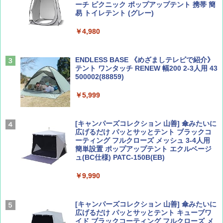
ーチ ピクニック ポップアップテント 携帯 簡
易 トイレテント (グレー)
山と溪谷 2026年8月号「南アルプス大全」
A09 地球の歩き方 イタリア 2026～2027 地
￥4,980
球の歩き方A ヨーロッパ
￥1,540
￥2,479
ENDLESS BASE 《めざましテレビで紹介》
テント ワンタッチ RENEW 幅200 2-3人用 43
500002(88859)
Coyote No.89 特集 星野道夫 夢見る旅
地球の歩き方 スター・ウォーズ
￥5,999
￥1,540
￥2,695
[キャンパーズコレクション 山善] 傘みたいに
広げるだけ パッとサッとテント ブラックコ
ーティング フルクローズ メッシュ 3-4人用
簡単設置 ポップアップテント エクルベージ
AIRLINE（エアライン）2026年9月号【特
A26 地球の歩き方 チェコ ポーランド スロヴ
ュ(BC仕様) PATC-150B(EB)
集】ボーイング110周年を祝して！
ァキア 2026～2027 地球の歩き方A ヨーロッ
パ
￥9,990
￥1,760
￥2,277
[キャンパーズコレクション 山善] 傘みたいに
広げるだけ パッとサッとテント キューブワ
イド ブラックコーティング フルクローズ メ