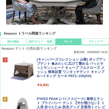
Amazon トラベル関連ランキング
旅行雑誌
旅行ガイド・地図
テント
アウトドア
Amazon テント の売れ筋ランキング
更新日時：2026/08/07 18:02
ディズニーファン ２０２６年 ９月号 [雑
僕が見た未来【完全版】
[キャンパーズコレクション 山善] ポップアッ
誌] (ＤＩＳＮＥＹ ＦＡＮ)
プテント 傘みたいに広げて畳める パッとサ
ッとサンシェード キューブ フルクローズ メ
￥0
ッシュ 簡単設置 ワンタッチテント キャンプ
￥713
&ハイキング カーキ PATC-150(KH)
￥6,831
BE-PAL(ビ-パル) 2026年 9 月号【特別付録:
D40 地球の歩き方 チェンマイ タイ北部の魅
SOTO ミニマル"旅"財布 ランダム2種】
力的な町 2026～2027 地球の歩き方D アジア
PYKES PEAK (パイクスピーク) 着替えテン
ト プライバシー テント 【中が透けない】 1
￥1,500
￥2,079
人用 折りたたみ 防災グッズ 災害用トイレ ビ