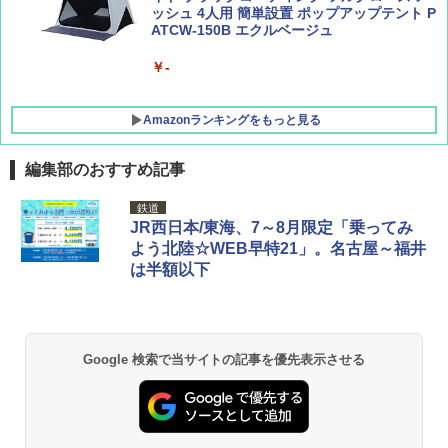
ッシュ 4人用 簡単設置 ポップアップテント P
ATCW-150B エクルベージュ
￥-
Amazonランキングをもっと見る
編集部のおすすめ記事
DEWEL パラソル 大型 ビーチ アウトドアパ
鉄道
ラソル ガーデン サイトシート付 折りたたみ
JR西日本/東海、7～8月限定「乗ってみ
防水 UVカット 4段階高さ調整 軽量 収納袋付
よう北陸☆WEB早特21」。名古屋～福井
き
は半額以下
￥6,459
GRANDOOR ステンレス保冷剤 2個セット 2
Google 検索で当サイトの記事を優先表示させる
026リニューアル 急速冷凍 空間倍増 衛生的
コンパクト 保冷力長持ち
￥2,980