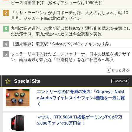
ピース待望値下げ、撥水ギアショーツは1990円に
「リサ・ラーソン」がま口ポーチ付録、大人のおしゃれ手帖 10
月号。ジャカード織の北欧猫デザイン
九州の高速道路、お盆期間は松橋ICなど通行止め端末を先頭にし
た渋滞予測。東九州道への迂回は料金調整を実施
【週末駅弁】東京駅「Suicaのペンギン チキンのり弁」
フェラーリを手がけたピニンファリーナ、日本の鉄道を初デザイ
ン。南海電鉄が新たな「空港特急」をなにわ筋線へ導入
もっと見る
Special Site
エントリーなのに脅威の実力!「Osprey」Nobl
e Audioワイヤレスイヤフォン4機種を一気に聴
く
マウス、RTX 5060 Ti搭載ゲーミングPCが7万
5,000円オフで30万円台！