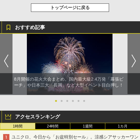
トップページに戻る
おすすめ記事
8月開催の花火大会まとめ。国内最大級2.4万発「幕張ビ
ーチ」や日本三大「長岡」など大型イベント目白押し！
●
●
●
●
●
●
アクセスランキング
1時間
24時間
1週間
1カ月
ユニクロ、今日から「お盆特別セール」。涼感シアサッカーワン