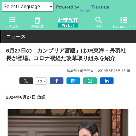
Powered by
Translate
トラベル Watch
旅の情報
その他
カテゴリ
過去記事
検索
Impressサイト
ニュース
6月27日の「カンブリア宮殿」はJR東海・丹羽社
長が登場。コロナ禍経た改革取り組みを紹介
編集部：町田莞太
2024年6月25日 16:45
リスト
2024年6月27日 放送