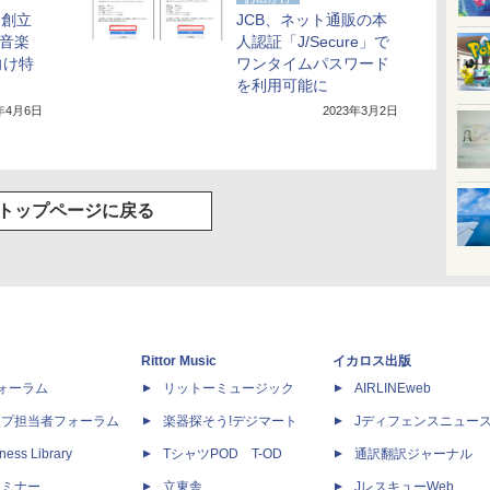
ー創立
JCB、ネット通販の本
＋音楽
人認証「J/Secure」で
向け特
ワンタイムパスワード
を利用可能に
3年4月6日
2023年3月2日
トップページに戻る
Rittor Music
イカロス出版
dフォーラム
リットーミュージック
AIRLINEweb
ップ担当者フォーラム
楽器探そう!デジマート
Jディフェンスニュー
ness Library
TシャツPOD T-OD
通訳翻訳ジャーナル
セミナー
立東舎
JレスキューWeb