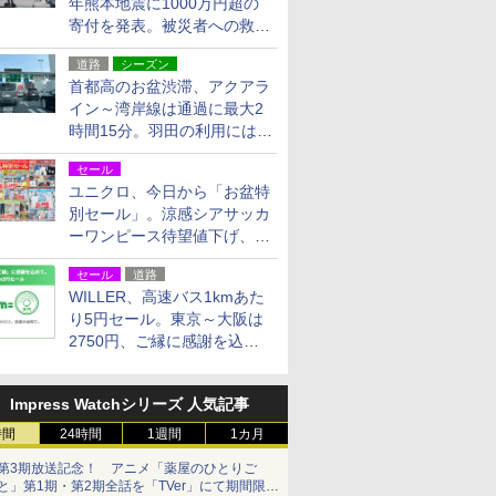
年熊本地震に1000万円超の
寄付を発表。被災者への救援
活動・復旧支援
道路
シーズン
首都高のお盆渋滞、アクアラ
イン～湾岸線は通過に最大2
時間15分。羽田の利用には
「空港西出口」の利用検討を
セール
ユニクロ、今日から「お盆特
別セール」。涼感シアサッカ
ーワンピース待望値下げ、撥
水ギアショーツは1990円に
セール
道路
WILLER、高速バス1kmあた
り5円セール。東京～大阪は
2750円、ご縁に感謝を込め
た20周年記念キャンペーン
Impress Watchシリーズ 人気記事
時間
24時間
1週間
1カ月
第3期放送記念！ アニメ「薬屋のひとりご
と」第1期・第2期全話を「TVer」にて期間限定