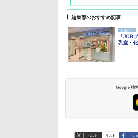
編集部のおすすめ記事
お出かけ
「JCB
乳室・化
草津温泉 ホテル櫻
品川プリンスホテル
グランドニッコー東
海のサウナ＆スパ
東京ドームホテル
シェラトン・グラン
井
京ベイ 舞浜
オールインクルーシ
デ・トーキョーベ
7,037円～
7,980円～
ブ 島原温泉ホテル
イ・ホテル
14,300円～
6,800円～
南風楼
10,450円～
7,950円～
Google
ポスト
リスト
シ