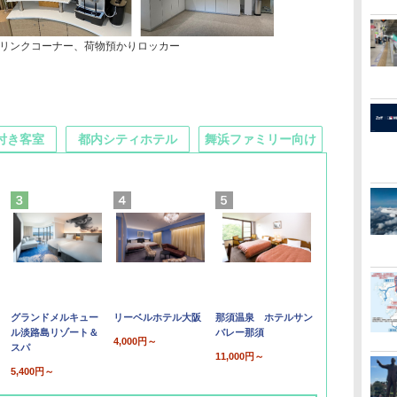
リンクコーナー、荷物預かりロッカー
付き客室
都内シティホテル
舞浜ファミリー向け
グランドメルキュー
リーベルホテル大阪
那須温泉 ホテルサン
ル淡路島リゾート＆
バレー那須
4,000円～
スパ
11,000円～
5,400円～