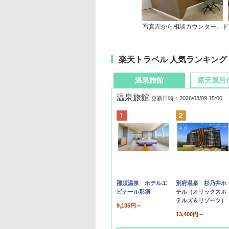
写真左から相談カウンター、ド
楽天トラベル 人気ランキング
温泉旅館
露天風呂
温泉旅館
更新日時：2026/08/09 15:00
那須温泉 ホテルエ
別府温泉 杉乃井ホ
ピナール那須
テル（オリックスホ
テルズ＆リゾーツ）
9,135円～
13,400円～