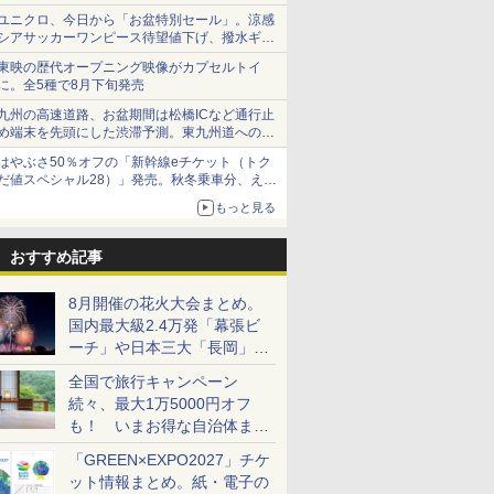
で順次無料配信開始
ユニクロ、今日から「お盆特別セール」。涼感
シアサッカーワンピース待望値下げ、撥水ギア
ショーツは1990円に
東映の歴代オープニング映像がカプセルトイ
に。全5種で8月下旬発売
九州の高速道路、お盆期間は松橋ICなど通行止
め端末を先頭にした渋滞予測。東九州道への迂
回は料金調整を実施
はやぶさ50％オフの「新幹線eチケット（トク
だ値スペシャル28）」発売。秋冬乗車分、えき
ねっと限定
もっと見る
おすすめ記事
8月開催の花火大会まとめ。
国内最大級2.4万発「幕張ビ
ーチ」や日本三大「長岡」な
ど大型イベント目白押し！
全国で旅行キャンペーン
続々、最大1万5000円オフ
も！ いまお得な自治体まと
め
「GREEN×EXPO2027」チケ
ット情報まとめ。紙・電子の