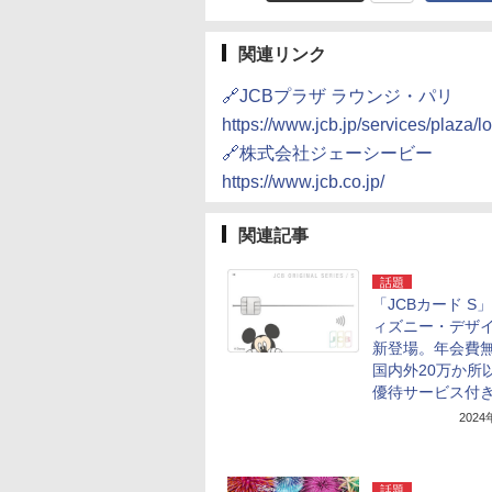
関連リンク
🔗JCBプラザ ラウンジ・パリ
https://www.jcb.jp/services/plaza/
🔗株式会社ジェーシービー
https://www.jcb.co.jp/
関連記事
話題
「JCBカード S
ィズニー・デザ
新登場。年会費
国内外20万か所
優待サービス付
202
話題