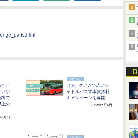
lounge_paris.html
お出かけ
」にデ
JCB、グアムで赤いシ
インが
ャトルバス乗車賃無料
無料で
キャンペーンを再開
以上の
2023年8月8日
き
4年2月1日
お出かけ