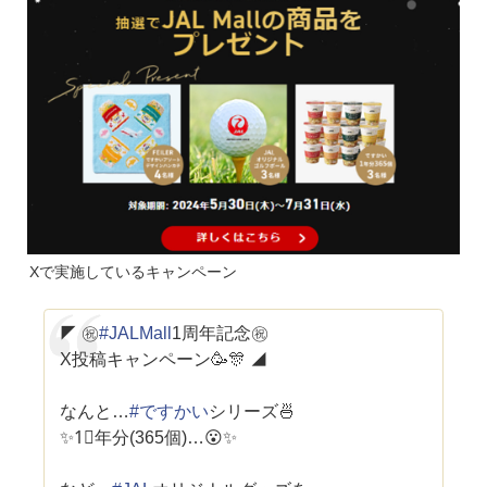
Xで実施しているキャンペーン
◤ ㊗️
#JALMall
1周年記念㊗️
X投稿キャンペーン🥳🎊 ◢
なんと…
#ですかい
シリーズ🍜
✨1⃣年分(365個)…😮✨