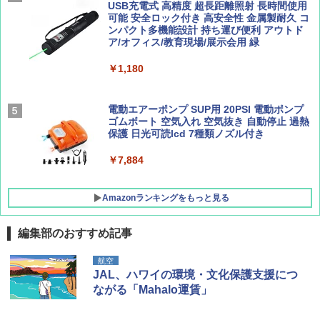
簡単設置 ポップアップテント エクルベージ
USB充電式 高精度 超長距離照射 長時間使用
AIRLINE（エアライン）2026年9月号【特
新しい日本地理 地図・統計・移動から読み
ュ(BC仕様) PATC-150B(EB)
可能 安全ロック付き 高安全性 金属製耐久 コ
集】ボーイング110周年を祝して！
解く (講談社現代新書)
ンパクト多機能設計 持ち運び便利 アウトド
ア/オフィス/教育現場/展示会用 緑
￥9,990
￥1,760
￥1,540
￥1,180
[キャンパーズコレクション 山善] 傘みたいに
広げるだけ パッとサッとテント キューブワ
イド ブラックコーティング フルクローズ メ
電動エアーポンプ SUP用 20PSI 電動ポンプ
ッシュ 4人用 簡単設置 ポップアップテント P
ゴムボート 空気入れ 空気抜き 自動停止 過熱
ATCW-150B エクルベージュ
保護 日光可読lcd 7種類ノズル付き
￥-
￥7,884
Amazonランキングをもっと見る
編集部のおすすめ記事
航空
JAL、ハワイの環境・文化保護支援につ
ながる「Mahalo運賃」