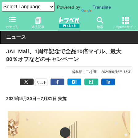
Powered by
Translate
トラベル Watch
企業・政府・官庁
国内エアライン
JAL
カテゴリ
過去記事
検索
Impressサイト
ニュース
JAL Mall、1周年記念で全品10倍マイル、最大
80％オフなどのキャンペーン
編集部：二村 茜
2024年6月6日 13:31
リスト
2024年5月30日～7月31日 実施