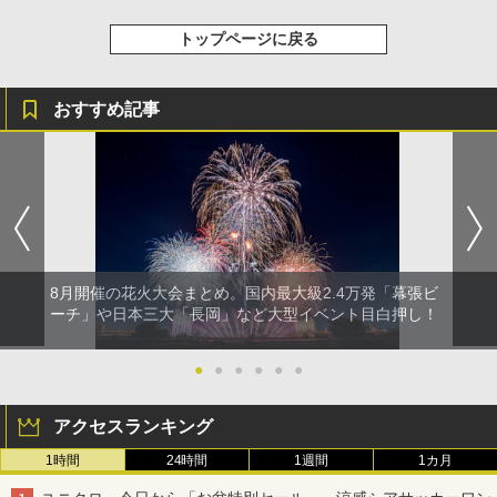
トップページに戻る
おすすめ記事
8月開催の花火大会まとめ。国内最大級2.4万発「幕張ビ
ーチ」や日本三大「長岡」など大型イベント目白押し！
●
●
●
●
●
●
アクセスランキング
1時間
24時間
1週間
1カ月