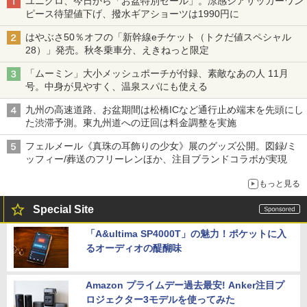
ユニクロ、今日から「お盆特別セール」。涼感シアサッカーワン
ピース待望値下げ、撥水ギアショーツは1990円に
はやぶさ50％オフの「新幹線eチケット（トクだ値スペシャル
28）」発売。秋冬乗車分、えきねっと限定
「ムーミン」大小メッシュポーチが付録、素敵なあの人 11月
号。中身が見やすく、温泉スパにも使える
九州の高速道路、お盆期間は松橋ICなど通行止め端末を先頭にし
た渋滞予測。東九州道への迂回は料金調整を実施
フェルメール《真珠の耳飾りの少女》展のグッズ公開。図録/ミ
ッフィー/葬送のフリーレンほか、注目ブランドコラボが実現
もっと見る
Special Site
「A&ultima SP4000T」の魅力！ポケットに入
るオーディオの醍醐味
Amazon プライムデー過去最安! Anker注目プ
ロジェクター3モデルを使ってみた