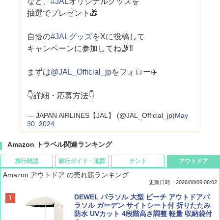
など、
#JAL
オリジナルグッズを
抽選でプレゼント🎁
自慢の
#JALグッズ
をXに投稿して
キャンペーンに参加してね🤳‼️
まずは
@JAL_Official_jp
をフォロー✈️
👇詳細・応募方法👇
— JAPAN AIRLINES【JAL】 (@JAL_Official_jp)
May
30, 2024
Amazon トラベル関連ランキング
旅行雑誌
旅行ガイド・地図
テント
アウトドア
Amazon アウトドア の売れ筋ランキング
更新日時：2026/08/09 06:02
BE-PAL(ビ-パル) 2026年 9 月号【特別付録:
地球の歩き方 スター・ウォーズ
[キャンパーズコレクション 山善] ポップアッ
DEWEL パラソル 大型 ビーチ アウトドアパ
SOTO ミニマル"旅"財布 ランダム2種】
プテント 傘みたいに広げて畳める パッとサ
ラソル ガーデン サイトシート付 折りたたみ
ッとサンシェード キューブ フルクローズ メ
防水 UVカット 4段階高さ調整 軽量 収納袋付
￥2,695