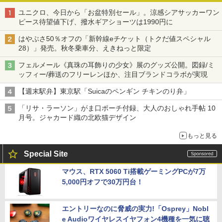
ユニクロ、今日から「お盆特別セール」。涼感シアサッカーワン
ピース待望値下げ、撥水ギアショーツは1990円に
はやぶさ50％オフの「新幹線eチケット（トクだ値スペシャル
28）」発売。秋冬乗車分、えきねっと限定
フェルメール《真珠の耳飾りの少女》展のグッズ公開。図録/ミ
ッフィー/葬送のフリーレンほか、注目ブランドコラボが実現
【週末駅弁】東京駅「Suicaのペンギン チキンのり弁」
「リサ・ラーソン」がま口ポーチ付録、大人のおしゃれ手帖 10
月号。ジャカード織の北欧猫デザイン
もっと見る
Special Site
マウス、RTX 5060 Ti搭載ゲーミングPCが7万
5,000円オフで30万円台！
エントリーなのに脅威の実力!「Osprey」Nobl
e Audioワイヤレスイヤフォン4機種を一気に聴