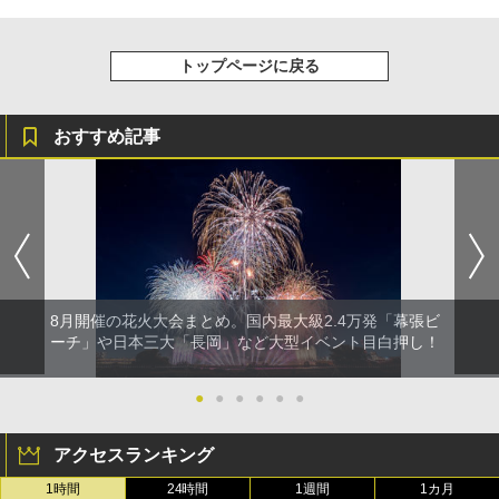
トップページに戻る
おすすめ記事
8月開催の花火大会まとめ。国内最大級2.4万発「幕張ビ
ーチ」や日本三大「長岡」など大型イベント目白押し！
●
●
●
●
●
●
アクセスランキング
1時間
24時間
1週間
1カ月