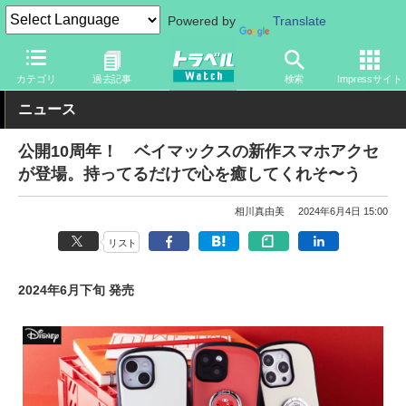
Powered by
Translate
トラベル Watch
旅の情報
観光地
ディズニーリゾート
カテゴリ
過去記事
検索
Impressサイト
ニュース
公開10周年！ ベイマックスの新作スマホアクセ
が登場。持ってるだけで心を癒してくれそ〜う
相川真由美
2024年6月4日 15:00
リスト
2024年6月下旬 発売