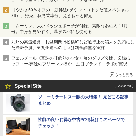
はやぶさ50％オフの「新幹線eチケット（トクだ値スペシャル
28）」発売。秋冬乗車分、えきねっと限定
「ムーミン」大小メッシュポーチが付録、素敵なあの人 11月
号。中身が見やすく、温泉スパにも使える
九州の高速道路、お盆期間は松橋ICなど通行止め端末を先頭にし
た渋滞予測。東九州道への迂回は料金調整を実施
フェルメール《真珠の耳飾りの少女》展のグッズ公開。図録/ミ
ッフィー/葬送のフリーレンほか、注目ブランドコラボが実現
もっと見る
Special Site
ソニーミラーレス一眼の大特集！ 見どころ記事
まとめ
性能の良いお得な中古PC情報はこのページで
チェック！