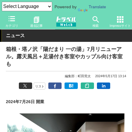
Powered by
Translate
トラベル Watch
旅の情報
ホテル・旅館
宿泊
カテゴリ
過去記事
検索
Impressサイト
ニュース
箱根・塔ノ沢「陽だまり 一の湯」7月リニューア
ル。露天風呂＋足湯付き客室やカップル向け客室
も
編集部：町田莞太
2024年5月17日 13:14
リスト
2024年7月26日 開業