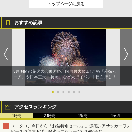
トップページに戻る
おすすめ記事
8月開催の花火大会まとめ。国内最大級2.4万発「幕張ビ
ーチ」や日本三大「長岡」など大型イベント目白押し！
●
●
●
●
●
●
アクセスランキング
1時間
24時間
1週間
1カ月
ユニクロ、今日から「お盆特別セール」。涼感シアサッカーワン
ピース待望値下げ、撥水ギアショーツは1990円に