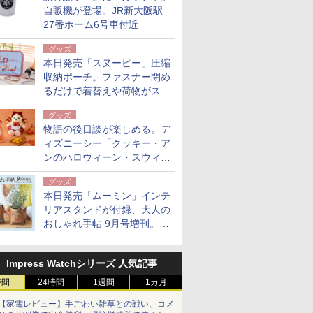
自販機が登場。JR新大阪駅
27番ホーム6号車付近
グッズ
本日発売「スヌーピー」圧縮
収納ポーチ。ファスナー閉め
るだけで着替えや荷物がスリ
ムにまとまる
グッズ
物語の後日談が楽しめる。デ
ィズニーシー「クッキー・ア
ンのハロウィーン・スウィー
トサプライズ」限定グッズ公
グッズ
開
本日発売「ムーミン」インテ
リアスタンドが付録、大人の
おしゃれ手帖 9月号増刊。レ
ザー調で高級感ある2個セッ
ト
Impress Watchシリーズ 人気記事
時間
24時間
1週間
1カ月
【家電レビュー】手ごわい雑草との戦い、コメ