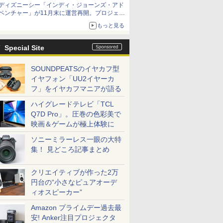
ディズニーシー「インディ・ジョーンズ・アド
ベンチャー」が11月末に運営再開。プロジェク
ションマッピングを追加、DPAは1500円
もっと見る
Special Site
SOUNDPEATSのイヤカフ型
イヤフォン「UU2イヤーカ
フ」をイヤカフマニアが語る
ハイグレードテレビ「TCL
Q7D Pro」。圧巻の色彩美で
映画＆ゲームが極上体験に
ソニーミラーレス一眼の大特
集！ 見どころ記事まとめ
クリエイティブが作った2万
円台の“小さなピュアオーデ
ィオスピーカー”
Amazon プライムデー過去最
安! Anker注目プロジェクタ