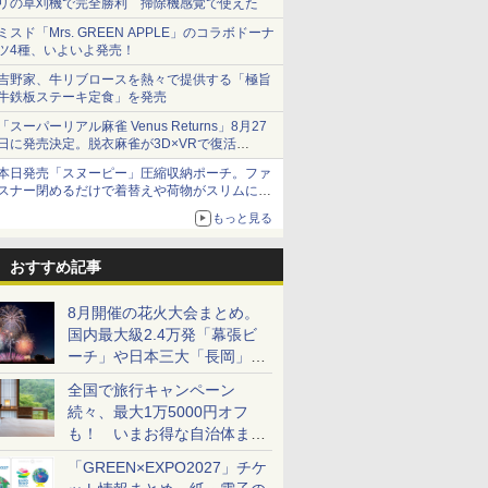
リの草刈機で完全勝利 掃除機感覚で使えた
ミスド「Mrs. GREEN APPLE」のコラボドーナ
ツ4種、いよいよ発売！
吉野家、牛リブロースを熱々で提供する「極旨
牛鉄板ステーキ定食」を発売
「スーパーリアル麻雀 Venus Returns」8月27
日に発売決定。脱衣麻雀が3D×VRで復活
発売から2週間は20%オフになるセールが実施
本日発売「スヌーピー」圧縮収納ポーチ。ファ
スナー閉めるだけで着替えや荷物がスリムにま
とまる
もっと見る
おすすめ記事
8月開催の花火大会まとめ。
国内最大級2.4万発「幕張ビ
ーチ」や日本三大「長岡」な
ど大型イベント目白押し！
全国で旅行キャンペーン
続々、最大1万5000円オフ
も！ いまお得な自治体まと
め
「GREEN×EXPO2027」チケ