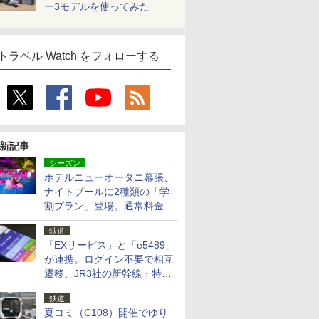
ー3モデルを使ってみた
トラベル Watch をフォローする
新記事
シーズン
ホテルニューオータニ幕張、
ナイトプールに2種類の「学
割プラン」登場。通常料金の
およそ半額でお得に夜活
鉄道
「EXサービス」と「e5489」
が連携。ログイン不要で相互
遷移、JR3社の新幹線・特急
予約をアプリで一括確認
鉄道
夏コミ（C108）開催でゆり