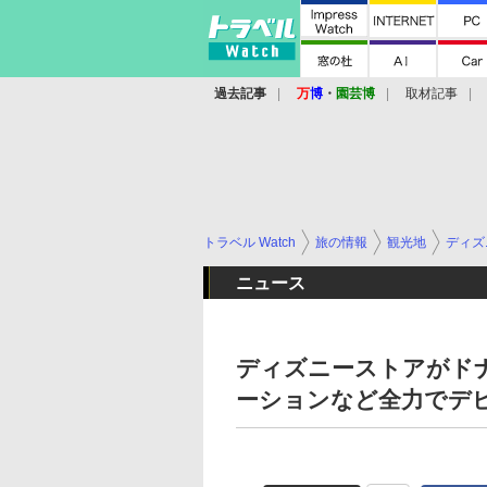
過去記事
万
博
・
園芸博
取材記事
トラベル Watch
旅の情報
観光地
ディズ
ニュース
ディズニーストアがド
ーションなど全力でデビ