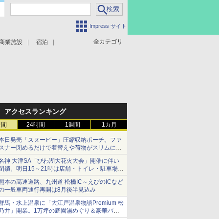
Impress サイト
全カテゴリ
商業施設
宿泊
アクセスランキング
時間
24時間
1週間
1カ月
本日発売「スヌーピー」圧縮収納ポーチ。ファ
スナー閉めるだけで着替えや荷物がスリムにま
とまる
名神 大津SA「びわ湖大花火大会」開催に伴い
閉鎖。明日15～21時は店舗・トイレ・駐車場の
利用不可
熊本の高速道路、九州道 松橋IC～えびのICなど
の一般車両通行再開は8月後半見込み
群馬・水上温泉に「大江戸温泉物語Premium 松
乃井」開業。1万坪の庭園湯めぐり＆豪華バイ
キングを体験してきた！