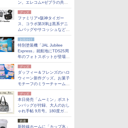
ン。エレコム×ゼブラの共同
開発
グッズ
ファミリア×阪神タイガー
ス、コラボ第3弾は黒系デニ
ムバッグやサコッシュなど6
点。8月21日オンラインスト
お出かけ
アで発売
特別塗装機「JAL Jubilee
Express」就航地にTDS25周
年のフォトスポットが登場。
10月末まで青森空港に
グッズ
ダッフィー＆フレンズのハロ
ウィーン新作グッズ。お菓子
モチーフのミラーチャーム/
デザインポーチほか
グッズ
本日発売「ムーミン」ボスト
ンバッグが付録、大人のおし
ゃれ手帖 9月号。180度ガバ
ッと開いて大容量
鉄道
新幹線ホームに「カップ氷」