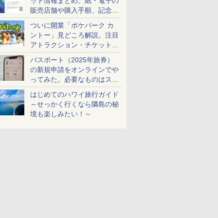
ット情報まとめ。紙・電子の
販売店舗や購入手順、記念チ
ケットも解説
ついに開業「ポケパーク カ
ントー」見どころ解説。注目
アトラクション・チケット手
配・来場前に必要な準備は？
パスポート（2025年旅券）
の新規申請をオンラインでや
ってみた。必要なものはスマ
ホとマイナカードのみ
はじめてのハワイ旅行ガイド
～せっかく行くなら隣島の秘
境も楽しみたい！～