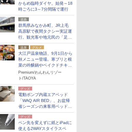
かもめ臨時ダイヤ。始発～18
時ごろに3～7分間隔で運行
道路
群馬県みなかみ町、JR上毛
高原駅で夜間タクシー実証運
行。観光客や地元民の「足が
ない」課題解消へ、木金土に
温泉
グルメ
2台体制
大江戸温泉物語、9月1日から
秋メニュー登場。寒ブリと根
菜の吟醸鍋やベイクドチキ
ン、ショコラ＆栗スイーツも
Premium/わんわんリゾー
食べ放題に
ト/TAOYA
グッズ
電動ポンプ内蔵エアベッド
「WAQ AIR BED」、お盆帰
省シーズンの来客用ベッドに
も。使用後は収納バッグでコ
グッズ
ンパクトに保管
ペン先を変えずに紙とiPadに
使える2WAYスタイラスペ