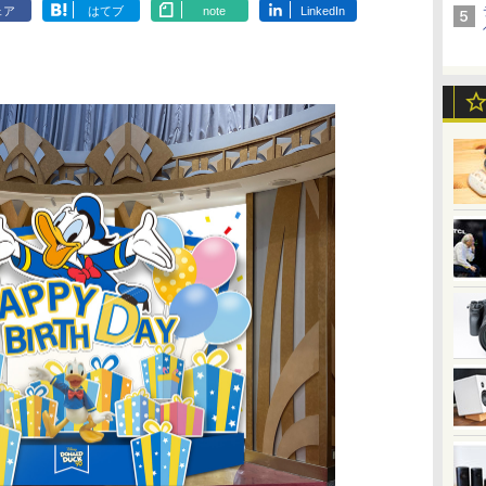
ェア
はてブ
note
LinkedIn