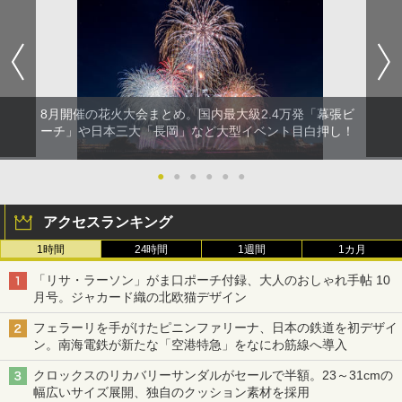
8月開催の花火大会まとめ。国内最大級2.4万発「幕張ビ
ーチ」や日本三大「長岡」など大型イベント目白押し！
●
●
●
●
●
●
アクセスランキング
1時間
24時間
1週間
1カ月
「リサ・ラーソン」がま口ポーチ付録、大人のおしゃれ手帖 10
月号。ジャカード織の北欧猫デザイン
フェラーリを手がけたピニンファリーナ、日本の鉄道を初デザイ
ン。南海電鉄が新たな「空港特急」をなにわ筋線へ導入
クロックスのリカバリーサンダルがセールで半額。23～31cmの
幅広いサイズ展開、独自のクッション素材を採用