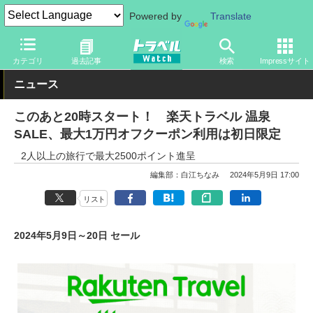
Powered by
Translate
トラベル Watch
旅の情報
ホテル・旅館
宿泊
カテゴリ
過去記事
検索
Impressサイト
ニュース
このあと20時スタート！ 楽天トラベル 温泉
SALE、最大1万円オフクーポン利用は初日限定
2人以上の旅行で最大2500ポイント進呈
編集部：白江ちなみ
2024年5月9日 17:00
リスト
2024年5月9日～20日 セール