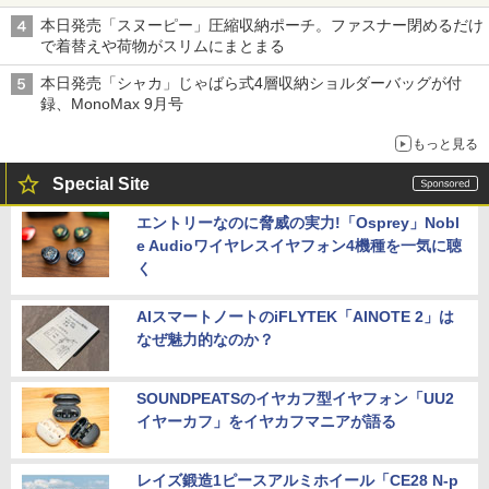
本日発売「スヌーピー」圧縮収納ポーチ。ファスナー閉めるだけ
で着替えや荷物がスリムにまとまる
本日発売「シャカ」じゃばら式4層収納ショルダーバッグが付
録、MonoMax 9月号
もっと見る
Special Site
エントリーなのに脅威の実力!「Osprey」Nobl
e Audioワイヤレスイヤフォン4機種を一気に聴
く
AIスマートノートのiFLYTEK「AINOTE 2」は
なぜ魅力的なのか？
SOUNDPEATSのイヤカフ型イヤフォン「UU2
イヤーカフ」をイヤカフマニアが語る
レイズ鍛造1ピースアルミホイール「CE28 N-p