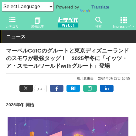
Powered by
Translate
トラベル Watch
旅の情報
観光地
ディズニーリゾート
カテゴリ
過去記事
検索
Impressサイト
ニュース
マーベルGotGのグルートと東京ディズニーランド
のスモワが最強タッグ！ 2025年冬に「イッツ・
ア・スモールワールドwithグルート」登場
相川真由美
2024年3月27日 16:55
リスト
2025年冬 開始