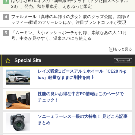
はやぶさ50％オフの「新幹線eチケット（トクだ値スペシャル
28）」発売。秋冬乗車分、えきねっと限定
フェルメール《真珠の耳飾りの少女》展のグッズ公開。図録/ミ
ッフィー/葬送のフリーレンほか、注目ブランドコラボが実現
「ムーミン」大小メッシュポーチが付録、素敵なあの人 11月
号。中身が見やすく、温泉スパにも使える
もっと見る
Special Site
レイズ鍛造1ピースアルミホイール「CE28 N-p
lus」軽量なままに剛性を向上
性能の良いお得な中古PC情報はこのページで
チェック！
ソニーミラーレス一眼の大特集！ 見どころ記事
まとめ