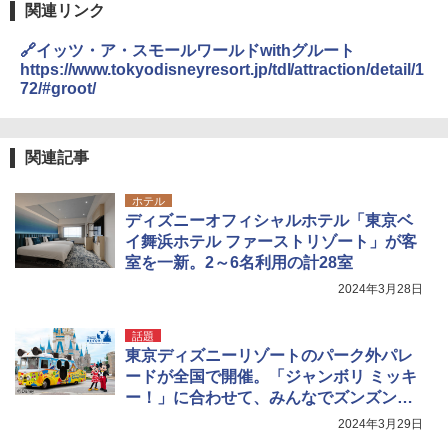
関連リンク
🔗イッツ・ア・スモールワールドwithグルート
https://www.tokyodisneyresort.jp/tdl/attraction/detail/1
72/#groot/
関連記事
ホテル
ディズニーオフィシャルホテル「東京ベ
イ舞浜ホテル ファーストリゾート」が客
室を一新。2～6名利用の計28室
2024年3月28日
話題
東京ディズニーリゾートのパーク外パレ
ードが全国で開催。「ジャンボリ ミッキ
ー！」に合わせて、みんなでズンズン
ッ！
2024年3月29日