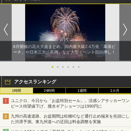
8月開催の花火大会まとめ。国内最大級2.4万発「幕張ビ
ーチ」や日本三大「長岡」など大型イベント目白押し！
●
●
●
●
●
●
アクセスランキング
1時間
24時間
1週間
1カ月
ユニクロ、今日から「お盆特別セール」。涼感シアサッカーワン
ピース待望値下げ、撥水ギアショーツは1990円に
九州の高速道路、お盆期間は松橋ICなど通行止め端末を先頭にし
た渋滞予測。東九州道への迂回は料金調整を実施