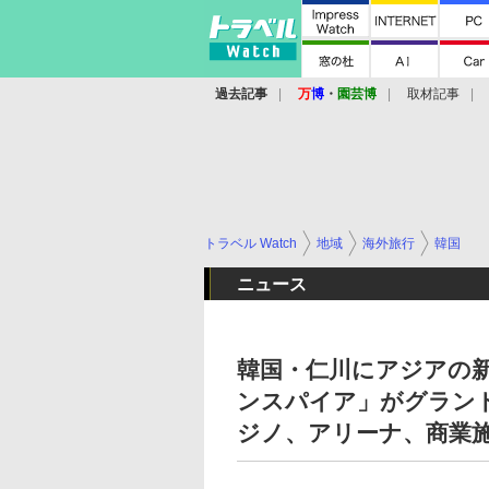
過去記事
万
博
・
園芸博
取材記事
トラベル Watch
地域
海外旅行
韓国
ニュース
韓国・仁川にアジアの
ンスパイア」がグラン
ジノ、アリーナ、商業施