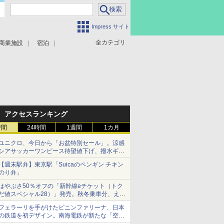
Impress サイト
全カテゴリ
商業施設
宿泊
アクセスランキング
時間
24時間
1週間
1カ月
ユニクロ、今日から「お盆特別セール」。涼感
シアサッカーワンピース待望値下げ、撥水ギア
ショーツは1990円に
【週末駅弁】東京駅「Suicaのペンギン チキン
のり弁」
はやぶさ50％オフの「新幹線eチケット（トク
だ値スペシャル28）」発売。秋冬乗車分、えき
ねっと限定
フェラーリを手がけたピニンファリーナ、日本
の鉄道を初デザイン。南海電鉄が新たな「空港
特急」をなにわ筋線へ導入