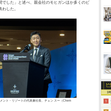
間でした」と述べ、親会社のモヒガンほか多くのビ
表わした。
1
メント・リゾートの代表兼社長、チェン スー（Chem