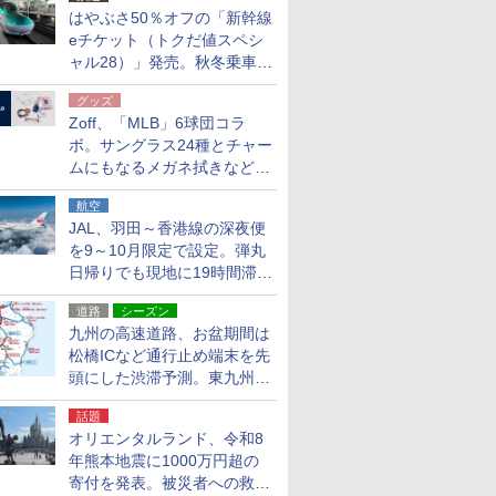
はやぶさ50％オフの「新幹線
eチケット（トクだ値スペシ
ャル28）」発売。秋冬乗車
分、えきねっと限定
グッズ
Zoff、「MLB」6球団コラ
ボ。サングラス24種とチャー
ムにもなるメガネ拭きなど雑
貨24種
航空
JAL、羽田～香港線の深夜便
を9～10月限定で設定。弾丸
日帰りでも現地に19時間滞在
できる
道路
シーズン
九州の高速道路、お盆期間は
松橋ICなど通行止め端末を先
頭にした渋滞予測。東九州道
への迂回は料金調整を実施
話題
オリエンタルランド、令和8
年熊本地震に1000万円超の
寄付を発表。被災者への救援