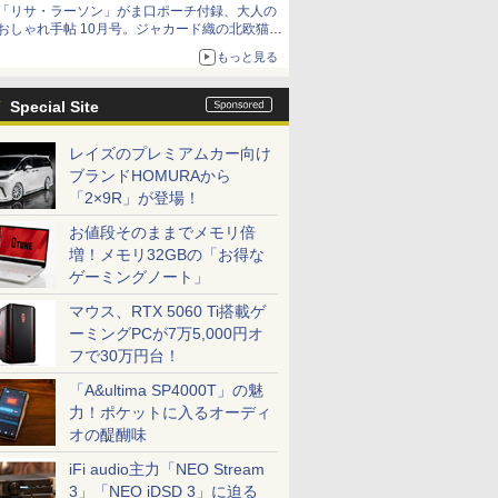
「リサ・ラーソン」がま口ポーチ付録、大人の
おしゃれ手帖 10月号。ジャカード織の北欧猫デ
ザイン
もっと見る
Special Site
レイズのプレミアムカー向け
ブランドHOMURAから
「2×9R」が登場！
お値段そのままでメモリ倍
増！メモリ32GBの「お得な
ゲーミングノート」
マウス、RTX 5060 Ti搭載ゲ
ーミングPCが7万5,000円オ
フで30万円台！
「A&ultima SP4000T」の魅
力！ポケットに入るオーディ
オの醍醐味
iFi audio主力「NEO Stream
3」「NEO iDSD 3」に迫る