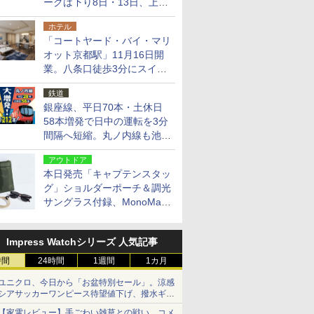
ークは下り8日・13日、上り
14日・15日
ホテル
「コートヤード・バイ・マリ
オット京都駅」11月16日開
業。八条口徒歩3分にスイー
ト含む全270室、ダイニング
鉄道
も併設
銀座線、平日70本・土休日
58本増発で日中の運転を3分
間隔へ短縮。丸ノ内線も池袋
～中野坂上を4分間隔に
アウトドア
本日発売「キャプテンスタッ
グ」ショルダーポーチ＆調光
サングラス付録、MonoMax
9月号増刊
Impress Watchシリーズ 人気記事
時間
24時間
1週間
1カ月
ユニクロ、今日から「お盆特別セール」。涼感
シアサッカーワンピース待望値下げ、撥水ギア
ショーツは1990円に
【家電レビュー】手ごわい雑草との戦い、コメ