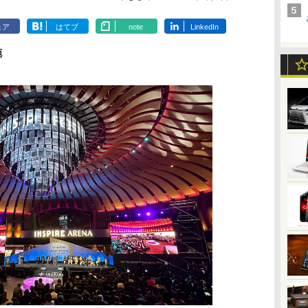
ェア
はてブ
note
LinkedIn
施