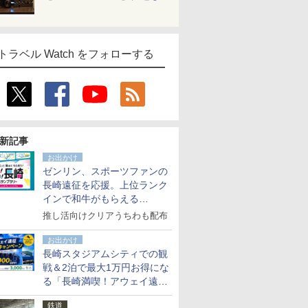
トラベル Watch をフォローする
新記事
お出かけ
ゼンリン、スポーツファンの
長崎遠征を応援。上位ランク
インで和牛がもらえる
「GO！GO！長崎スタンプラ
推し活向けクリアうちわも配布
リー」
お出かけ
長崎スタジアムシティでの観
戦＆2泊で最大1万円お得にな
る「長崎満喫！アウェイ遠征
応援キャンペーン」
鉄道