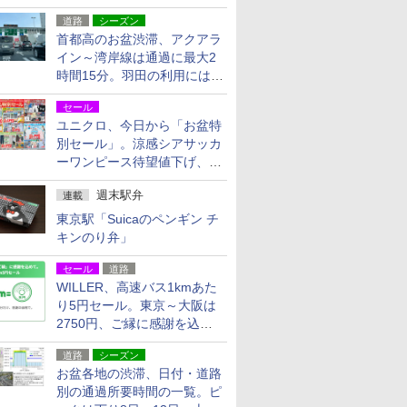
活動・復旧支援
道路
シーズン
首都高のお盆渋滞、アクアラ
イン～湾岸線は通過に最大2
時間15分。羽田の利用には
「空港西出口」の利用検討を
セール
ユニクロ、今日から「お盆特
別セール」。涼感シアサッカ
ーワンピース待望値下げ、撥
水ギアショーツは1990円に
週末駅弁
連載
東京駅「Suicaのペンギン チ
キンのり弁」
セール
道路
WILLER、高速バス1kmあた
り5円セール。東京～大阪は
2750円、ご縁に感謝を込め
た20周年記念キャンペーン
道路
シーズン
お盆各地の渋滞、日付・道路
別の通過所要時間の一覧。ピ