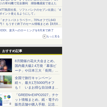
リの草刈機で完全勝利 掃除機感覚で使えた
NTT島田社長、ソフトバンクのセブン出資に「d
ポイント使えるようにして」
「オクトパストラベラー」70%オフで1,643
円！ もうすぐ終了のセール情報まとめ【8月8日
更新】
KDDI、楽天へのローミングを9月末で終了
ニンテンドーeショップでは「大神 絶景版」が
67%オフで990円
もっと見る
おすすめ記事
8月開催の花火大会まとめ。
国内最大級2.4万発「幕張ビ
ーチ」や日本三大「長岡」な
ど大型イベント目白押し！
全国で旅行キャンペーン
続々、最大1万5000円オフ
も！ いまお得な自治体まと
め
「GREEN×EXPO2027」チケ
ット情報まとめ。紙・電子の
販売店舗や購入手順、記念チ