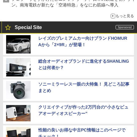
ン。南海電鉄が新たな「空港特急」をなにわ筋線へ導入
もっと見る
Special Site
レイズのプレミアムカー向けブランドHOMUR
Aから「2×9R」が登場！
総合オーディオブランドに進化するSHANLING
とは何者か？
ソニーミラーレス一眼の大特集！ 見どころ記事
まとめ
クリエイティブが作った2万円台の“小さなピュ
アオーディオスピーカー”
性能の良いお得な中古PC情報はこのページで
チェック！