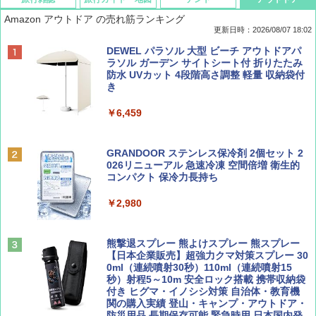
Amazon アウトドア の売れ筋ランキング
更新日時：2026/08/07 18:02
ディズニーファン ２０２６年 ９月号 [雑
僕が見た未来【完全版】
[キャンパーズコレクション 山善] ポップアッ
DEWEL パラソル 大型 ビーチ アウトドアパ
誌] (ＤＩＳＮＥＹ ＦＡＮ)
プテント 傘みたいに広げて畳める パッとサ
ラソル ガーデン サイトシート付 折りたたみ
ッとサンシェード キューブ フルクローズ メ
防水 UVカット 4段階高さ調整 軽量 収納袋付
￥0
ッシュ 簡単設置 ワンタッチテント キャンプ
き
￥713
&ハイキング カーキ PATC-150(KH)
￥6,459
￥6,831
BE-PAL(ビ-パル) 2026年 9 月号【特別付録:
D40 地球の歩き方 チェンマイ タイ北部の魅
SOTO ミニマル"旅"財布 ランダム2種】
力的な町 2026～2027 地球の歩き方D アジア
GRANDOOR ステンレス保冷剤 2個セット 2
PYKES PEAK (パイクスピーク) 着替えテン
026リニューアル 急速冷凍 空間倍増 衛生的
ト プライバシー テント 【中が透けない】 1
コンパクト 保冷力長持ち
￥1,500
￥2,079
人用 折りたたみ 防災グッズ 災害用トイレ ビ
ーチ ピクニック ポップアップテント 携帯 簡
￥2,980
易 トイレテント (グレー)
山と溪谷 2026年8月号「南アルプス大全」
A09 地球の歩き方 イタリア 2026～2027 地
￥4,980
球の歩き方A ヨーロッパ
熊撃退スプレー 熊よけスプレー 熊スプレー
￥1,540
【日本企業販売】超強力クマ対策スプレー 30
￥2,479
0ml（連続噴射30秒）110ml（連続噴射15
ENDLESS BASE 《めざましテレビで紹介》
秒）射程5～10m 安全ロック搭載 携帯収納袋
テント ワンタッチ RENEW 幅200 2-3人用 43
付き ヒグマ・イノシシ対策 自治体・教育機
500002(88859)
関の購入実績 登山・キャンプ・アウトドア・
防災用品 長期保存可能 緊急時用 日本国内発