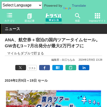
Powered by
Translate
トラベル Watch
企業・政府・官庁
国内エアライン
ANA
カテゴリ
過去記事
検索
Impressサイト
ニュース
ANA、航空券＋宿泊の国内ツアータイムセール。
GW含む3～7月出発分が最大2万円オフに
マイルもダブルで貯まる
編集部：白江ちなみ
2024年2月9日 13:28
リスト
2024年2月9日～19日 セール