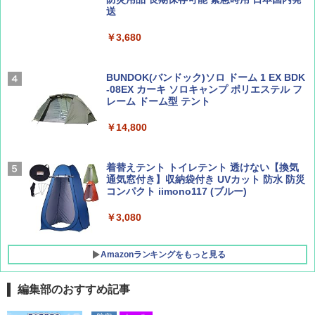
Coyote No.89 特集 星野道夫 夢見る旅
地球の歩き方 スター・ウォーズ
送
￥5,999
￥1,540
￥2,695
￥3,680
[キャンパーズコレクション 山善] 傘みたいに
広げるだけ パッとサッとテント ブラックコ
ーティング フルクローズ メッシュ 3-4人用
BUNDOK(バンドック)ソロ ドーム 1 EX BDK
簡単設置 ポップアップテント エクルベージ
-08EX カーキ ソロキャンプ ポリエステル フ
AIRLINE（エアライン）2026年9月号【特
A26 地球の歩き方 チェコ ポーランド スロヴ
ュ(BC仕様) PATC-150B(EB)
レーム ドーム型 テント
集】ボーイング110周年を祝して！
ァキア 2026～2027 地球の歩き方A ヨーロッ
パ
￥9,990
￥14,800
￥1,760
￥2,277
[キャンパーズコレクション 山善] 傘みたいに
着替えテント トイレテント 透けない【換気
広げるだけ パッとサッとテント キューブワ
通気窓付き】収納袋付き UVカット 防水 防災
イド ブラックコーティング フルクローズ メ
コンパクト iimono117 (ブルー)
ッシュ 4人用 簡単設置 ポップアップテント P
ATCW-150B エクルベージュ
￥3,080
￥-
Amazonランキングをもっと見る
編集部のおすすめ記事