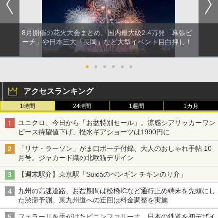
8月開催の花火大会まとめ。国内最大級2.4万発「幕張ビ
ーチ」や日本三大「長岡」など大型イベント目白押し！
●
●
●
●
●
●
アクセスランキング
1時間
24時間
1週間
1カ月
ユニクロ、今日から「お盆特別セール」。涼感シアサッカーワン
ピース待望値下げ、撥水ギアショーツは1990円に
「リサ・ラーソン」がま口ポーチ付録、大人のおしゃれ手帖 10
月号。ジャカード織の北欧猫デザイン
【週末駅弁】東京駅「Suicaのペンギン チキンのり弁」
九州の高速道路、お盆期間は松橋ICなど通行止め端末を先頭にし
た渋滞予測。東九州道への迂回は料金調整を実施
フェラーリを手がけたピニンファリーナ、日本の鉄道を初デザイ