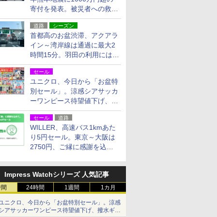
寄付を発表。被災者への救援
活動・復旧支援
道路
シーズン
首都高のお盆渋滞、アクアラ
イン～湾岸線は通過に最大2
時間15分。羽田の利用には
「空港西出口」の利用検討を
セール
ユニクロ、今日から「お盆特
別セール」。涼感シアサッカ
ーワンピース待望値下げ、撥
水ギアショーツは1990円に
セール
道路
WILLER、高速バス1kmあた
り5円セール。東京～大阪は
2750円、ご縁に感謝を込め
た20周年記念キャンペーン
Impress Watchシリーズ 人気記事
時間
24時間
1週間
1カ月
ユニクロ、今日から「お盆特別セール」。涼感
シアサッカーワンピース待望値下げ、撥水ギア