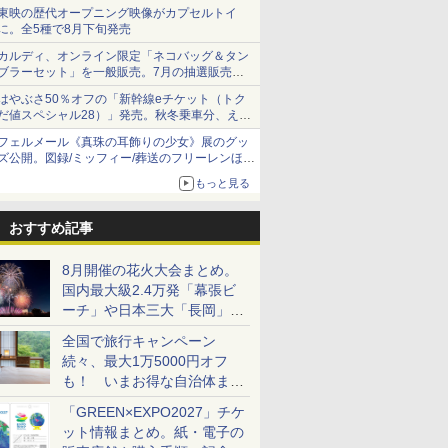
ショーツは1990円に
東映の歴代オープニング映像がカプセルトイ
に。全5種で8月下旬発売
カルディ、オンライン限定「ネコバッグ＆タン
ブラーセット」を一般販売。7月の抽選販売の
当選無効分
はやぶさ50％オフの「新幹線eチケット（トク
だ値スペシャル28）」発売。秋冬乗車分、えき
ねっと限定
フェルメール《真珠の耳飾りの少女》展のグッ
ズ公開。図録/ミッフィー/葬送のフリーレンほ
か、注目ブランドコラボが実現
もっと見る
おすすめ記事
8月開催の花火大会まとめ。
国内最大級2.4万発「幕張ビ
ーチ」や日本三大「長岡」な
ど大型イベント目白押し！
全国で旅行キャンペーン
続々、最大1万5000円オフ
も！ いまお得な自治体まと
め
「GREEN×EXPO2027」チケ
ット情報まとめ。紙・電子の