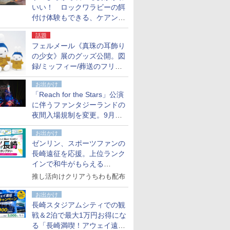
いい！ ロックワラビーの餌
付け体験もできる、ケアンズ
でアサートン高原の日本語ガ
話題
イド付きツアーに参加してみ
フェルメール《真珠の耳飾り
た
の少女》展のグッズ公開。図
録/ミッフィー/葬送のフリー
レンほか、注目ブランドコラ
お出かけ
ボが実現
「Reach for the Stars」公演
に伴うファンタジーランドの
夜間入場規制を変更。9月か
ら18時50分～20時ごろに
お出かけ
ゼンリン、スポーツファンの
長崎遠征を応援。上位ランク
インで和牛がもらえる
「GO！GO！長崎スタンプラ
推し活向けクリアうちわも配布
リー」
お出かけ
長崎スタジアムシティでの観
戦＆2泊で最大1万円お得にな
る「長崎満喫！アウェイ遠征