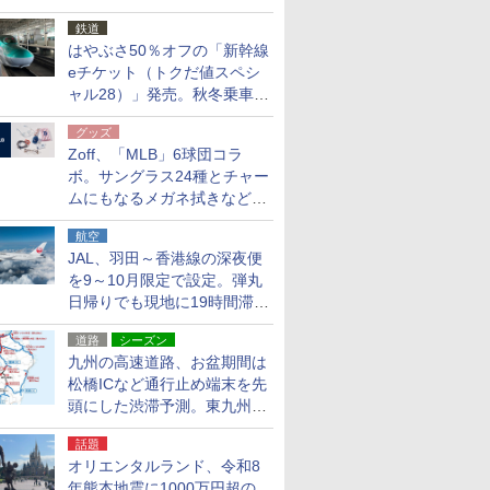
応援キャンペーン」
鉄道
はやぶさ50％オフの「新幹線
eチケット（トクだ値スペシ
ャル28）」発売。秋冬乗車
分、えきねっと限定
グッズ
Zoff、「MLB」6球団コラ
ボ。サングラス24種とチャー
ムにもなるメガネ拭きなど雑
貨24種
航空
JAL、羽田～香港線の深夜便
を9～10月限定で設定。弾丸
日帰りでも現地に19時間滞在
できる
道路
シーズン
九州の高速道路、お盆期間は
松橋ICなど通行止め端末を先
頭にした渋滞予測。東九州道
への迂回は料金調整を実施
話題
オリエンタルランド、令和8
年熊本地震に1000万円超の