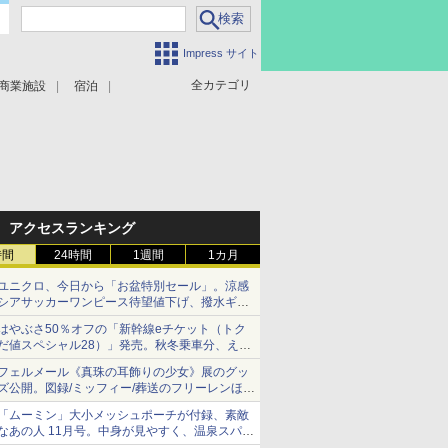
Impress サイト
全カテゴリ
商業施設
宿泊
アクセスランキング
時間
24時間
1週間
1カ月
ユニクロ、今日から「お盆特別セール」。涼感
シアサッカーワンピース待望値下げ、撥水ギア
ショーツは1990円に
はやぶさ50％オフの「新幹線eチケット（トク
だ値スペシャル28）」発売。秋冬乗車分、えき
ねっと限定
フェルメール《真珠の耳飾りの少女》展のグッ
ズ公開。図録/ミッフィー/葬送のフリーレンほ
か、注目ブランドコラボが実現
「ムーミン」大小メッシュポーチが付録、素敵
なあの人 11月号。中身が見やすく、温泉スパに
も使える