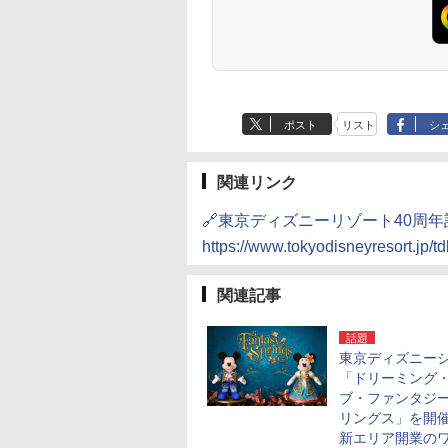
ポスト
リスト
シ
関連リンク
🔗東京ディズニーリゾート40周
https://www.tokyodisneyresort.jp/tdl
関連記事
話題
東京ディズニー
「ドリーミング
ブ・ファンタジ
リングス」を開
新エリア開業の