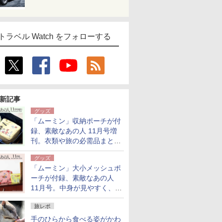
トラベル Watch をフォローする
新記事
グッズ
「ムーミン」収納ポーチが付
録、素敵なあの人 11月号増
刊。衣類や旅の必需品まとま
る大小2個セット
グッズ
「ムーミン」大小メッシュポ
ーチが付録、素敵なあの人
11月号。中身が見やすく、温
泉スパにも使える
旅レポ
手のひらから食べる姿がかわ