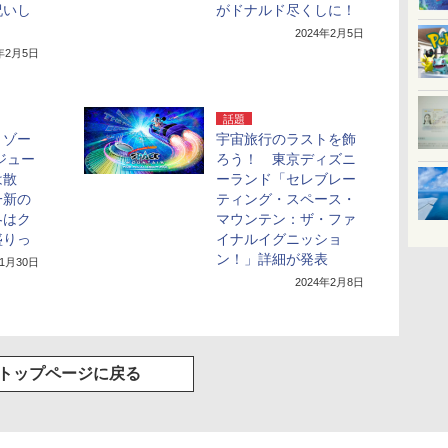
祝いし
がドナルド尽くしに！
2024年2月5日
4年2月5日
話題
リゾー
宇宙旅行のラストを飾
ジュー
ろう！ 東京ディズニ
は散
ーランド「セレブレー
一新の
ティング・スペース・
冬はク
マウンテン：ザ・ファ
盛りっ
イナルイグニッショ
ン！」詳細が発表
年1月30日
2024年2月8日
トップページに戻る