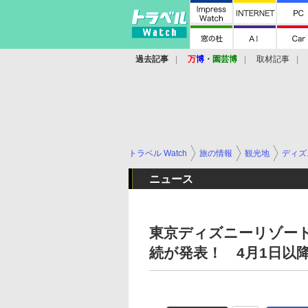
過去記事
万
博
・
園芸博
取材記事
トラベル Watch
旅の情報
観光地
ディズ
ニュース
東京ディズニーリゾート
続が発表！ 4月1日以