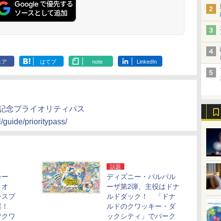
ェア
はてブ
note
LinkedIn
年記念プライオリティパス
/guide/prioritypass/
話題
シー
ディズニー・パルパル
・オ
ーザ第2弾、主役はドナ
ースプ
ルドダック！ 「ドナ
催！
ルドのクワッキー・ダ
ワクワ
ックシティ」でパーク