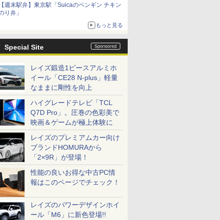
【週末駅弁】東京駅「Suicaのペンギン チキン
のり弁」
もっと見る
Special Site
レイズ鍛造1ピースアルミホ
イール「CE28 N-plus」軽量
なままに剛性を向上
ハイグレードテレビ「TCL
Q7D Pro」。圧巻の色彩美で
映画＆ゲームが極上体験に
レイズのプレミアムカー向け
ブランドHOMURAから
「2×9R」が登場！
性能の良いお得な中古PC情
報はこのページでチェック！
レイズのパワーデザインホイ
ール「M6」に新色登場!!