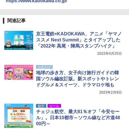
https://www.kadokawa.co.jp/
関連記事
京王電鉄×KADOKAWA、アニメ「ヤマノ
ススメ Next Summit」とタイアップした
「2022年 高尾・陣馬スタンプハイク」
2022年4月25日
お出かけ
地球の歩き方、女子向け旅行ガイドの韓
国ソウル編改訂版。新スポットやトレン
ドグルメ＆スイーツ、ドラマロケ地も
2023年2月9日
航空
セール
チェジュ航空、最大81％オフ「今安セー
ル」。日本10都市～ソウル線など片道48
00円～