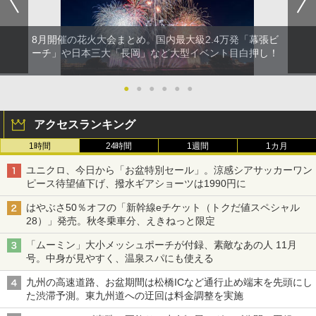
8月開催の花火大会まとめ。国内最大級2.4万発「幕張ビ
ーチ」や日本三大「長岡」など大型イベント目白押し！
●
●
●
●
●
●
アクセスランキング
1時間
24時間
1週間
1カ月
ユニクロ、今日から「お盆特別セール」。涼感シアサッカーワン
ピース待望値下げ、撥水ギアショーツは1990円に
はやぶさ50％オフの「新幹線eチケット（トクだ値スペシャル
28）」発売。秋冬乗車分、えきねっと限定
「ムーミン」大小メッシュポーチが付録、素敵なあの人 11月
号。中身が見やすく、温泉スパにも使える
九州の高速道路、お盆期間は松橋ICなど通行止め端末を先頭にし
た渋滞予測。東九州道への迂回は料金調整を実施