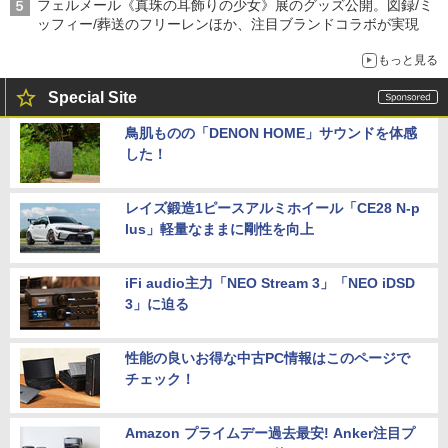
フェルメール《真珠の耳飾りの少女》展のグッズ公開。図録/ミ
ッフィー/葬送のフリーレンほか、注目ブランドコラボが実現
もっと見る
Special Site
鳥肌ものの「DENON HOME」サウンドを体感
した！
レイズ鍛造1ピースアルミホイール「CE28 N-p
lus」軽量なままに剛性を向上
iFi audio主力「NEO Stream 3」「NEO iDSD
3」に迫る
性能の良いお得な中古PC情報はこのページで
チェック！
Amazon プライムデー過去最安! Anker注目プ