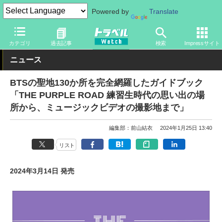
Powered by
Translate
トラベル Watch
旅の情報
書籍・Web
ガイドブック
カテゴリ
過去記事
検索
Impressサイト
ニュース
BTSの聖地130か所を完全網羅したガイドブック
「THE PURPLE ROAD 練習生時代の思い出の場
所から、ミュージックビデオの撮影地まで」
編集部：前山結衣
2024年1月25日 13:40
リスト
2024年3月14日 発売