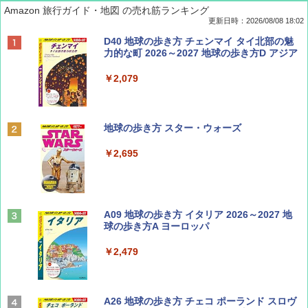
Amazon 旅行ガイド・地図 の売れ筋ランキング
更新日時：2026/08/08 18:02
BE-PAL(ビ-パル) 2026年 9 月号【特別付録:
D40 地球の歩き方 チェンマイ タイ北部の魅
SOTO ミニマル"旅"財布 ランダム2種】
力的な町 2026～2027 地球の歩き方D アジア
￥1,500
￥2,079
ディズニーファン ２０２６年 ９月号 [雑
地球の歩き方 スター・ウォーズ
誌] (ＤＩＳＮＥＹ ＦＡＮ)
￥2,695
￥713
山と溪谷 2026年8月号「南アルプス大全」
A09 地球の歩き方 イタリア 2026～2027 地
球の歩き方A ヨーロッパ
￥1,540
￥2,479
Coyote No.89 特集 星野道夫 夢見る旅
A26 地球の歩き方 チェコ ポーランド スロヴ