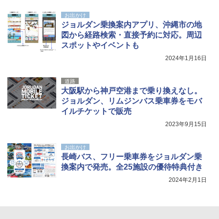
お出かけ
[キャンパーズコレクション 山善] 傘みたいに
ポインターライト 強力 小型 緑色/赤色/青紫色
ジョルダン乗換案内アプリ、沖縄市の地
広げるだけ パッとサッとテント キューブワ
USB充電式 高精度 超長距離照射 長時間使用
図から経路検索・直接予約に対応。周辺
イド ブラックコーティング フルクローズ メ
可能 安全ロック付き 高安全性 金属製耐久 コ
ッシュ 4人用 簡単設置 ポップアップテント P
ンパクト多機能設計 持ち運び便利 アウトド
スポットやイベントも
ATCW-150B エクルベージュ
ア/オフィス/教育現場/展示会用 緑
2024年1月16日
￥-
￥1,180
道路
大阪駅から神戸空港まで乗り換えなし。
ジョルダン、リムジンバス乗車券をモバ
イルチケットで販売
2023年9月15日
お出かけ
長崎バス、フリー乗車券をジョルダン乗
換案内で発売。全25施設の優待特典付き
2024年2月1日