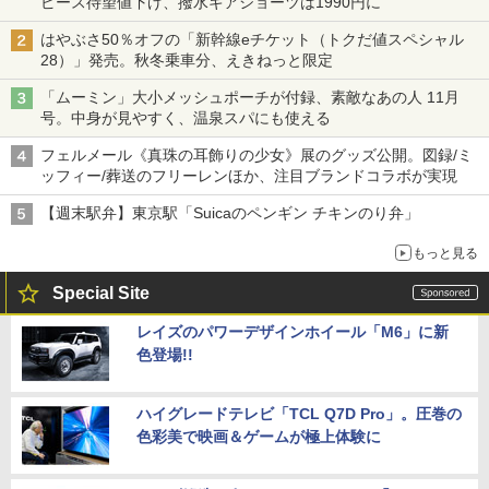
ピース待望値下げ、撥水ギアショーツは1990円に
はやぶさ50％オフの「新幹線eチケット（トクだ値スペシャル
28）」発売。秋冬乗車分、えきねっと限定
「ムーミン」大小メッシュポーチが付録、素敵なあの人 11月
号。中身が見やすく、温泉スパにも使える
フェルメール《真珠の耳飾りの少女》展のグッズ公開。図録/ミ
ッフィー/葬送のフリーレンほか、注目ブランドコラボが実現
【週末駅弁】東京駅「Suicaのペンギン チキンのり弁」
もっと見る
Special Site
レイズのパワーデザインホイール「M6」に新
色登場!!
ハイグレードテレビ「TCL Q7D Pro」。圧巻の
色彩美で映画＆ゲームが極上体験に