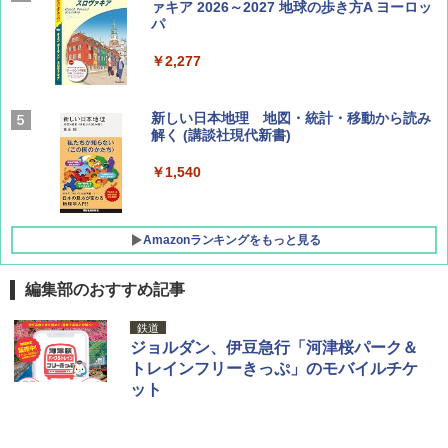
ァキア 2026～2027 地球の歩き方A ヨーロッ
パ
￥1,540
￥2,277
AIRLINE（エアライン）2026年9月号【特
新しい日本地理 地図・統計・移動から読み
集】ボーイング110周年を祝して！
解く (講談社現代新書)
￥1,760
￥1,540
Amazonランキングをもっと見る
編集部のおすすめ記事
[キャンパーズコレクション 山善] ポップアッ
熊撃退スプレー 熊よけスプレー 熊スプレー
鉄道
プテント 傘みたいに広げて畳める パッとサ
【日本企業販売】超強力クマ対策スプレー 30
ジョルダン、伊豆急行「河津桜パーク＆
ッとサンシェード キューブ フルクローズ メ
0ml（連続噴射30秒）110ml（連続噴射15
トレインフリーきっぷ」のモバイルチケ
ッシュ 簡単設置 ワンタッチテント キャンプ
秒）射程5～10m 安全ロック搭載 携帯収納袋
ット
&ハイキング カーキ PATC-150(KH)
付き ヒグマ・イノシシ対策 自治体・教育機
関の購入実績 登山・キャンプ・アウトドア・
防災用品 長期保存可能 緊急時用 日本国内発
￥6,830
送