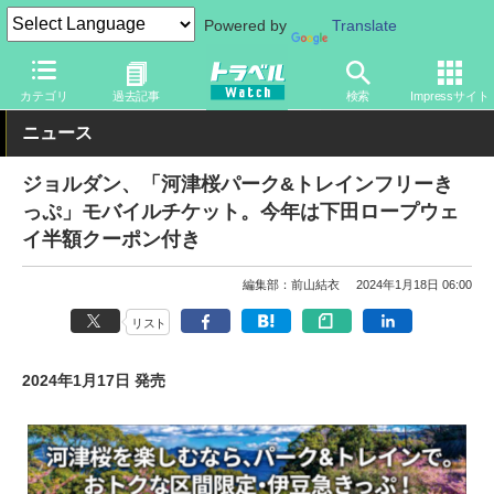
Powered by
Translate
トラベル Watch
旅の方法
鉄旅
電車
カテゴリ
過去記事
検索
Impressサイト
ニュース
ジョルダン、「河津桜パーク&トレインフリーき
っぷ」モバイルチケット。今年は下田ロープウェ
イ半額クーポン付き
編集部：前山結衣
2024年1月18日 06:00
リスト
2024年1月17日 発売