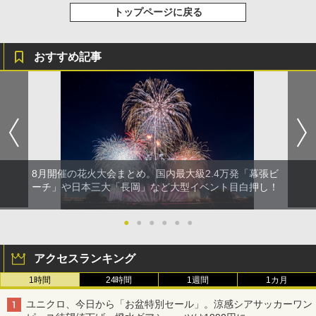
トップページに戻る
おすすめ記事
8月開催の花火大会まとめ。国内最大級2.4万発「幕張ビ
ーチ」や日本三大「長岡」など大型イベント目白押し！
●
●
●
●
●
●
アクセスランキング
1時間
24時間
1週間
1カ月
ユニクロ、今日から「お盆特別セール」。涼感シアサッカーワン