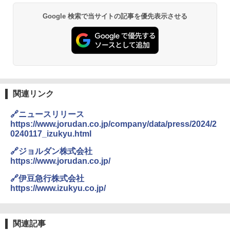
￥3,680
Google 検索で当サイトの記事を優先表示させる
PYKES PEAK (パイクスピーク) 着替えテン
ト プライバシー テント 【中が透けない】 1
人用 折りたたみ 防災グッズ 災害用トイレ ビ
ーチ ピクニック ポップアップテント 携帯 簡
GRANDOOR ステンレス保冷剤 2個セット 2
易 トイレテント (グレー)
026リニューアル 急速冷凍 空間倍増 衛生的
コンパクト 保冷力長持ち
￥4,980
￥2,980
関連リンク
ENDLESS BASE 《めざましテレビで紹介》
テント ワンタッチ RENEW 幅200 2-3人用 43
BUNDOK(バンドック)ソロ ドーム 1 EX BDK
🔗ニュースリリース
500002(88859)
-08EX カーキ ソロキャンプ ポリエステル フ
https://www.jorudan.co.jp/company/data/press/2024/2
レーム ドーム型 テント
0240117_izukyu.html
￥5,999
￥-
🔗ジョルダン株式会社
https://www.jorudan.co.jp/
[キャンパーズコレクション 山善] 傘みたいに
広げるだけ パッとサッとテント ブラックコ
DEWEL パラソル 大型 ビーチ アウトドアパ
🔗伊豆急行株式会社
ーティング フルクローズ メッシュ 3-4人用
ラソル ガーデン サイトシート付 折りたたみ
https://www.izukyu.co.jp/
簡単設置 ポップアップテント エクルベージ
防水 UVカット 4段階高さ調整 軽量 収納袋付
ュ(BC仕様) PATC-150B(EB)
き
￥9,990
￥6,459
関連記事