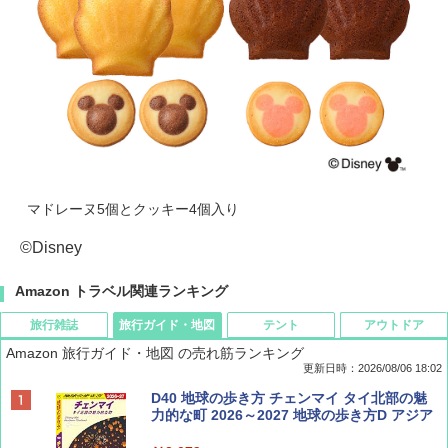
マドレーヌ5個とクッキー4個入り
©Disney
Amazon トラベル関連ランキング
旅行雑誌
旅行ガイド・地図
テント
アウトドア
Amazon 旅行ガイド・地図 の売れ筋ランキング
更新日時：2026/08/06 18:02
ディズニーファン ２０２６年 ９月号 [雑
D40 地球の歩き方 チェンマイ タイ北部の魅
誌] (ＤＩＳＮＥＹ ＦＡＮ)
力的な町 2026～2027 地球の歩き方D アジア