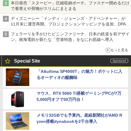
本日発売「スヌーピー」圧縮収納ポーチ。ファスナー閉めるだけ
で着替えや荷物がスリムにまとまる
ディズニーシー「インディ・ジョーンズ・アドベンチャー」が
11月末に運営再開。プロジェクションマッピングを追加、DPA
は1500円
フェラーリを手がけたピニンファリーナ、日本の鉄道を初デザイ
ン。南海電鉄が新たな「空港特急」をなにわ筋線へ導入
もっと見る
Special Site
「A&ultima SP4000T」の魅力！ポケットに入
るオーディオの醍醐味
マウス、RTX 5060 Ti搭載ゲーミングPCが7万
5,000円オフで30万円台！
メモリ32GBでも予算内。産経新聞社がAMD R
yzen搭載dynabookを2千台導入