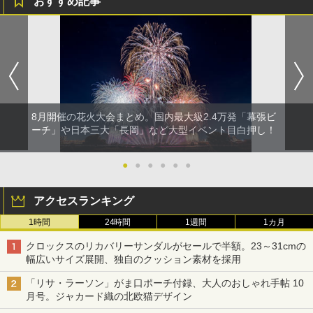
おすすめ記事
8月開催の花火大会まとめ。国内最大級2.4万発「幕張ビ
ーチ」や日本三大「長岡」など大型イベント目白押し！
●
●
●
●
●
●
アクセスランキング
1時間
24時間
1週間
1カ月
クロックスのリカバリーサンダルがセールで半額。23～31cmの
幅広いサイズ展開、独自のクッション素材を採用
「リサ・ラーソン」がま口ポーチ付録、大人のおしゃれ手帖 10
月号。ジャカード織の北欧猫デザイン