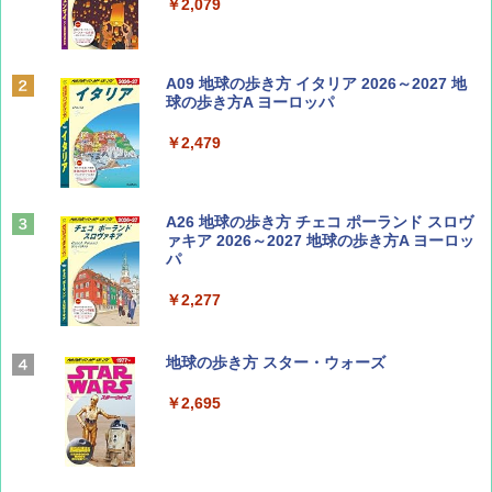
￥713
￥2,079
Coyote No.89 特集 星野道夫 夢見る旅
A09 地球の歩き方 イタリア 2026～2027 地
球の歩き方A ヨーロッパ
￥1,540
￥2,479
山と溪谷 2026年8月号「南アルプス大全」
A26 地球の歩き方 チェコ ポーランド スロヴ
ァキア 2026～2027 地球の歩き方A ヨーロッ
パ
￥1,540
￥2,277
AIRLINE（エアライン）2026年9月号【特
地球の歩き方 スター・ウォーズ
集】ボーイング110周年を祝して！
￥2,695
￥1,760