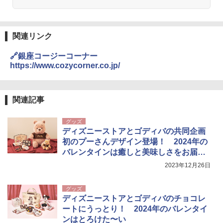
熊撃退スプレー 熊よけスプレー 熊スプレー
￥4,980
【日本企業販売】超強力クマ対策スプレー 30
0ml（連続噴射30秒）110ml（連続噴射15
秒）射程5～10m 安全ロック搭載 携帯収納袋
関連リンク
ENDLESS BASE 《めざましテレビで紹介》
付き ヒグマ・イノシシ対策 自治体・教育機
テント ワンタッチ RENEW 幅200 2-3人用 43
関の購入実績 登山・キャンプ・アウトドア・
🔗銀座コージーコーナー
500002(88859)
防災用品 長期保存可能 緊急時用 日本国内発
https://www.cozycorner.co.jp/
送
￥5,499
￥3,680
関連記事
[キャンパーズコレクション 山善] 傘みたいに
広げるだけ パッとサッとテント ブラックコ
DEWEL パラソル 大型 ビーチ アウトドアパ
グッズ
ーティング フルクローズ メッシュ 3-4人用
ラソル ガーデン サイトシート付 折りたたみ
ディズニーストアとゴディバの共同企画
簡単設置 ポップアップテント エクルベージ
防水 UVカット 4段階高さ調整 軽量 収納袋付
ュ(BC仕様) PATC-150B(EB)
き
初のプーさんデザイン登場！ 2024年の
バレンタインは癒しと美味しさをお届
￥8,991
￥6,459
け！
2023年12月26日
Coleman(コールマン) ツーリングドーム/LD
ポインターライト 強力 小型 緑色/赤色/青紫色
グッズ
X 2人用 3人用 キャンプ アウトドア フェス
USB充電式 高精度 超長距離照射 長時間使用
ディズニーストアとゴディバのチョコレ
収納 コンパクト 簡単設営 カンガルーテント
可能 安全ロック付き 高安全性 金属製耐久 コ
ートにうっとり！ 2024年のバレンタイ
ソロキャンプ ソロテント
ンパクト多機能設計 持ち運び便利 アウトド
ンはとろけた〜い
ア/オフィス/教育現場/展示会用 緑