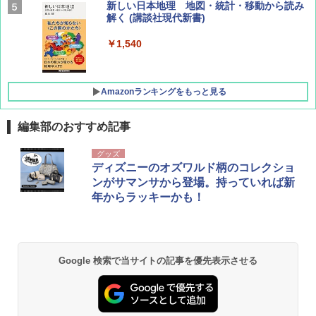
BE-PAL(ビ-パル) 2026年 9 月号【特別付録:
新しい日本地理 地図・統計・移動から読み
SOTO ミニマル"旅"財布 ランダム2種】
解く (講談社現代新書)
￥1,500
￥1,540
Amazonランキングをもっと見る
編集部のおすすめ記事
[キャンパーズコレクション 山善] ポップアッ
BUNDOK(バンドック)ソロ ドーム 1 EX BDK
グッズ
プテント 傘みたいに広げて畳める パッとサ
-08EX カーキ ソロキャンプ ポリエステル フ
ディズニーのオズワルド柄のコレクショ
ッとサンシェード キューブ フルクローズ メ
レーム テント
ンがサマンサから登場。持っていれば新
ッシュ 簡単設置 ワンタッチテント キャンプ
年からラッキーかも！
&ハイキング カーキ PATC-150(KH)
￥14,800
￥6,832
GRANDOOR ステンレス保冷剤 2個セット 2
026リニューアル 急速冷凍 空間倍増 衛生的
Google 検索で当サイトの記事を優先表示させる
PYKES PEAK (パイクスピーク) 着替えテン
コンパクト 保冷力長持ち
ト プライバシー テント 【中が透けない】 1
人用 折りたたみ 防災グッズ 災害用トイレ ビ
￥2,980
ーチ ピクニック ポップアップテント 携帯 簡
易 トイレテント (ブラック)