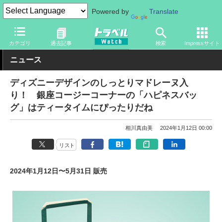
Powered by
Translate
トラベル Watch
旅の情報
観光地
ディズニーリゾート
カテゴリ
過去記事
検索
Impressサイト
ニュース
ディズニーデザインのしっとりマドレーヌ入
り！ 銀座コージーコーナーの「ハピネスバッ
グ」はティータイムにぴったりだね
相川真由美
2024年1月12日 00:00
リスト
2024年1月12日〜5月31日 販売