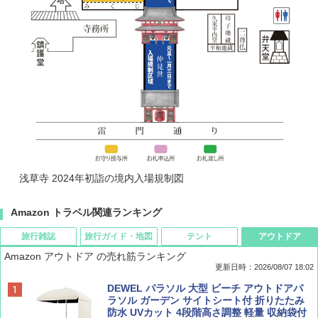
浅草寺 2024年初詣の境内入場規制図
Amazon トラベル関連ランキング
旅行雑誌
旅行ガイド・地図
テント
アウトドア
Amazon アウトドア の売れ筋ランキング
更新日時：2026/08/07 18:02
ディズニーファン ２０２６年 ９月号 [雑
僕が見た未来【完全版】
[キャンパーズコレクション 山善] ポップアッ
DEWEL パラソル 大型 ビーチ アウトドアパ
誌] (ＤＩＳＮＥＹ ＦＡＮ)
プテント 傘みたいに広げて畳める パッとサ
ラソル ガーデン サイトシート付 折りたたみ
ッとサンシェード キューブ フルクローズ メ
防水 UVカット 4段階高さ調整 軽量 収納袋付
￥0