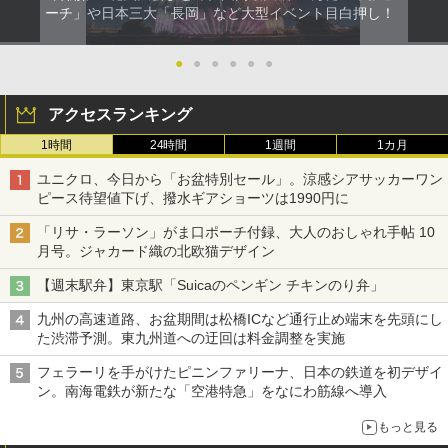
ーチ」や日本三大「長岡」など大型イベント目白押し！
●
●
●
●
●
●
アクセスランキング
1時間
24時間
1週間
1カ月
ユニクロ、今日から「お盆特別セール」。涼感シアサッカーワン
ピース待望値下げ、撥水ギアショーツは1990円に
「リサ・ラーソン」がま口ポーチ付録、大人のおしゃれ手帖 10
月号。ジャカード織の北欧猫デザイン
【週末駅弁】東京駅「Suicaのペンギン チキンのり弁」
九州の高速道路、お盆期間は松橋ICなど通行止め端末を先頭にし
た渋滞予測。東九州道への迂回は料金調整を実施
フェラーリを手がけたピニンファリーナ、日本の鉄道を初デザイ
ン。南海電鉄が新たな「空港特急」をなにわ筋線へ導入
もっと見る