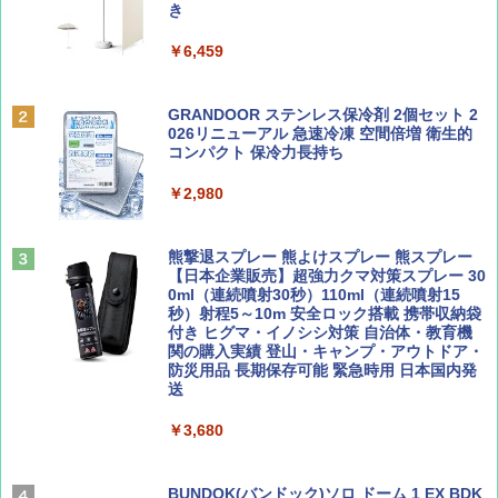
ッシュ 簡単設置 ワンタッチテント キャンプ
き
￥713
&ハイキング カーキ PATC-150(KH)
￥6,459
￥6,831
BE-PAL(ビ-パル) 2026年 9 月号【特別付録:
D40 地球の歩き方 チェンマイ タイ北部の魅
SOTO ミニマル"旅"財布 ランダム2種】
力的な町 2026～2027 地球の歩き方D アジア
GRANDOOR ステンレス保冷剤 2個セット 2
PYKES PEAK (パイクスピーク) 着替えテン
026リニューアル 急速冷凍 空間倍増 衛生的
ト プライバシー テント 【中が透けない】 1
コンパクト 保冷力長持ち
￥1,500
￥2,079
人用 折りたたみ 防災グッズ 災害用トイレ ビ
ーチ ピクニック ポップアップテント 携帯 簡
￥2,980
易 トイレテント (グレー)
山と溪谷 2026年8月号「南アルプス大全」
A09 地球の歩き方 イタリア 2026～2027 地
￥4,980
球の歩き方A ヨーロッパ
熊撃退スプレー 熊よけスプレー 熊スプレー
￥1,540
【日本企業販売】超強力クマ対策スプレー 30
￥2,479
0ml（連続噴射30秒）110ml（連続噴射15
ENDLESS BASE 《めざましテレビで紹介》
秒）射程5～10m 安全ロック搭載 携帯収納袋
テント ワンタッチ RENEW 幅200 2-3人用 43
付き ヒグマ・イノシシ対策 自治体・教育機
500002(88859)
関の購入実績 登山・キャンプ・アウトドア・
防災用品 長期保存可能 緊急時用 日本国内発
Coyote No.89 特集 星野道夫 夢見る旅
地球の歩き方 スター・ウォーズ
送
￥5,999
￥1,540
￥2,695
￥3,680
[キャンパーズコレクション 山善] 傘みたいに
広げるだけ パッとサッとテント ブラックコ
ーティング フルクローズ メッシュ 3-4人用
BUNDOK(バンドック)ソロ ドーム 1 EX BDK