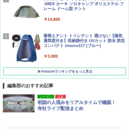
簡単設置 ポップアップテント エクルベージ
-08EX カーキ ソロキャンプ ポリエステル フ
AIRLINE（エアライン）2026年9月号【特
A26 地球の歩き方 チェコ ポーランド スロヴ
ュ(BC仕様) PATC-150B(EB)
レーム ドーム型 テント
集】ボーイング110周年を祝して！
ァキア 2026～2027 地球の歩き方A ヨーロッ
パ
￥9,990
￥14,800
￥1,760
￥2,277
[キャンパーズコレクション 山善] 傘みたいに
着替えテント トイレテント 透けない【換気
広げるだけ パッとサッとテント キューブワ
通気窓付き】収納袋付き UVカット 防水 防災
イド ブラックコーティング フルクローズ メ
コンパクト iimono117 (ブルー)
ッシュ 4人用 簡単設置 ポップアップテント P
ATCW-150B エクルベージュ
￥3,080
￥-
Amazonランキングをもっと見る
編集部のおすすめ記事
シーズン
話題
初詣の人混みをリアルタイムで確認！
寺社ライブ配信まとめ