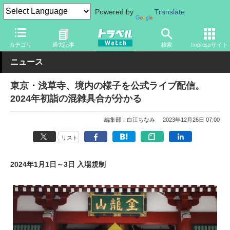
Powered by
Translate
トラベル Watch
地域
国内旅行
東京
カテゴリ
過去記事
検索
Impressサイト
ニュース
東京・浅草寺、境内の様子を公式ライブ配信。
2024年初詣の混雑具合が分かる
編集部：白江ちなみ
2023年12月26日 07:00
リスト
2024年1月1日～3日 入場規制