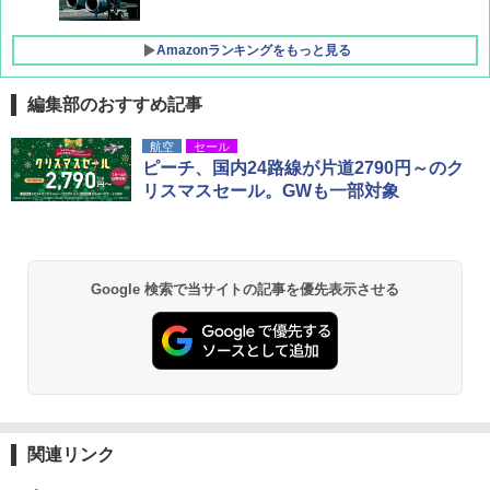
Amazonランキングをもっと見る
編集部のおすすめ記事
D40 地球の歩き方 チェンマイ タイ北部の魅
[キャンパーズコレクション 山善] ポップアッ
DEWEL パラソル 大型 ビーチ アウトドアパ
航空
セール
力的な町 2026～2027 地球の歩き方D アジア
プテント 傘みたいに広げて畳める パッとサ
ラソル ガーデン サイトシート付 折りたたみ
ピーチ、国内24路線が片道2790円～のク
ッとサンシェード キューブ フルクローズ メ
防水 UVカット 4段階高さ調整 軽量 収納袋付
リスマスセール。GWも一部対象
ッシュ 簡単設置 ワンタッチテント キャンプ
き
￥2,079
&ハイキング カーキ PATC-150(KH)
￥6,459
￥6,830
地球の歩き方 スター・ウォーズ
Google 検索で当サイトの記事を優先表示させる
熊撃退スプレー 熊よけスプレー 熊スプレー
PYKES PEAK (パイクスピーク) 着替えテン
【日本企業販売】超強力クマ対策スプレー 30
￥2,695
ト プライバシー テント 【中が透けない】 1
0ml（連続噴射30秒）110ml（連続噴射15
人用 折りたたみ 防災グッズ 災害用トイレ ビ
秒）射程5～10m 安全ロック搭載 携帯収納袋
ーチ ピクニック ポップアップテント 携帯 簡
付き ヒグマ・イノシシ対策 自治体・教育機
易 トイレテント (ブラック)
関の購入実績 登山・キャンプ・アウトドア・
防災用品 長期保存可能 緊急時用 日本国内発
A09 地球の歩き方 イタリア 2026～2027 地
送
￥4,980
球の歩き方A ヨーロッパ
関連リンク
￥3,680
￥2,479