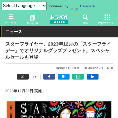
Powered by
Translate
トラベル Watch
旅の方法
空旅
飛行機
カテゴリ
過去記事
検索
Impressサイト
ニュース
スターフライヤー、2023年12月の「スターフライ
デー」でオリジナルグッズプレゼント。スペシャ
ルセールも登場
編集部：町田莞太
2023年12月21日 06:00
リスト
2023年12月22日 実施