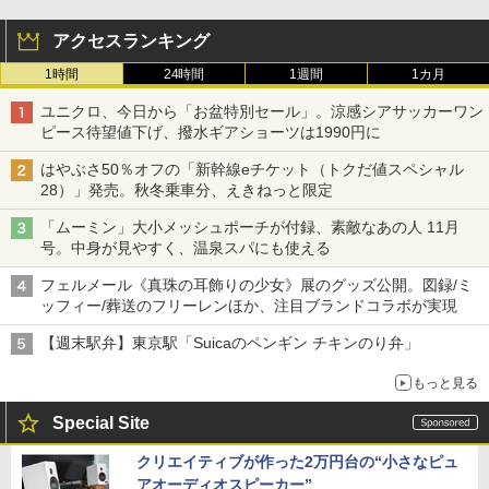
アクセスランキング
1時間
24時間
1週間
1カ月
ユニクロ、今日から「お盆特別セール」。涼感シアサッカーワン
ピース待望値下げ、撥水ギアショーツは1990円に
はやぶさ50％オフの「新幹線eチケット（トクだ値スペシャル
28）」発売。秋冬乗車分、えきねっと限定
「ムーミン」大小メッシュポーチが付録、素敵なあの人 11月
号。中身が見やすく、温泉スパにも使える
フェルメール《真珠の耳飾りの少女》展のグッズ公開。図録/ミ
ッフィー/葬送のフリーレンほか、注目ブランドコラボが実現
【週末駅弁】東京駅「Suicaのペンギン チキンのり弁」
もっと見る
Special Site
クリエイティブが作った2万円台の“小さなピュ
アオーディオスピーカー”