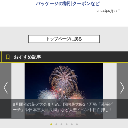
パッケージの割引クーポンなど
2024年6月27日
トップページに戻る
おすすめ記事
8月開催の花火大会まとめ。国内最大級2.4万発「幕張ビ
ーチ」や日本三大「長岡」など大型イベント目白押し！
●
●
●
●
●
●