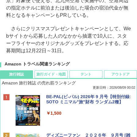
京」対象便で使える、北九州空港で実施中の、空港周辺
の指定ホテルに前泊または後泊した場合の宿泊代金が無
料となるキャンペーンもPRしている。
さらにクリスマスプレゼントキャンペーンとして、We
bサイトから応募した人のなかから抽選で10人に、スタ
ーフライヤーのオリジナルグッズをプレゼントする。応
募期間は12月22日～31日。
Amazon トラベル関連ランキング
旅行雑誌
旅行ガイド・地図
テント
アウトドア
Amazon 旅行雑誌 の売れ筋ランキング
更新日時：2026/08/09 00:02
BE-PAL(ビ-パル) 2026年 9 月号【特別付録:
SOTO ミニマル"旅"財布 ランダム2種】
￥1,500
ディズニーファン ２０２６年 ９月号 [雑