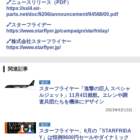
ENDLESS BASE 《めざましテレビで紹介》
🔗ニュースリリース（PDF）
テント ワンタッチ RENEW 幅200 2-3人用 43
https://ssl4.eir-
500002(89232)
GRANDOOR ステンレス保冷剤 2個セット 2
parts.net/doc/9206/announcement/94568/00.pdf
026リニューアル 急速冷凍 空間倍増 衛生的
A26 地球の歩き方 チェコ ポーランド スロヴ
コンパクト 保冷力長持ち
ァキア 2026～2027 地球の歩き方A ヨーロッ
￥5,999
🔗スターフライデー
パ
https://www.starflyer.jp/campaign/starfriday/
￥2,980
￥2,277
[キャンパーズコレクション 山善] 傘みたいに
🔗株式会社スターフライヤー
広げるだけ パッとサッとテント ブラックコ
https://www.starflyer.jp/
ーティング フルクローズ メッシュ 3-4人用
ポインターライト 強力 小型 緑色/赤色/青紫色
簡単設置 ポップアップテント エクルベージ
USB充電式 高精度 超長距離照射 長時間使用
新しい日本地理 地図・統計・移動から読み
ュ(BC仕様) PATC-150B(EB)
可能 安全ロック付き 高安全性 金属製耐久 コ
解く (講談社現代新書)
ンパクト多機能設計 持ち運び便利 アウトド
関連記事
ア/オフィス/教育現場/展示会用 緑
￥9,990
￥1,540
航空
￥1,180
スターフライヤー「進撃の巨人 スペシャ
[キャンパーズコレクション 山善] 傘みたいに
ルジェット」11月4日就航。エレンや調
広げるだけ パッとサッとテント キューブワ
査兵団たちを機体にデザイン
イド ブラックコーティング フルクローズ メ
電動エアーポンプ SUP用 20PSI 電動ポンプ
ッシュ 4人用 簡単設置 ポップアップテント P
ゴムボート 空気入れ 空気抜き 自動停止 過熱
2023年9月13日
ATCW-150B エクルベージュ
保護 日光可読lcd 7種類ノズル付き
￥-
￥7,884
航空
スターフライヤー、6月の「STARFRIDA
Y」は恒例9600円セールやダイナミック