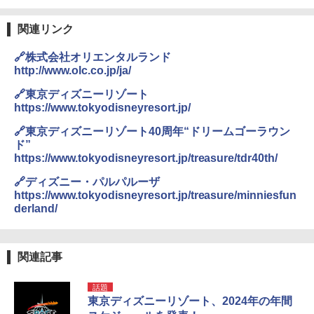
￥3,680
関連リンク
🔗株式会社オリエンタルランド
GRANDOOR ステンレス保冷剤 2個セット 2
http://www.olc.co.jp/ja/
026リニューアル 急速冷凍 空間倍増 衛生的
コンパクト 保冷力長持ち
🔗東京ディズニーリゾート
https://www.tokyodisneyresort.jp/
￥2,980
🔗東京ディズニーリゾート40周年“ドリームゴーラウン
ド”
ポインターライト 強力 小型 緑色/赤色/青紫色
https://www.tokyodisneyresort.jp/treasure/tdr40th/
USB充電式 高精度 超長距離照射 長時間使用
可能 安全ロック付き 高安全性 金属製耐久 コ
🔗ディズニー・パルパルーザ
ンパクト多機能設計 持ち運び便利 アウトド
https://www.tokyodisneyresort.jp/treasure/minniesfun
ア/オフィス/教育現場/展示会用 緑
derland/
￥1,180
関連記事
電動エアーポンプ SUP用 20PSI 電動ポンプ
ゴムボート 空気入れ 空気抜き 自動停止 過熱
話題
保護 日光可読lcd 7種類ノズル付き
東京ディズニーリゾート、2024年の年間