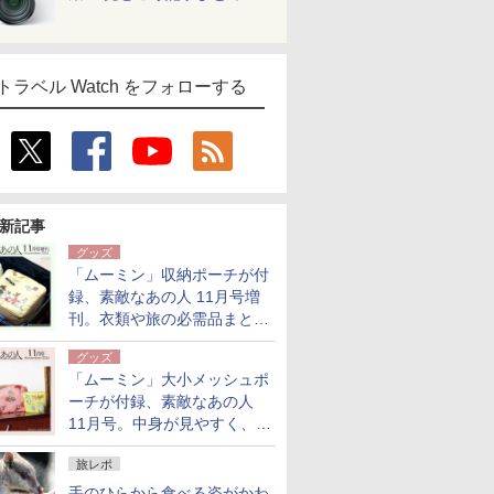
トラベル Watch をフォローする
新記事
グッズ
「ムーミン」収納ポーチが付
録、素敵なあの人 11月号増
刊。衣類や旅の必需品まとま
る大小2個セット
グッズ
「ムーミン」大小メッシュポ
ーチが付録、素敵なあの人
11月号。中身が見やすく、温
泉スパにも使える
旅レポ
手のひらから食べる姿がかわ