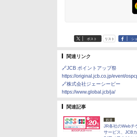
ポスト
リスト
シ
関連リンク
🔗JCB ポイントアップ祭
https://original.jcb.co.jp/event/osp
🔗株式会社ジェーシービー
https://www.global.jcb/ja/
関連記事
鉄道
JR各社のWebチ
サービス、JCB