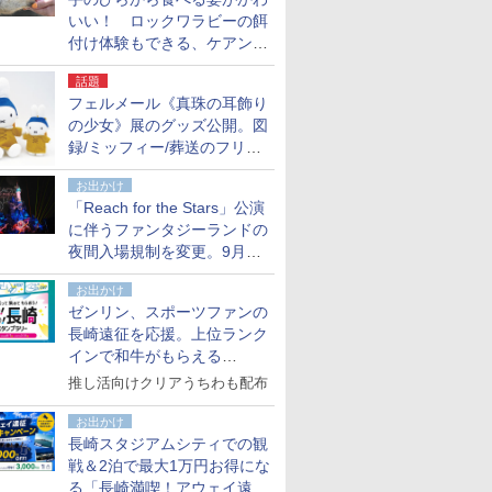
いい！ ロックワラビーの餌
付け体験もできる、ケアンズ
でアサートン高原の日本語ガ
話題
イド付きツアーに参加してみ
フェルメール《真珠の耳飾り
た
の少女》展のグッズ公開。図
録/ミッフィー/葬送のフリー
レンほか、注目ブランドコラ
お出かけ
ボが実現
「Reach for the Stars」公演
に伴うファンタジーランドの
夜間入場規制を変更。9月か
ら18時50分～20時ごろに
お出かけ
ゼンリン、スポーツファンの
長崎遠征を応援。上位ランク
インで和牛がもらえる
「GO！GO！長崎スタンプラ
推し活向けクリアうちわも配布
リー」
お出かけ
長崎スタジアムシティでの観
戦＆2泊で最大1万円お得にな
る「長崎満喫！アウェイ遠征