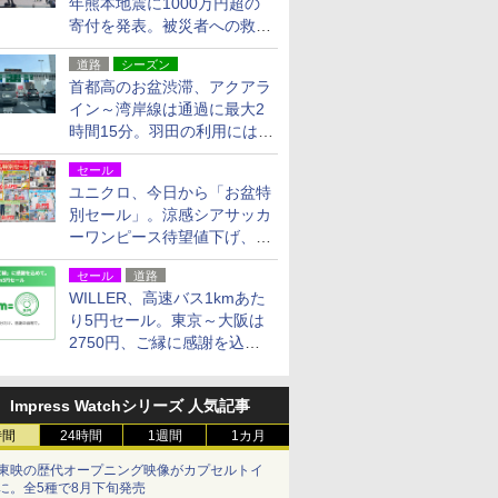
年熊本地震に1000万円超の
寄付を発表。被災者への救援
活動・復旧支援
道路
シーズン
首都高のお盆渋滞、アクアラ
イン～湾岸線は通過に最大2
時間15分。羽田の利用には
「空港西出口」の利用検討を
セール
ユニクロ、今日から「お盆特
別セール」。涼感シアサッカ
ーワンピース待望値下げ、撥
水ギアショーツは1990円に
セール
道路
WILLER、高速バス1kmあた
り5円セール。東京～大阪は
2750円、ご縁に感謝を込め
た20周年記念キャンペーン
Impress Watchシリーズ 人気記事
時間
24時間
1週間
1カ月
東映の歴代オープニング映像がカプセルトイ
に。全5種で8月下旬発売