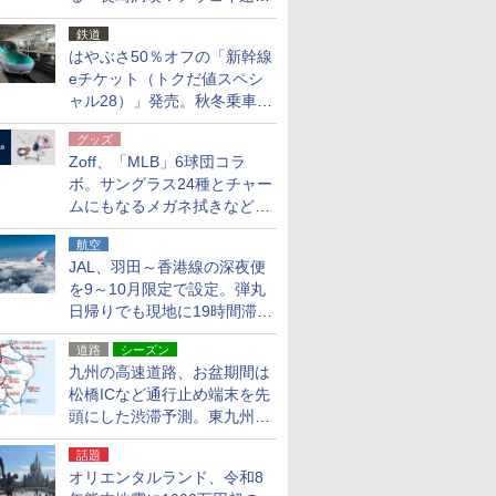
応援キャンペーン」
鉄道
はやぶさ50％オフの「新幹線
eチケット（トクだ値スペシ
ャル28）」発売。秋冬乗車
分、えきねっと限定
グッズ
Zoff、「MLB」6球団コラ
ボ。サングラス24種とチャー
ムにもなるメガネ拭きなど雑
貨24種
航空
JAL、羽田～香港線の深夜便
を9～10月限定で設定。弾丸
日帰りでも現地に19時間滞在
できる
道路
シーズン
九州の高速道路、お盆期間は
松橋ICなど通行止め端末を先
頭にした渋滞予測。東九州道
への迂回は料金調整を実施
話題
オリエンタルランド、令和8