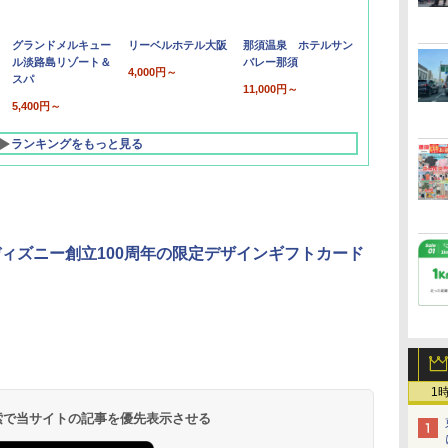
グランドメルキュー
リーベルホテル大阪
那須温泉 ホテルサン
ル淡路島リゾート＆
バレー那須
4,000円～
スパ
11,000円～
5,400円～
ランキングをもっと見る
ディズニー創立100周年の限定デザインギフトカード
北陸 福井 あわら
品川プリンスホテ
舞浜ビューホテル
箱根湯本温泉 ホテ
ホテルトラスティ東
オリエンタルホテル
下呂温泉 水明館
住友不動産ホテル ヴ
東京ベイ舞浜ホテル
温泉 清風荘（北陸
ル イーストタワー
ｂｙ ＨＵＬＩＣ
ル おかだ
京ベイサイド
東京ベイ
ィラフォンテーヌグラ
ファーストリゾート
8,250円～
最大級の庭園露天風
（旧：東京ベイ舞浜
ンド東京有明
1
9,958円～
11,200円～
5,450円～
5,200円～
4,290円～
呂の宿 清風荘）
ホテル）
19,541円～
5,758円～
6,070円～
 検索で当サイトの記事を優先表示させる