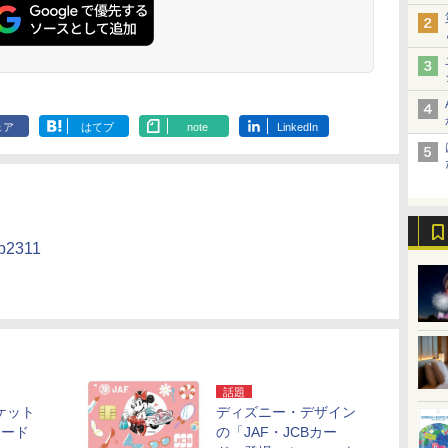
ェア
はてブ
note
LinkedIn
cp2311
話題
ケット
ディズニー・デザイン
カード
の「JAF・JCBカー