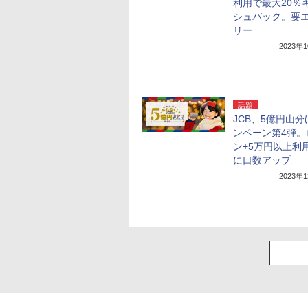
利用で最大20％
シュバック。要
リー
2023年
話題
JCB、5億円山
ンペーン第4弾。
ン+5万円以上利
に口数アップ
2023年