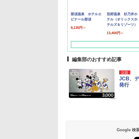
那須温泉 ホテルエ
別府温泉 杉乃井ホ
ピナール那須
テル（オリックスホ
テルズ＆リゾーツ）
9,135円～
13,400円～
編集部のおすすめ記事
話題
JCB、
発行
草津温泉 ホテル櫻
品川プリンスホテル
グランドニッコー東
海のサウナ＆スパ
東京ドームホテル
シェラトン・グラン
井
京ベイ 舞浜
オールインクルーシ
デ・トーキョーベ
7,037円～
7,980円～
ブ 島原温泉ホテル
イ・ホテル
14,300円～
6,800円～
南風楼
10,450円～
7,950円～
Google