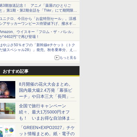
第3期放送記念！ アニメ「薬屋のひとりご
と」第1期・第2期全話を「TVer」にて期間限定
で順次無料配信開始
ユニクロ、今日から「お盆特別セール」。涼感
シアサッカーワンピース待望値下げ、撥水ギア
ショーツは1990円に
Amazon、ウイスキー「フロム・ザ・バレル」
が“4402円”で再び登場！
はやぶさ50％オフの「新幹線eチケット（トク
だ値スペシャル28）」発売。秋冬乗車分、えき
ねっと限定
もっと見る
おすすめ記事
8月開催の花火大会まとめ。
国内最大級2.4万発「幕張ビ
ーチ」や日本三大「長岡」な
ど大型イベント目白押し！
全国で旅行キャンペーン
続々、最大1万5000円オフ
も！ いまお得な自治体まと
め
「GREEN×EXPO2027」チケ
ット情報まとめ。紙・電子の