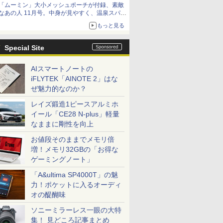
「ムーミン」大小メッシュポーチが付録、素敵
なあの人 11月号。中身が見やすく、温泉スパに
も使える
もっと見る
Special Site
AIスマートノートの
iFLYTEK「AINOTE 2」はな
ぜ魅力的なのか？
レイズ鍛造1ピースアルミホ
イール「CE28 N-plus」軽量
なままに剛性を向上
お値段そのままでメモリ倍
増！メモリ32GBの「お得な
ゲーミングノート」
「A&ultima SP4000T」の魅
力！ポケットに入るオーディ
オの醍醐味
ソニーミラーレス一眼の大特
集！ 見どころ記事まとめ