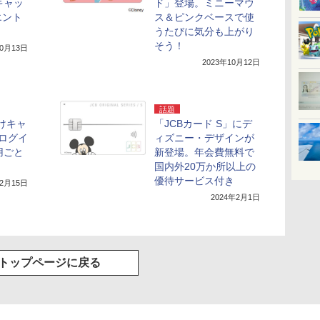
キャッ
ド」登場。ミニーマウ
エント
ス＆ピンクベースで使
うたびに気分も上がり
そう！
10月13日
2023年10月12日
話題
分けキャ
「JCBカード S」にデ
ログイ
ィズニー・デザインが
用ごと
新登場。年会費無料で
国内外20万か所以上の
優待サービス付き
12月15日
2024年2月1日
トップページに戻る