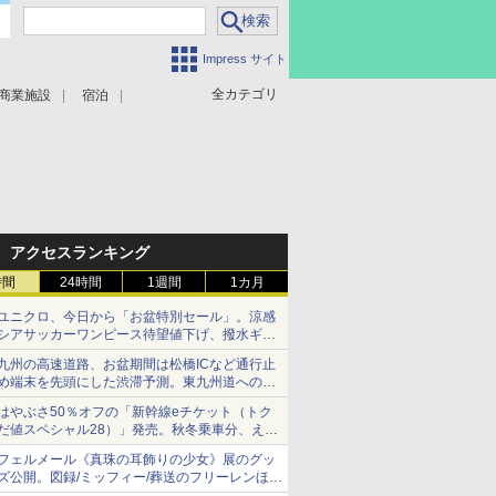
Impress サイト
全カテゴリ
商業施設
宿泊
アクセスランキング
時間
24時間
1週間
1カ月
ユニクロ、今日から「お盆特別セール」。涼感
シアサッカーワンピース待望値下げ、撥水ギア
ショーツは1990円に
九州の高速道路、お盆期間は松橋ICなど通行止
め端末を先頭にした渋滞予測。東九州道への迂
回は料金調整を実施
はやぶさ50％オフの「新幹線eチケット（トク
だ値スペシャル28）」発売。秋冬乗車分、えき
ねっと限定
フェルメール《真珠の耳飾りの少女》展のグッ
ズ公開。図録/ミッフィー/葬送のフリーレンほ
か、注目ブランドコラボが実現