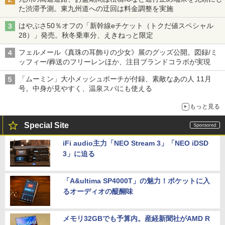
た渋滞予測。東九州道への迂回は料金調整を実施
はやぶさ50％オフの「新幹線eチケット（トクだ値スペシャル
28）」発売。秋冬乗車分、えきねっと限定
フェルメール《真珠の耳飾りの少女》展のグッズ公開。図録/ミ
ッフィー/葬送のフリーレンほか、注目ブランドコラボが実現
「ムーミン」大小メッシュポーチが付録、素敵なあの人 11月
号。中身が見やすく、温泉スパにも使える
もっと見る
Special Site
iFi audio主力「NEO Stream 3」「NEO iDSD
3」に迫る
「A&ultima SP4000T」の魅力！ポケットに入
るオーディオの醍醐味
メモリ32GBでも予算内。産経新聞社がAMD R