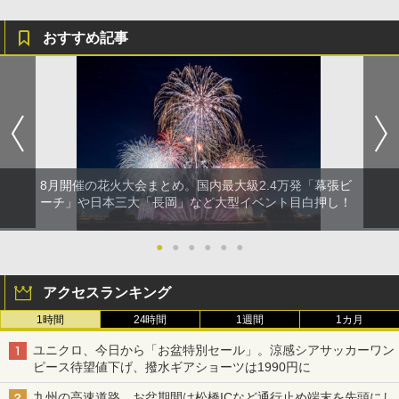
おすすめ記事
8月開催の花火大会まとめ。国内最大級2.4万発「幕張ビ
ーチ」や日本三大「長岡」など大型イベント目白押し！
●
●
●
●
●
●
アクセスランキング
1時間
24時間
1週間
1カ月
ユニクロ、今日から「お盆特別セール」。涼感シアサッカーワン
ピース待望値下げ、撥水ギアショーツは1990円に
九州の高速道路、お盆期間は松橋ICなど通行止め端末を先頭にし