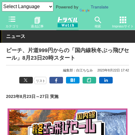
Powered by
Translate
トラベル Watch
企業・政府・官庁
国内エアライン
ピーチ
カテゴリ
過去記事
検索
Impressサイト
ニュース
ピーチ、片道999円からの「国内線秋冬ぶっ飛びセ
ール」8月23日20時スタート
編集部：白江ちなみ
2023年8月22日 17:42
リスト
2023年8月23日～27日 実施