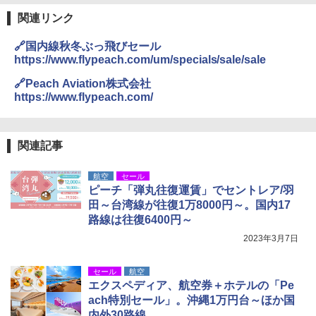
【日本企業販売】超強力クマ対策スプレー 30
￥2,479
0ml（連続噴射30秒）110ml（連続噴射15
関連リンク
ENDLESS BASE 《めざましテレビで紹介》
秒）射程5～10m 安全ロック搭載 携帯収納袋
テント ワンタッチ RENEW 幅200 2-3人用 43
付き ヒグマ・イノシシ対策 自治体・教育機
🔗国内線秋冬ぶっ飛びセール
500002(89232)
関の購入実績 登山・キャンプ・アウトドア・
https://www.flypeach.com/um/specials/sale/sale
防災用品 長期保存可能 緊急時用 日本国内発
A26 地球の歩き方 チェコ ポーランド スロヴ
送
ァキア 2026～2027 地球の歩き方A ヨーロッ
￥5,999
🔗Peach Aviation株式会社
パ
https://www.flypeach.com/
￥3,680
￥2,277
[キャンパーズコレクション 山善] 傘みたいに
広げるだけ パッとサッとテント ブラックコ
ーティング フルクローズ メッシュ 3-4人用
ポインターライト 強力 小型 緑色/赤色/青紫色
関連記事
簡単設置 ポップアップテント エクルベージ
USB充電式 高精度 超長距離照射 長時間使用
新しい日本地理 地図・統計・移動から読み
ュ(BC仕様) PATC-150B(EB)
可能 安全ロック付き 高安全性 金属製耐久 コ
解く (講談社現代新書)
航空
セール
ンパクト多機能設計 持ち運び便利 アウトド
ピーチ「弾丸往復運賃」でセントレア/羽
ア/オフィス/教育現場/展示会用 緑
￥9,990
￥1,540
田～台湾線が往復1万8000円～。国内17
￥1,180
路線は往復6400円～
[キャンパーズコレクション 山善] 傘みたいに
2023年3月7日
広げるだけ パッとサッとテント キューブワ
イド ブラックコーティング フルクローズ メ
HYREKK 八角形タープ 防水タープ 3×4.5m
ッシュ 4人用 簡単設置 ポップアップテント P
ブラックラバーコーティング UPF50+ UVカ
セール
航空
ATCW-150B エクルベージュ
ット 5000mm耐水圧 210D生地 遮光
エクスペディア、航空券＋ホテルの「Pe
ach特別セール」。沖縄1万円台～ほか国
￥-
￥6,579
内外30路線