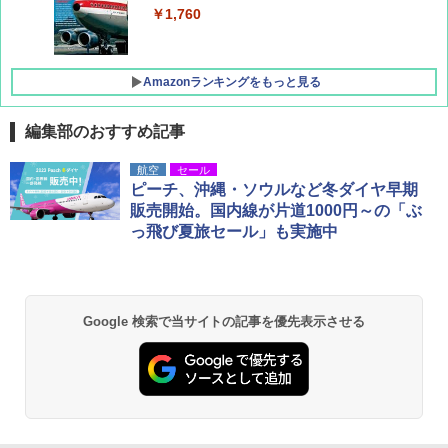
￥1,760
Amazonランキングをもっと見る
編集部のおすすめ記事
地球の歩き方 スター・ウォーズ
[キャンパーズコレクション 山善] ポップアッ
GRANDOOR ステンレス保冷剤 2個セット 2
航空
セール
プテント 傘みたいに広げて畳める パッとサ
026リニューアル 急速冷凍 空間倍増 衛生的
ピーチ、沖縄・ソウルなど冬ダイヤ早期
ッとサンシェード キューブ フルクローズ メ
コンパクト 保冷力長持ち
￥2,695
販売開始。国内線が片道1000円～の「ぶ
ッシュ 簡単設置 ワンタッチテント キャンプ
っ飛び夏旅セール」も実施中
&ハイキング カーキ PATC-150(KH)
￥2,980
￥6,830
D40 地球の歩き方 チェンマイ タイ北部の魅
DEWEL パラソル 大型 ビーチ アウトドアパ
力的な町 2026～2027 地球の歩き方D アジア
ラソル ガーデン サイトシート付 折りたたみ
Google 検索で当サイトの記事を優先表示させる
PYKES PEAK (パイクスピーク) 着替えテン
防水 UVカット 4段階高さ調整 軽量 収納袋付
ト プライバシー テント 【中が透けない】 1
き
￥2,079
人用 折りたたみ 防災グッズ 災害用トイレ ビ
ーチ ピクニック ポップアップテント 携帯 簡
￥6,459
易 トイレテント (ブラック)
A09 地球の歩き方 イタリア 2026～2027 地
￥4,980
球の歩き方A ヨーロッパ
熊撃退スプレー 熊よけスプレー 熊スプレー