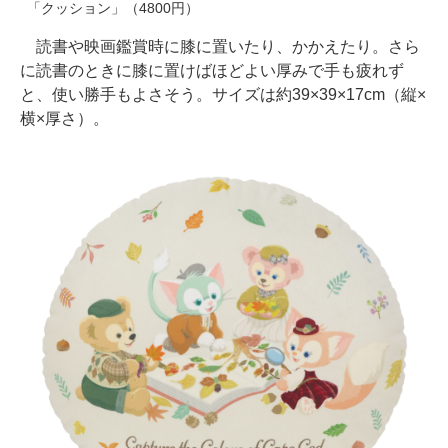
「クッション」（4800円）
読書や映画鑑賞時に膝に置いたり、かかえたり。さら
に読書のときに膝に置けばほどよい厚みで手も疲れず
と、使い勝手もよさそう。サイズは約39×39×17cm（縦×
横×厚さ）。