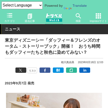
Powered by
Translate
トラベル Watch
旅の情報
観光地
ディズニーリゾート
カテゴリ
過去記事
検索
Impressサイト
ニュース
東京ディズニーシー「ダッフィー＆フレンズのオ
ータム・ストーリーブック」開催！ おうち時間
もダッフィーたちと秋色に染めてみない？
相川真由美
2023年8月18日 12:03
リスト
2023年9月7日 発売