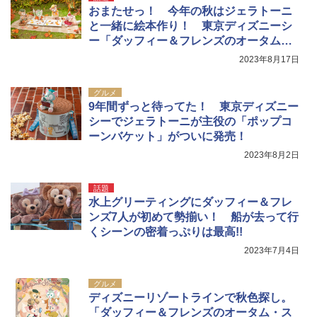
おまたせっ！ 今年の秋はジェラトーニ
と一緒に絵本作り！ 東京ディズニーシ
ー「ダッフィー＆フレンズのオータム・
ストーリーブック」詳細を発表
2023年8月17日
グルメ
9年間ずっと待ってた！ 東京ディズニー
シーでジェラトーニが主役の「ポップコ
ーンバケット」がついに発売！
2023年8月2日
話題
水上グリーティングにダッフィー＆フレ
ンズ7人が初めて勢揃い！ 船が去って行
くシーンの密着っぷりは最高!!
2023年7月4日
グルメ
ディズニーリゾートラインで秋色探し。
「ダッフィー＆フレンズのオータム・ス