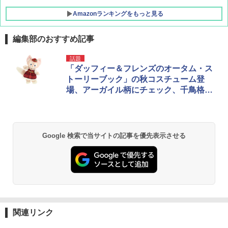
Amazonランキングをもっと見る
編集部のおすすめ記事
[キャンパーズコレクション 山善] ポップアッ
GRANDOOR ステンレス保冷剤 2個セット 2
話題
プテント 傘みたいに広げて畳める パッとサ
026リニューアル 急速冷凍 空間倍増 衛生的
「ダッフィー＆フレンズのオータム・ス
ッとサンシェード キューブ フルクローズ メ
コンパクト 保冷力長持ち
トーリーブック」の秋コスチューム登
ッシュ 簡単設置 ワンタッチテント キャンプ
場、アーガイル柄にチェック、千鳥格子
&ハイキング カーキ PATC-150(KH)
￥2,980
がかわい過ぎる！
￥6,830
BUNDOK(バンドック)ソロ ドーム 1 EX BDK
-08EX カーキ ソロキャンプ ポリエステル フ
Google 検索で当サイトの記事を優先表示させる
PYKES PEAK (パイクスピーク) 着替えテン
レーム ドーム型 テント
ト プライバシー テント 【中が透けない】 1
人用 折りたたみ 防災グッズ 災害用トイレ ビ
￥14,800
ーチ ピクニック ポップアップテント 携帯 簡
易 トイレテント (ブラック)
DEWEL パラソル 大型 ビーチ アウトドアパ
￥4,980
ラソル ガーデン サイトシート付 折りたたみ
防水 UVカット 4段階高さ調整 軽量 収納袋付
き
関連リンク
ENDLESS BASE 《めざましテレビで紹介》