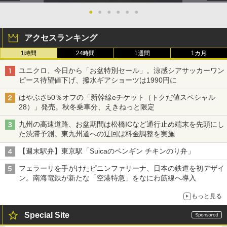
●
●
●
●
●
●
アクセスランキング
1時間
24時間
1週間
1カ月
ユニクロ、今日から「お盆特別セール」。涼感シアサッカーワン
ピース待望値下げ、撥水ギアショーツは1990円に
はやぶさ50％オフの「新幹線eチケット（トクだ値スペシャル
28）」発売。秋冬乗車分、えきねっと限定
九州の高速道路、お盆期間は松橋ICなど通行止め端末を先頭にし
た渋滞予測。東九州道への迂回は料金調整を実施
【週末駅弁】東京駅「Suicaのペンギン チキンのり弁」
フェラーリを手がけたピニンファリーナ、日本の鉄道を初デザイ
ン。南海電鉄が新たな「空港特急」をなにわ筋線へ導入
もっと見る
Special Site