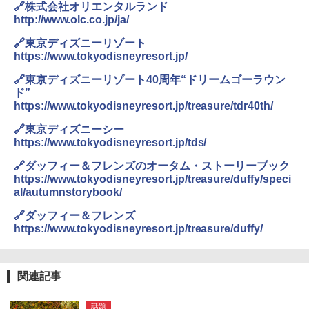
テント ワンタッチ RENEW 幅200 2-3人用 43
￥6,459
🔗株式会社オリエンタルランド
500002(88859)
http://www.olc.co.jp/ja/
￥5,999
熊撃退スプレー 熊よけスプレー 熊スプレー
🔗東京ディズニーリゾート
【日本企業販売】超強力クマ対策スプレー 30
https://www.tokyodisneyresort.jp/
0ml（連続噴射30秒）110ml（連続噴射15
[キャンパーズコレクション 山善] 傘みたいに
秒）射程5～10m 安全ロック搭載 携帯収納袋
🔗東京ディズニーリゾート40周年“ドリームゴーラウン
広げるだけ パッとサッとテント ブラックコ
付き ヒグマ・イノシシ対策 自治体・教育機
ド”
ーティング フルクローズ メッシュ 3-4人用
関の購入実績 登山・キャンプ・アウトドア・
https://www.tokyodisneyresort.jp/treasure/tdr40th/
簡単設置 ポップアップテント エクルベージ
防災用品 長期保存可能 緊急時用 日本国内発
ュ(BC仕様) PATC-150B(EB)
送
🔗東京ディズニーシー
https://www.tokyodisneyresort.jp/tds/
￥9,990
￥3,680
🔗ダッフィー＆フレンズのオータム・ストーリーブック
https://www.tokyodisneyresort.jp/treasure/duffy/speci
[キャンパーズコレクション 山善] 傘みたいに
着替えテント トイレテント 透けない【換気
al/autumnstorybook/
広げるだけ パッとサッとテント キューブワ
通気窓付き】収納袋付き UVカット 防水 防災
イド ブラックコーティング フルクローズ メ
コンパクト iimono117 (ブルー)
🔗ダッフィー＆フレンズ
ッシュ 4人用 簡単設置 ポップアップテント P
https://www.tokyodisneyresort.jp/treasure/duffy/
ATCW-150B エクルベージュ
￥3,080
￥-
関連記事
話題