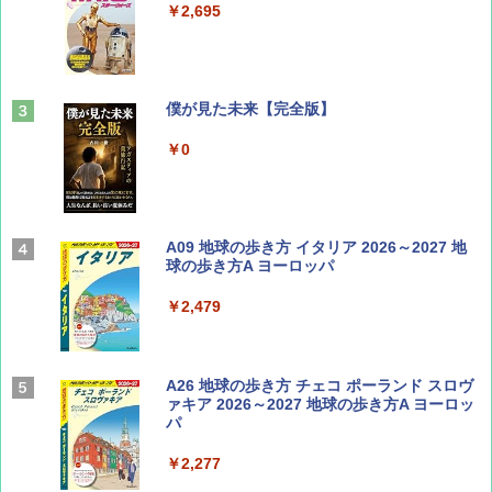
￥2,695
￥713
山と溪谷 2026年8月号「南アルプス大全」
僕が見た未来【完全版】
￥1,540
￥0
Coyote No.89 特集 星野道夫 夢見る旅
A09 地球の歩き方 イタリア 2026～2027 地
球の歩き方A ヨーロッパ
￥1,540
￥2,479
AIRLINE（エアライン）2026年9月号【特
A26 地球の歩き方 チェコ ポーランド スロヴ
集】ボーイング110周年を祝して！
ァキア 2026～2027 地球の歩き方A ヨーロッ
パ
￥1,760
￥2,277