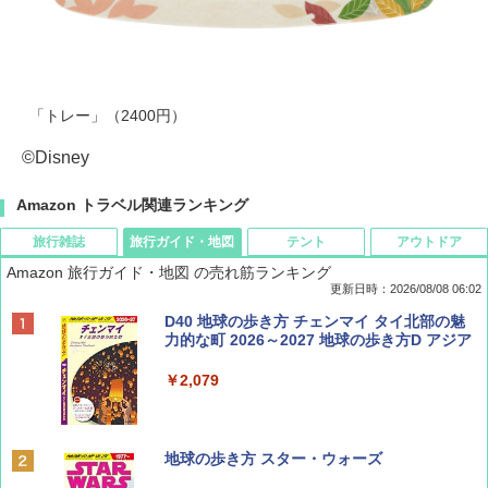
「トレー」（2400円）
©Disney
Amazon トラベル関連ランキング
旅行雑誌
旅行ガイド・地図
テント
アウトドア
Amazon 旅行ガイド・地図 の売れ筋ランキング
更新日時：2026/08/08 06:02
BE-PAL(ビ-パル) 2026年 9 月号【特別付録:
D40 地球の歩き方 チェンマイ タイ北部の魅
SOTO ミニマル"旅"財布 ランダム2種】
力的な町 2026～2027 地球の歩き方D アジア
￥1,500
￥2,079
ディズニーファン ２０２６年 ９月号 [雑
地球の歩き方 スター・ウォーズ
誌] (ＤＩＳＮＥＹ ＦＡＮ)