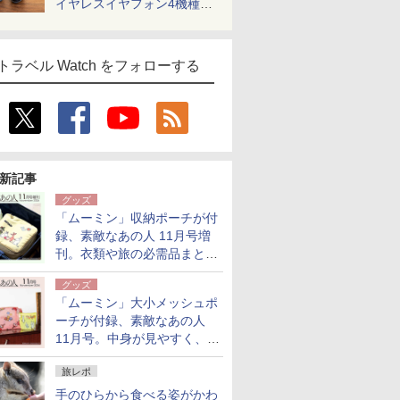
イヤレスイヤフォン4機種を
一気に聴く
トラベル Watch をフォローする
新記事
グッズ
「ムーミン」収納ポーチが付
録、素敵なあの人 11月号増
刊。衣類や旅の必需品まとま
る大小2個セット
グッズ
「ムーミン」大小メッシュポ
ーチが付録、素敵なあの人
11月号。中身が見やすく、温
泉スパにも使える
旅レポ
手のひらから食べる姿がかわ