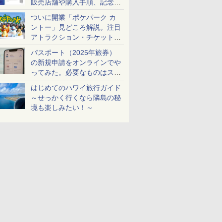
販売店舗や購入手順、記念チ
ケットも解説
ついに開業「ポケパーク カ
ントー」見どころ解説。注目
アトラクション・チケット手
配・来場前に必要な準備は？
パスポート（2025年旅券）
の新規申請をオンラインでや
ってみた。必要なものはスマ
ホとマイナカードのみ
はじめてのハワイ旅行ガイド
～せっかく行くなら隣島の秘
境も楽しみたい！～