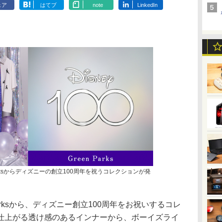
ェア
はてブ
note
LinkedIn
arksからディズニーの創立100周年を祝うコレクションが発
arksから、ディズニー創立100周年をお祝いするコレ
仕上がる透け感のあるインナーから、ボーイズライ