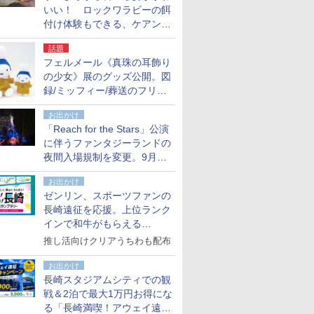
いい！ ロックワラビーの餌
付け体験もできる、ケアンズ
でアサートン高原の日本語ガ
話題
イド付きツアーに参加してみ
フェルメール《真珠の耳飾り
た
の少女》展のグッズ公開。図
録/ミッフィー/葬送のフリー
レンほか、注目ブランドコラ
お出かけ
ボが実現
「Reach for the Stars」公演
に伴うファンタジーランドの
夜間入場規制を変更。9月か
ら18時50分～20時ごろに
お出かけ
ゼンリン、スポーツファンの
長崎遠征を応援。上位ランク
インで和牛がもらえる
「GO！GO！長崎スタンプラ
推し活向けクリアうちわも配布
リー」
お出かけ
長崎スタジアムシティでの観
戦＆2泊で最大1万円お得にな
る「長崎満喫！アウェイ遠征