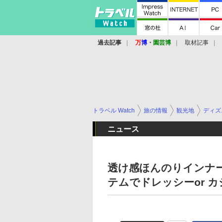
過去記事
万
博
・
園芸博
取材記事
トラベル Watch
旅の情報
観光地
ディズ
ニュース
透け感ほんのりインナー
テムでドレッシーor 