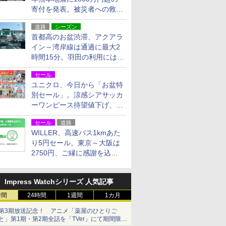
寄付を発表。被災者への救援
活動・復旧支援
道路
シーズン
首都高のお盆渋滞、アクアラ
イン～湾岸線は通過に最大2
時間15分。羽田の利用には
「空港西出口」の利用検討を
セール
ユニクロ、今日から「お盆特
別セール」。涼感シアサッカ
ーワンピース待望値下げ、撥
水ギアショーツは1990円に
セール
道路
WILLER、高速バス1kmあた
り5円セール。東京～大阪は
2750円、ご縁に感謝を込め
た20周年記念キャンペーン
Impress Watchシリーズ 人気記事
時間
24時間
1週間
1カ月
第3期放送記念！ アニメ「薬屋のひとりご
と」第1期・第2期全話を「TVer」にて期間限定