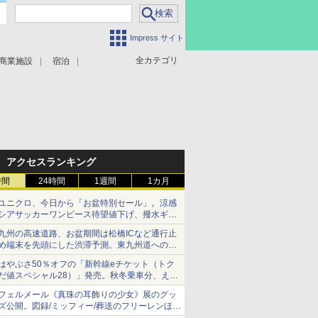
Impress サイト
全カテゴリ
商業施設
宿泊
アクセスランキング
時間
24時間
1週間
1カ月
ユニクロ、今日から「お盆特別セール」。涼感
シアサッカーワンピース待望値下げ、撥水ギア
ショーツは1990円に
九州の高速道路、お盆期間は松橋ICなど通行止
め端末を先頭にした渋滞予測。東九州道への迂
回は料金調整を実施
はやぶさ50％オフの「新幹線eチケット（トク
だ値スペシャル28）」発売。秋冬乗車分、えき
ねっと限定
フェルメール《真珠の耳飾りの少女》展のグッ
ズ公開。図録/ミッフィー/葬送のフリーレンほ
か、注目ブランドコラボが実現