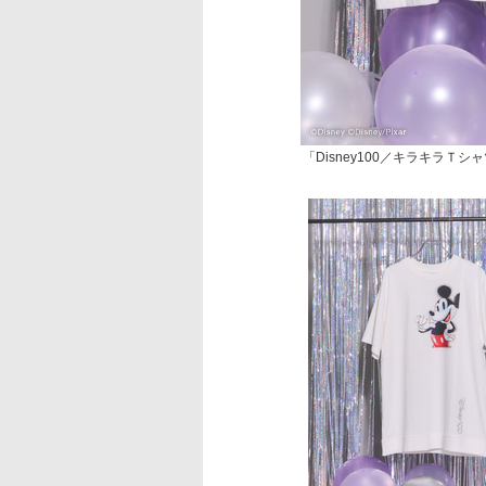
「Disney100／キラキラＴシ