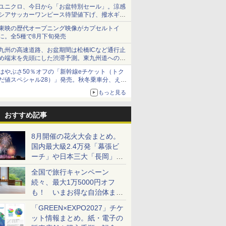
で順次無料配信開始
ユニクロ、今日から「お盆特別セール」。涼感
シアサッカーワンピース待望値下げ、撥水ギア
ショーツは1990円に
東映の歴代オープニング映像がカプセルトイ
に。全5種で8月下旬発売
九州の高速道路、お盆期間は松橋ICなど通行止
め端末を先頭にした渋滞予測。東九州道への迂
回は料金調整を実施
はやぶさ50％オフの「新幹線eチケット（トク
だ値スペシャル28）」発売。秋冬乗車分、えき
ねっと限定
もっと見る
おすすめ記事
8月開催の花火大会まとめ。
国内最大級2.4万発「幕張ビ
ーチ」や日本三大「長岡」な
ど大型イベント目白押し！
全国で旅行キャンペーン
続々、最大1万5000円オフ
も！ いまお得な自治体まと
め
「GREEN×EXPO2027」チケ
ット情報まとめ。紙・電子の