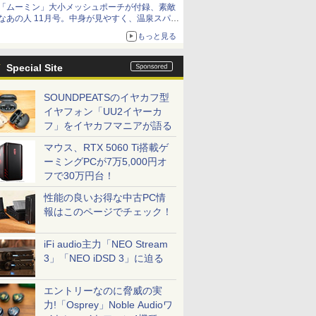
「ムーミン」大小メッシュポーチが付録、素敵
なあの人 11月号。中身が見やすく、温泉スパに
も使える
もっと見る
Special Site
SOUNDPEATSのイヤカフ型
イヤフォン「UU2イヤーカ
フ」をイヤカフマニアが語る
マウス、RTX 5060 Ti搭載ゲ
ーミングPCが7万5,000円オ
フで30万円台！
性能の良いお得な中古PC情
報はこのページでチェック！
iFi audio主力「NEO Stream
3」「NEO iDSD 3」に迫る
エントリーなのに脅威の実
力!「Osprey」Noble Audioワ