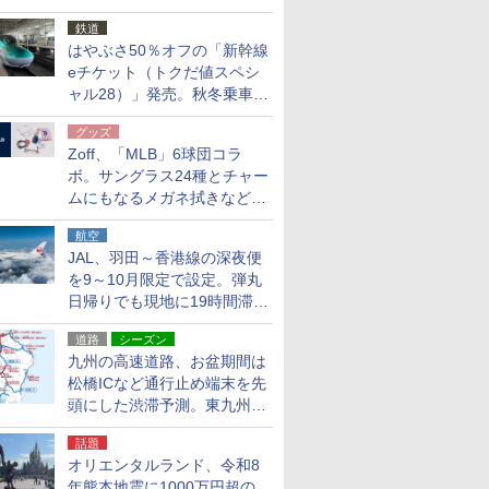
応援キャンペーン」
鉄道
はやぶさ50％オフの「新幹線
eチケット（トクだ値スペシ
ャル28）」発売。秋冬乗車
分、えきねっと限定
グッズ
Zoff、「MLB」6球団コラ
ボ。サングラス24種とチャー
ムにもなるメガネ拭きなど雑
貨24種
航空
JAL、羽田～香港線の深夜便
を9～10月限定で設定。弾丸
日帰りでも現地に19時間滞在
できる
道路
シーズン
九州の高速道路、お盆期間は
松橋ICなど通行止め端末を先
頭にした渋滞予測。東九州道
への迂回は料金調整を実施
話題
オリエンタルランド、令和8
年熊本地震に1000万円超の