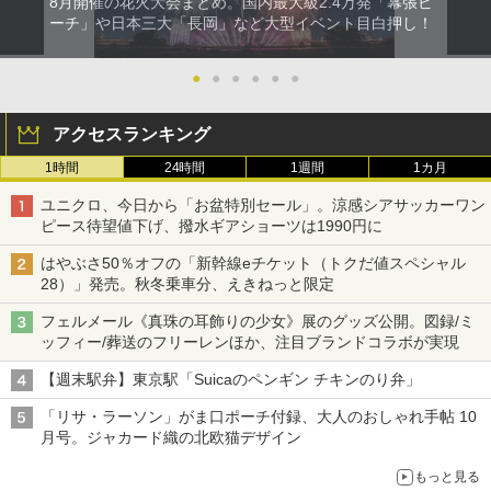
8月開催の花火大会まとめ。国内最大級2.4万発「幕張ビ
ーチ」や日本三大「長岡」など大型イベント目白押し！
●
●
●
●
●
●
アクセスランキング
1時間
24時間
1週間
1カ月
ユニクロ、今日から「お盆特別セール」。涼感シアサッカーワン
ピース待望値下げ、撥水ギアショーツは1990円に
はやぶさ50％オフの「新幹線eチケット（トクだ値スペシャル
28）」発売。秋冬乗車分、えきねっと限定
フェルメール《真珠の耳飾りの少女》展のグッズ公開。図録/ミ
ッフィー/葬送のフリーレンほか、注目ブランドコラボが実現
【週末駅弁】東京駅「Suicaのペンギン チキンのり弁」
「リサ・ラーソン」がま口ポーチ付録、大人のおしゃれ手帖 10
月号。ジャカード織の北欧猫デザイン
もっと見る