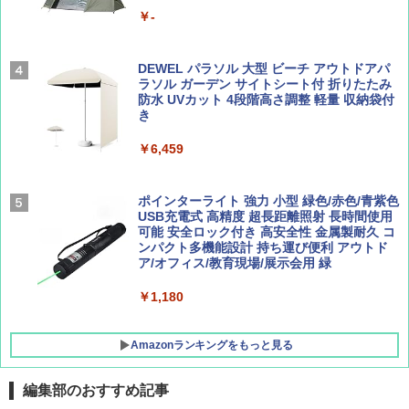
ァキア 2026～2027 地球の歩き方A ヨーロッ
￥5,999
パ
￥-
￥1,540
￥2,277
[キャンパーズコレクション 山善] 傘みたいに
広げるだけ パッとサッとテント ブラックコ
DEWEL パラソル 大型 ビーチ アウトドアパ
ーティング フルクローズ メッシュ 3-4人用
ラソル ガーデン サイトシート付 折りたたみ
簡単設置 ポップアップテント エクルベージ
防水 UVカット 4段階高さ調整 軽量 収納袋付
AIRLINE（エアライン）2026年9月号【特
新しい日本地理 地図・統計・移動から読み
ュ(BC仕様) PATC-150B(EB)
き
集】ボーイング110周年を祝して！
解く (講談社現代新書)
￥9,990
￥6,459
￥1,760
￥1,540
[キャンパーズコレクション 山善] 傘みたいに
ポインターライト 強力 小型 緑色/赤色/青紫色
広げるだけ パッとサッとテント キューブワ
USB充電式 高精度 超長距離照射 長時間使用
イド ブラックコーティング フルクローズ メ
可能 安全ロック付き 高安全性 金属製耐久 コ
ッシュ 4人用 簡単設置 ポップアップテント P
ンパクト多機能設計 持ち運び便利 アウトド
ATCW-150B エクルベージュ
ア/オフィス/教育現場/展示会用 緑
￥-
￥1,180
Amazonランキングをもっと見る
編集部のおすすめ記事