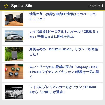
Special Site
性能の良いお得な中古PC情報はこのページで
チェック！
レイズ鍛造1ピースアルミホイール「CE28 N-p
lus」軽量なままに剛性を向上
鳥肌ものの「DENON HOME」サウンドを体感
した！
エントリーなのに脅威の実力!「Osprey」Nobl
e Audioワイヤレスイヤフォン4機種を一気に聴
く
レイズのプレミアムカー向けブランドHOMUR
Aから「2×9R」が登場！