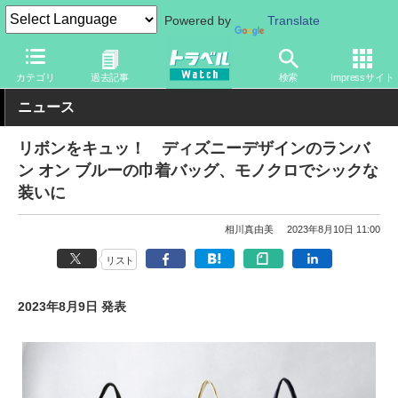
Powered by
Translate
トラベル Watch
旅の情報
観光地
ディズニーリゾート
カテゴリ
過去記事
検索
Impressサイト
ニュース
リボンをキュッ！ ディズニーデザインのランバ
ン オン ブルーの巾着バッグ、モノクロでシックな
装いに
相川真由美
2023年8月10日 11:00
リスト
2023年8月9日 発表