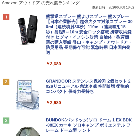
Amazon アウトドア の売れ筋ランキング
更新日時：2026/08/08 18:02
BE-PAL(ビ-パル) 2026年 9 月号【特別付録:
D40 地球の歩き方 チェンマイ タイ北部の魅
[キャンパーズコレクション 山善] ポップアッ
熊撃退スプレー 熊よけスプレー 熊スプレー
SOTO ミニマル"旅"財布 ランダム2種】
力的な町 2026～2027 地球の歩き方D アジア
プテント 傘みたいに広げて畳める パッとサ
【日本企業販売】超強力クマ対策スプレー 30
ッとサンシェード キューブ フルクローズ メ
0ml（連続噴射30秒）110ml（連続噴射15
ッシュ 簡単設置 ワンタッチテント キャンプ
秒）射程5～10m 安全ロック搭載 携帯収納袋
￥1,500
￥2,079
&ハイキング カーキ PATC-150(KH)
付き ヒグマ・イノシシ対策 自治体・教育機
関の購入実績 登山・キャンプ・アウトドア・
防災用品 長期保存可能 緊急時用 日本国内発
￥6,830
送
ディズニーファン ２０２６年 ９月号 [雑
地球の歩き方 スター・ウォーズ
誌] (ＤＩＳＮＥＹ ＦＡＮ)
￥3,680
PYKES PEAK (パイクスピーク) 着替えテン
￥2,695
ト プライバシー テント 【中が透けない】 1
￥713
人用 折りたたみ 防災グッズ 災害用トイレ ビ
ーチ ピクニック ポップアップテント 携帯 簡
GRANDOOR ステンレス保冷剤 2個セット 2
易 トイレテント (グレー)
026リニューアル 急速冷凍 空間倍増 衛生的
コンパクト 保冷力長持ち
山と溪谷 2026年8月号「南アルプス大全」
A09 地球の歩き方 イタリア 2026～2027 地
￥4,980
球の歩き方A ヨーロッパ
￥2,980
￥1,540
￥2,479
ENDLESS BASE 《めざましテレビで紹介》
テント ワンタッチ RENEW 幅200 2-3人用 43
BUNDOK(バンドック)ソロ ドーム 1 EX BDK
500002(88859)
-08EX カーキ ソロキャンプ ポリエステル フ
レーム ドーム型 テント
Coyote No.89 特集 星野道夫 夢見る旅
A26 地球の歩き方 チェコ ポーランド スロヴ