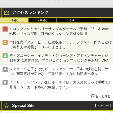
アクセスランキング
1時間
24時間
1週間
1カ月
クロックスのリカバリーサンダルがセールで半額。23～31cmの
幅広いサイズ展開、独自のクッション素材を採用
本日発売「スヌーピー」圧縮収納ポーチ。ファスナー閉めるだけ
で着替えや荷物がスリムにまとまる
ディズニーシー「インディ・ジョーンズ・アドベンチャー」が
11月末に運営再開。プロジェクションマッピングを追加、DPA
は1500円
フェラーリを手がけたピニンファリーナ、日本の鉄道を初デザイ
ン。南海電鉄が新たな「空港特急」をなにわ筋線へ導入
「リサ・ラーソン」がま口ポーチ付録、大人のおしゃれ手帖 10
月号。ジャカード織の北欧猫デザイン
もっと見る
Special Site