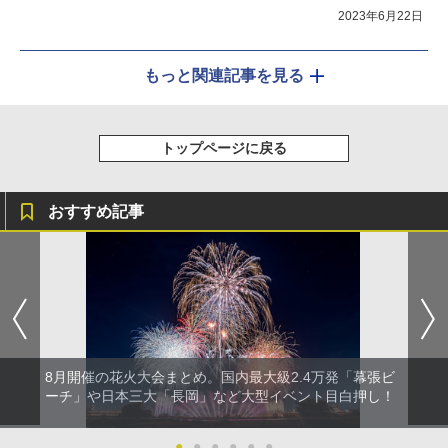
2023年6月22日
もっと関連記事を見る
トップページに戻る
おすすめ記事
8月開催の花火大会まとめ。国内最大級2.4万発「幕張ビ
ーチ」や日本三大「長岡」など大型イベント目白押し！
●
●
●
●
●
●