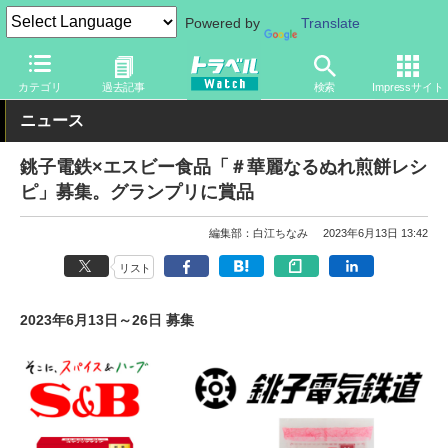
Powered by
Translate
トラベル Watch
企業・政府・官庁
鉄道
関東私鉄
カテゴリ
過去記事
検索
Impressサイト
ニュース
銚子電鉄×エスビー食品「＃華麗なるぬれ煎餅レシ
ピ」募集。グランプリに賞品
編集部：白江ちなみ
2023年6月13日 13:42
リスト
2023年6月13日～26日 募集