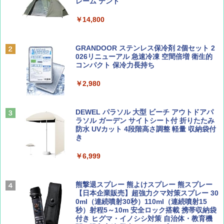
ッとサンシェード キューブ フルクローズ メ
レーム テント
ッシュ 簡単設置 ワンタッチテント キャンプ
￥713
￥2,079
&ハイキング カーキ PATC-150(KH)
￥14,800
￥6,831
BE-PAL(ビ-パル) 2026年 9 月号【特別付録:
A09 地球の歩き方 イタリア 2026～2027 地
GRANDOOR ステンレス保冷剤 2個セット 2
SOTO ミニマル"旅"財布 ランダム2種】
球の歩き方A ヨーロッパ
026リニューアル 急速冷凍 空間倍増 衛生的
PYKES PEAK (パイクスピーク) 着替えテン
コンパクト 保冷力長持ち
ト プライバシー テント 【中が透けない】 1
￥1,500
￥2,479
人用 折りたたみ 防災グッズ 災害用トイレ ビ
￥2,980
ーチ ピクニック ポップアップテント 携帯 簡
易 トイレテント (ブラック)
山と溪谷 2026年8月号「南アルプス大全」
地球の歩き方 スター・ウォーズ
DEWEL パラソル 大型 ビーチ アウトドアパ
￥4,980
ラソル ガーデン サイトシート付 折りたたみ
￥1,540
￥2,695
防水 UVカット 4段階高さ調整 軽量 収納袋付
き
ENDLESS BASE 《めざましテレビで紹介》
テント ワンタッチ RENEW 幅200 2-3人用 43
￥6,999
500002(88859)
Coyote No.89 特集 星野道夫 夢見る旅
A26 地球の歩き方 チェコ ポーランド スロヴ
ァキア 2026～2027 地球の歩き方A ヨーロッ
￥5,999
熊撃退スプレー 熊よけスプレー 熊スプレー
パ
￥1,540
【日本企業販売】超強力クマ対策スプレー 30
0ml（連続噴射30秒）110ml（連続噴射15
￥2,277
[キャンパーズコレクション 山善] 傘みたいに
秒）射程5～10m 安全ロック搭載 携帯収納袋
広げるだけ パッとサッとテント ブラックコ
付き ヒグマ・イノシシ対策 自治体・教育機