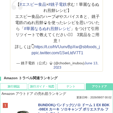
【
#エスビー食品
×
#銚子電鉄
求む！華麗なるぬ
れ煎餅レシピ】
エスビー食品のハーブ🌿やスパイス🧂と、銚子
電鉄のぬれ煎餅🍘を使ったレシピを思いついた
ら「
#華麗なるぬれ煎餅レシピ
」をつけて引用
リツイートで教えてください🙇‍♀️ 3賞品をご用
意！
詳しくは👇
https://t.co/hVUunvBpXw
@sbfoods_j
p
pic.twitter.com/1SwLtdV7T1
— 銚子電鉄（公式）🍘 (@choden_inubou)
June 13,
2023
Amazon トラベル関連ランキング
旅行雑誌
旅行ガイド・地図
テント
アウトドア
Amazon アウトドア の売れ筋ランキング
更新日時：2026/08/07 00:02
ディズニーファン ２０２６年 ９月号 [雑
D40 地球の歩き方 チェンマイ タイ北部の魅
[キャンパーズコレクション 山善] ポップアッ
BUNDOK(バンドック)ソロ ドーム 1 EX BDK
誌] (ＤＩＳＮＥＹ ＦＡＮ)
力的な町 2026～2027 地球の歩き方D アジア
プテント 傘みたいに広げて畳める パッとサ
-08EX カーキ ソロキャンプ ポリエステル フ