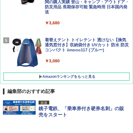
ーティング フルクローズ メッシュ 3-4人用
関の購入実績 登山・キャンプ・アウトドア・
簡単設置 ポップアップテント エクルベージ
防災用品 長期保存可能 緊急時用 日本国内発
AIRLINE（エアライン）2026年9月号【特
新しい日本地理 地図・統計・移動から読み
ュ(BC仕様) PATC-150B(EB)
送
集】ボーイング110周年を祝して！
解く (講談社現代新書)
￥9,990
￥3,680
￥1,760
￥1,540
[キャンパーズコレクション 山善] 傘みたいに
着替えテント トイレテント 透けない【換気
広げるだけ パッとサッとテント キューブワ
通気窓付き】収納袋付き UVカット 防水 防災
イドプラス ブラックコーティング フルクロ
コンパクト iimono117 (ブルー)
ーズ メッシュ 5人用 簡単設置 ポップアップ
テント PATCW-200B エクルベージュ
￥3,080
￥15,990
Amazonランキングをもっと見る
編集部のおすすめ記事
鉄道
銚子電鉄、「乗車券付き硬券名刺」の販
売をスタート