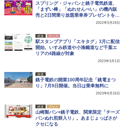
スプリング・ジャパンと銚子電気鉄道、
「まずい棒」「ぬれせんべい」の機内販
売と2日間乗り放題乗車券プレゼントを実
施
2022年5月24日
鉄道
グッズ
駅スタンプアプリ「エキタグ」3月に配信
開始。いすみ鉄道や小湊鐵道など千葉エ
リアの4路線が対象
2023年3月1日
鉄道
銚子電鉄の開業100周年記念「銚電まつ
り」7月9日開催。当日は乗車無料に
2023年6月16日
鉄道
グルメ
山崎製パン×銚子電鉄、関東限定「チーズ
パンぬれ煎餅入り」。あまじょっぱさが
クセになる