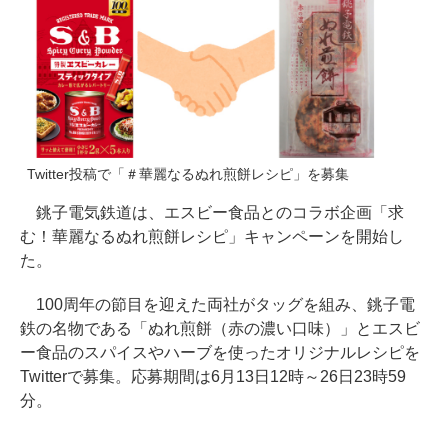
Twitter投稿で「＃華麗なるぬれ煎餅レシピ」を募集
銚子電気鉄道は、エスビー食品とのコラボ企画「求
む！華麗なるぬれ煎餅レシピ」キャンペーンを開始し
た。
100周年の節目を迎えた両社がタッグを組み、銚子電
鉄の名物である「ぬれ煎餅（赤の濃い口味）」とエスビ
ー食品のスパイスやハーブを使ったオリジナルレシピを
Twitterで募集。応募期間は6月13日12時～26日23時59
分。