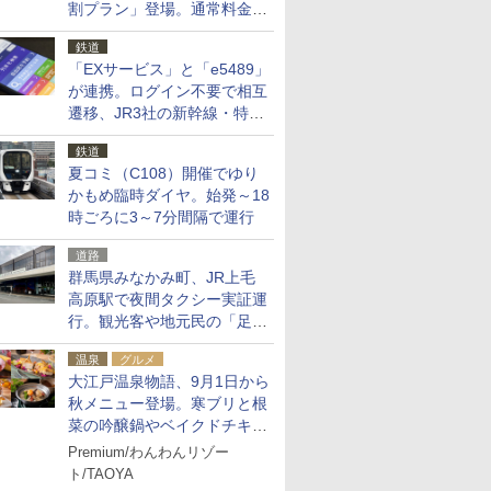
割プラン」登場。通常料金の
およそ半額でお得に夜活
鉄道
「EXサービス」と「e5489」
が連携。ログイン不要で相互
遷移、JR3社の新幹線・特急
予約をアプリで一括確認
鉄道
夏コミ（C108）開催でゆり
かもめ臨時ダイヤ。始発～18
時ごろに3～7分間隔で運行
道路
群馬県みなかみ町、JR上毛
高原駅で夜間タクシー実証運
行。観光客や地元民の「足が
ない」課題解消へ、木金土に
温泉
グルメ
2台体制
大江戸温泉物語、9月1日から
秋メニュー登場。寒ブリと根
菜の吟醸鍋やベイクドチキ
ン、ショコラ＆栗スイーツも
Premium/わんわんリゾー
食べ放題に
ト/TAOYA