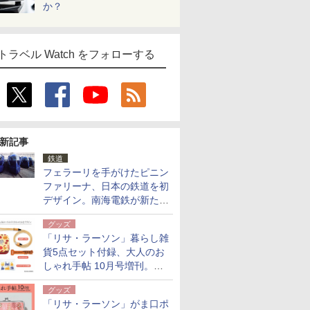
か？
トラベル Watch をフォローする
新記事
鉄道
フェラーリを手がけたピニン
ファリーナ、日本の鉄道を初
デザイン。南海電鉄が新たな
「空港特急」をなにわ筋線へ
グッズ
導入
「リサ・ラーソン」暮らし雑
貨5点セット付録、大人のお
しゃれ手帖 10月号増刊。
USBケーブルや缶ケースなど
グッズ
「リサ・ラーソン」がま口ポ