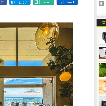
ェア
はてブ
note
LinkedIn