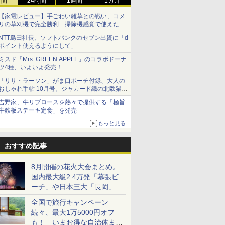
時間
24時間
1週間
1カ月
【家電レビュー】手ごわい雑草との戦い、コメ
リの草刈機で完全勝利 掃除機感覚で使えた
NTT島田社長、ソフトバンクのセブン出資に「d
ポイント使えるようにして」
ミスド「Mrs. GREEN APPLE」のコラボドーナ
ツ4種、いよいよ発売！
「リサ・ラーソン」がま口ポーチ付録、大人の
おしゃれ手帖 10月号。ジャカード織の北欧猫デ
ザイン
吉野家、牛リブロースを熱々で提供する「極旨
牛鉄板ステーキ定食」を発売
もっと見る
おすすめ記事
8月開催の花火大会まとめ。
国内最大級2.4万発「幕張ビ
ーチ」や日本三大「長岡」な
ど大型イベント目白押し！
全国で旅行キャンペーン
続々、最大1万5000円オフ
も！ いまお得な自治体まと