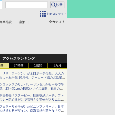
Impress サイト
全カテゴリ
商業施設
宿泊
アクセスランキング
時間
24時間
1週間
1カ月
「リサ・ラーソン」がま口ポーチ付録、大人の
おしゃれ手帖 10月号。ジャカード織の北欧猫デ
ザイン
クロックスのリカバリーサンダルがセールで半
額。23～31cmの幅広いサイズ展開、独自のク
ッション素材を採用
本日発売「スヌーピー」圧縮収納ポーチ。ファ
スナー閉めるだけで着替えや荷物がスリムにま
とまる
フェラーリを手がけたピニンファリーナ、日本
の鉄道を初デザイン。南海電鉄が新たな「空港
特急」をなにわ筋線へ導入