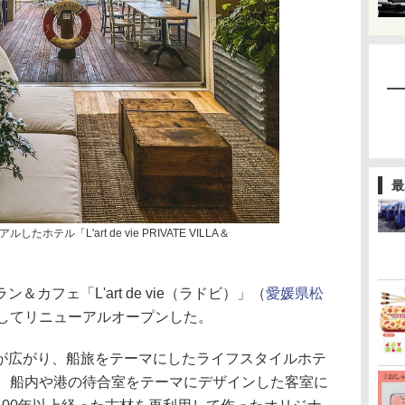
最
テル「L'art de vie PRIVATE VILLA＆
フェ「L'art de vie（ラドビ）」（
愛媛県松
してリニューアルオープンした。
広がり、船旅をテーマにしたライフスタイルホテ
る。船内や港の待合室をテーマにデザインした客室に