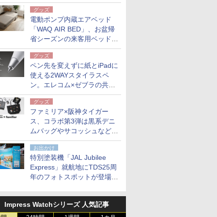
グッズ
電動ポンプ内蔵エアベッド
「WAQ AIR BED」、お盆帰
省シーズンの来客用ベッドに
も。使用後は収納バッグでコ
グッズ
ンパクトに保管
ペン先を変えずに紙とiPadに
使える2WAYスタイラスペ
ン。エレコム×ゼブラの共同
開発
グッズ
ファミリア×阪神タイガー
ス、コラボ第3弾は黒系デニ
ムバッグやサコッシュなど6
点。8月21日オンラインスト
お出かけ
アで発売
特別塗装機「JAL Jubilee
Express」就航地にTDS25周
年のフォトスポットが登場。
10月末まで青森空港に
Impress Watchシリーズ 人気記事