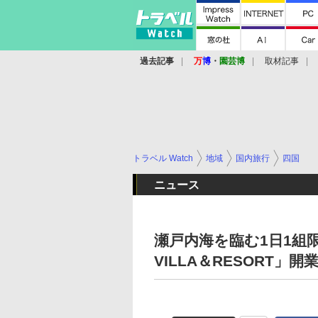
過去記事
万
博
・
園芸博
取材記事
トラベル Watch
地域
国内旅行
四国
ニュース
瀬戸内海を臨む1日1組限定のホ
VILLA＆RESORT」開