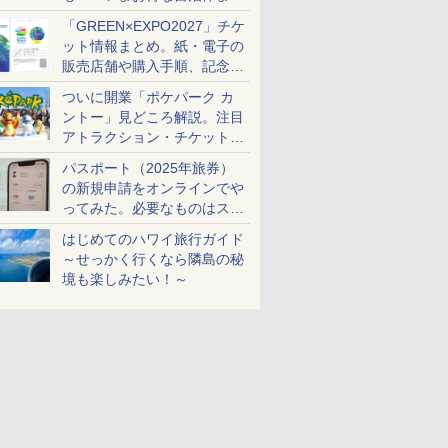
め
「GREEN×EXPO2027」チケ
ット情報まとめ。紙・電子の
販売店舗や購入手順、記念チ
ケットも解説
ついに開業「ポケパーク カ
ントー」見どころ解説。注目
アトラクション・チケット手
配・来場前に必要な準備は？
パスポート（2025年旅券）
の新規申請をオンラインでや
ってみた。必要なものはスマ
ホとマイナカードのみ
はじめてのハワイ旅行ガイド
～せっかく行くなら隣島の秘
境も楽しみたい！～