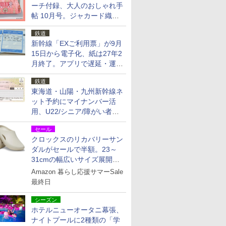
ーチ付録、大人のおしゃれ手
帖 10月号。ジャカード織の
北欧猫デザイン
鉄道
新幹線「EXご利用票」が9月
15日から電子化、紙は27年2
月終了。アプリで遅延・運休
も確認可能に
鉄道
東海道・山陽・九州新幹線ネ
ット予約にマイナンバー活
用、U22/シニア/障がい者割
を9月15日から発売
セール
クロックスのリカバリーサン
ダルがセールで半額。23～
31cmの幅広いサイズ展開、
独自のクッション素材を採用
Amazon 暮らし応援サマーSale
最終日
シーズン
ホテルニューオータニ幕張、
ナイトプールに2種類の「学