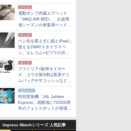
グッズ
電動ポンプ内蔵エアベッド
「WAQ AIR BED」、お盆帰
省シーズンの来客用ベッドに
も。使用後は収納バッグでコ
グッズ
ンパクトに保管
ペン先を変えずに紙とiPadに
使える2WAYスタイラスペ
ン。エレコム×ゼブラの共同
開発
グッズ
ファミリア×阪神タイガー
ス、コラボ第3弾は黒系デニ
ムバッグやサコッシュなど6
点。8月21日オンラインスト
お出かけ
アで発売
特別塗装機「JAL Jubilee
Express」就航地にTDS25周
年のフォトスポットが登場。
10月末まで青森空港に
Impress Watchシリーズ 人気記事