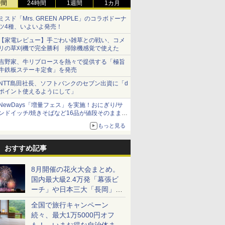
時間
24時間
1週間
1カ月
ミスド「Mrs. GREEN APPLE」のコラボドーナ
ツ4種、いよいよ発売！
【家電レビュー】手ごわい雑草との戦い、コメ
リの草刈機で完全勝利 掃除機感覚で使えた
吉野家、牛リブロースを熱々で提供する「極旨
牛鉄板ステーキ定食」を発売
NTT島田社長、ソフトバンクのセブン出資に「d
ポイント使えるようにして」
NewDays「増量フェス」を実施！おにぎり/サ
ンドイッチ/焼きそばなど16品が値段そのままで
ボリュームアップ
もっと見る
おすすめ記事
8月開催の花火大会まとめ。
国内最大級2.4万発「幕張ビ
ーチ」や日本三大「長岡」な
ど大型イベント目白押し！
全国で旅行キャンペーン
続々、最大1万5000円オフ