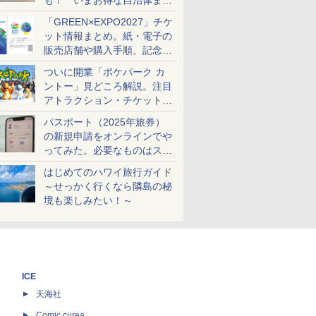
も！ いまお得な自治体まと
め
「GREEN×EXPO2027」チケ
ット情報まとめ。紙・電子の
販売店舗や購入手順、記念チ
ケットも解説
ついに開業「ポケパーク カ
ントー」見どころ解説。注目
アトラクション・チケット手
配・来場前に必要な準備は？
パスポート（2025年旅券）
の新規申請をオンラインでや
ってみた。必要なものはスマ
ホとマイナカードのみ
はじめてのハワイ旅行ガイド
～せっかく行くなら隣島の秘
境も楽しみたい！～
ICE
天海社
ス
Comic curea