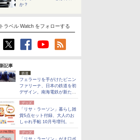
か？
トラベル Watch をフォローする
新記事
鉄道
フェラーリを手がけたピニン
ファリーナ、日本の鉄道を初
デザイン。南海電鉄が新たな
「空港特急」をなにわ筋線へ
グッズ
導入
「リサ・ラーソン」暮らし雑
貨5点セット付録、大人のお
しゃれ手帖 10月号増刊。
USBケーブルや缶ケースなど
グッズ
「リサ・ラーソン」がま口ポ