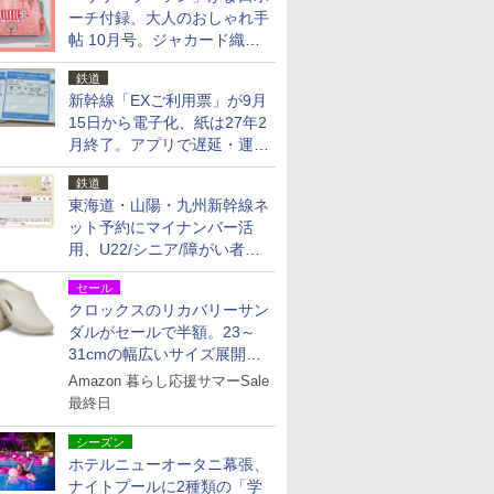
ーチ付録、大人のおしゃれ手
帖 10月号。ジャカード織の
北欧猫デザイン
鉄道
新幹線「EXご利用票」が9月
15日から電子化、紙は27年2
月終了。アプリで遅延・運休
も確認可能に
鉄道
東海道・山陽・九州新幹線ネ
ット予約にマイナンバー活
用、U22/シニア/障がい者割
を9月15日から発売
セール
クロックスのリカバリーサン
ダルがセールで半額。23～
31cmの幅広いサイズ展開、
独自のクッション素材を採用
Amazon 暮らし応援サマーSale
最終日
シーズン
ホテルニューオータニ幕張、
ナイトプールに2種類の「学