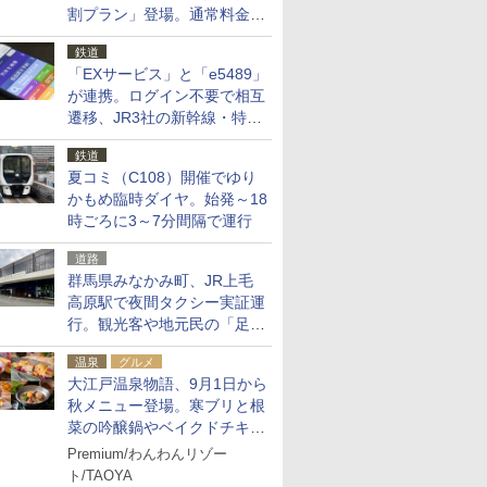
割プラン」登場。通常料金の
およそ半額でお得に夜活
鉄道
「EXサービス」と「e5489」
が連携。ログイン不要で相互
遷移、JR3社の新幹線・特急
予約をアプリで一括確認
鉄道
夏コミ（C108）開催でゆり
かもめ臨時ダイヤ。始発～18
時ごろに3～7分間隔で運行
道路
群馬県みなかみ町、JR上毛
高原駅で夜間タクシー実証運
行。観光客や地元民の「足が
ない」課題解消へ、木金土に
温泉
グルメ
2台体制
大江戸温泉物語、9月1日から
秋メニュー登場。寒ブリと根
菜の吟醸鍋やベイクドチキ
ン、ショコラ＆栗スイーツも
Premium/わんわんリゾー
食べ放題に
ト/TAOYA