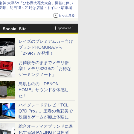
名神 大津SA「びわ湖大花火大会」開催に伴い
閉鎖。明日15～21時は店舗・トイレ・駐車場の
利用不可
もっと見る
Special Site
レイズのプレミアムカー向け
ブランドHOMURAから
「2×9R」が登場！
お値段そのままでメモリ倍
増！メモリ32GBの「お得な
ゲーミングノート」
鳥肌ものの「DENON
HOME」サウンドを体感し
た！
ハイグレードテレビ「TCL
Q7D Pro」。圧巻の色彩美で
映画＆ゲームが極上体験に
総合オーディオブランドに進
化するSHANLINGとは何者