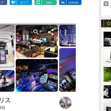
ェア
はてブ
note
LinkedIn