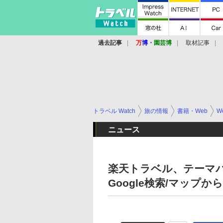
過去記事
万
博
・
園芸博
取材記事
トラベル Watch
旅の情報
書籍・Web
W
ニュース
楽天トラベル、テーマ
Google検索/マップか