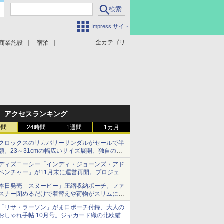
Impress サイト
全カテゴリ
商業施設
宿泊
アクセスランキング
時間
24時間
1週間
1カ月
クロックスのリカバリーサンダルがセールで半
額。23～31cmの幅広いサイズ展開、独自のク
ッション素材を採用
ディズニーシー「インディ・ジョーンズ・アド
ベンチャー」が11月末に運営再開。プロジェク
ションマッピングを追加、DPAは1500円
本日発売「スヌーピー」圧縮収納ポーチ。ファ
スナー閉めるだけで着替えや荷物がスリムにま
とまる
「リサ・ラーソン」がま口ポーチ付録、大人の
おしゃれ手帖 10月号。ジャカード織の北欧猫デ
ザイン