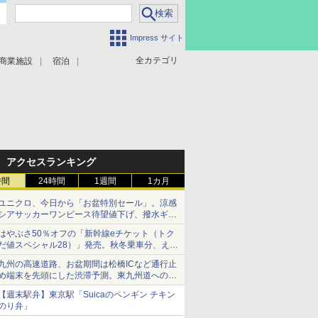
Impress サイト
全カテゴリ
商業施設
宿泊
アクセスランキング
時間
24時間
1週間
1カ月
ユニクロ、今日から「お盆特別セール」。涼感
シアサッカーワンピース待望値下げ、撥水ギア
ショーツは1990円に
はやぶさ50％オフの「新幹線eチケット（トク
だ値スペシャル28）」発売。秋冬乗車分、えき
ねっと限定
九州の高速道路、お盆期間は松橋ICなど通行止
め端末を先頭にした渋滞予測。東九州道への迂
回は料金調整を実施
【週末駅弁】東京駅「Suicaのペンギン チキン
のり弁」