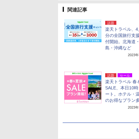
関連記事
話題
楽天トラベル、4
分の全国旅行支
付開始。北海道
島・沖縄など
2023
話題
セール
楽天トラベル 春
SALE、本日10
ート。ホテル・
のお得なプラン
2023