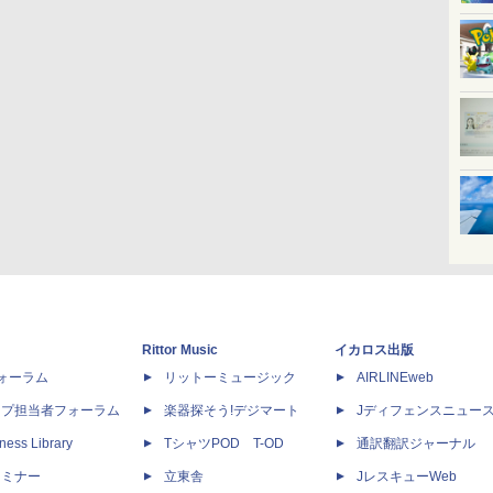
Rittor Music
イカロス出版
dフォーラム
リットーミュージック
AIRLINEweb
ップ担当者フォーラム
楽器探そう!デジマート
Jディフェンスニュー
ness Library
TシャツPOD T-OD
通訳翻訳ジャーナル
セミナー
立東舎
JレスキューWeb