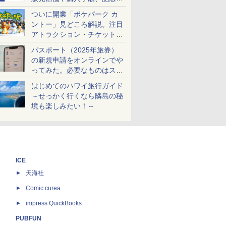
ケットも解説
ついに開業「ポケパーク カ
ントー」見どころ解説。注目
アトラクション・チケット手
配・来場前に必要な準備は？
パスポート（2025年旅券）
の新規申請をオンラインでや
ってみた。必要なものはスマ
ホとマイナカードのみ
はじめてのハワイ旅行ガイド
～せっかく行くなら隣島の秘
境も楽しみたい！～
ICE
天海社
ス
Comic curea
impress QuickBooks
PUBFUN