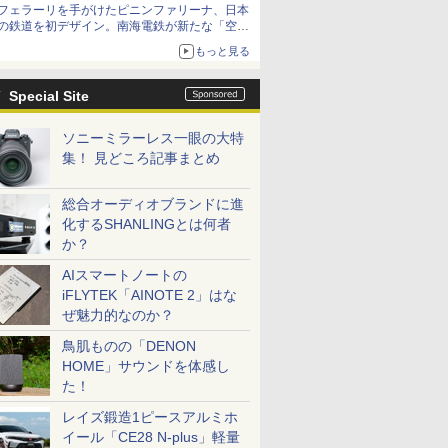
フェラーリを手がけたピニンファリーナ、日本
の鉄道を初デザイン。南海電鉄が新たな「空港
特急」をなにわ筋線へ導入
もっと見る
Special Site
ソニーミラーレス一眼の大特
集！ 見どころ記事まとめ
総合オーディオブランドに進
化するSHANLINGとは何者
か？
AIスマートノートの
iFLYTEK「AINOTE 2」はな
ぜ魅力的なのか？
鳥肌ものの「DENON
HOME」サウンドを体感し
た！
レイズ鍛造1ピースアルミホ
イール「CE28 N-plus」軽量