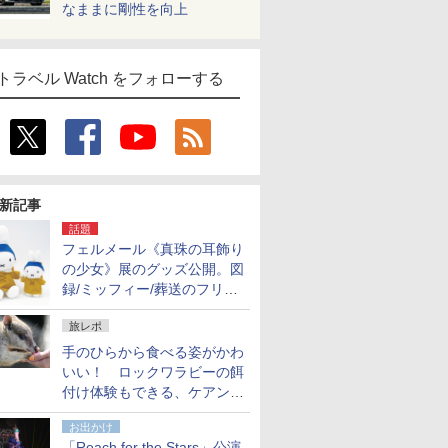
なままに剛性を向上
トラベル Watch をフォローする
新記事
話題
フェルメール《真珠の耳飾り
の少女》展のグッズ公開。図
録/ミッフィー/葬送のフリー
レンほか、注目ブランドコラ
旅レポ
ボが実現
手のひらから食べる姿がかわ
いい！ ロックワラビーの餌
付け体験もできる、ケアンズ
でアサートン高原の日本語ガ
お出かけ
イド付きツアーに参加してみ
「Reach for the Stars」公演