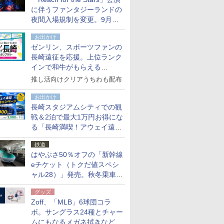
た
に伴うファンタジーランドの
夜間入場規制を変更。9月か
ら18時50分～20時ごろに
お出かけ
ゼンリン、スポーツファンの
長崎遠征を応援。上位ランク
インで和牛がもらえる
「GO！GO！長崎スタンプラ
推し活向けクリアうちわも配布
リー」
お出かけ
長崎スタジアムシティでの観
戦＆2泊で最大1万円お得にな
る「長崎満喫！アウェイ遠征
応援キャンペーン」
鉄道
はやぶさ50％オフの「新幹線
eチケット（トクだ値スペシ
ャル28）」発売。秋冬乗車
分、えきねっと限定
グッズ
Zoff、「MLB」6球団コラ
ボ。サングラス24種とチャー
ムにもなるメガネ拭きなど雑