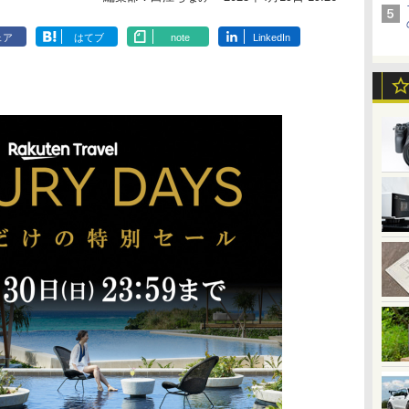
ェア
はてブ
note
LinkedIn