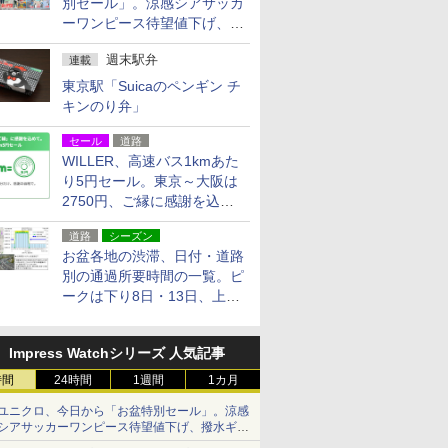
別セール」。涼感シアサッカ
ーワンピース待望値下げ、撥
水ギアショーツは1990円に
週末駅弁
連載
東京駅「Suicaのペンギン チ
キンのり弁」
セール
道路
WILLER、高速バス1kmあた
り5円セール。東京～大阪は
2750円、ご縁に感謝を込め
た20周年記念キャンペーン
道路
シーズン
お盆各地の渋滞、日付・道路
別の通過所要時間の一覧。ピ
ークは下り8日・13日、上り
14日・15日
Impress Watchシリーズ 人気記事
時間
24時間
1週間
1カ月
ユニクロ、今日から「お盆特別セール」。涼感
シアサッカーワンピース待望値下げ、撥水ギア
ショーツは1990円に