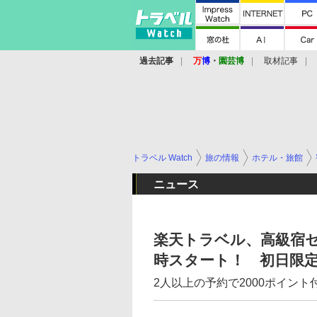
過去記事
万
博
・
園芸博
取材記事
トラベル Watch
旅の情報
ホテル・旅館
ニュース
楽天トラベル、高級宿セー
時スタート！ 初日限定
2人以上の予約で2000ポイント