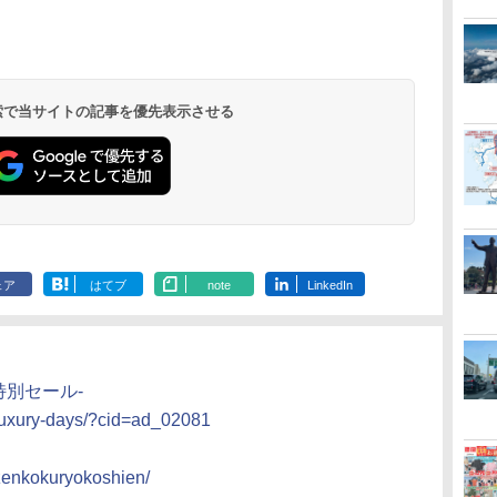
 検索で当サイトの記事を優先表示させる
ェア
はてブ
note
LinkedIn
の特別セール-
al/luxury-days/?cid=ad_02081
l/zenkokuryokoshien/