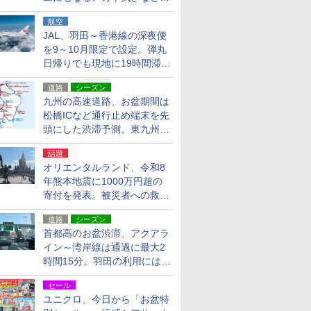
貨24種
航空
JAL、羽田～香港線の深夜便
を9～10月限定で設定。弾丸
日帰りでも現地に19時間滞在
できる
道路
シーズン
九州の高速道路、お盆期間は
松橋ICなど通行止め端末を先
頭にした渋滞予測。東九州道
への迂回は料金調整を実施
話題
オリエンタルランド、令和8
年熊本地震に1000万円超の
寄付を発表。被災者への救援
活動・復旧支援
道路
シーズン
首都高のお盆渋滞、アクアラ
イン～湾岸線は通過に最大2
時間15分。羽田の利用には
「空港西出口」の利用検討を
セール
ユニクロ、今日から「お盆特