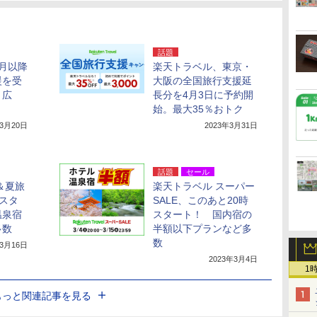
話題
月以降
楽天トラベル、東京・
援を受
大阪の全国旅行支援延
・広
長分を4月3日に予約開
始。最大35％おトク
年3月20日
2023年3月31日
話題
セール
＆夏旅
楽天トラベル スーパー
時スタ
SALE、このあと20時
温泉宿
スタート！ 国内宿の
多数
半額以下プランなど多
数
年3月16日
2023年3月4日
1
もっと関連記事を見る