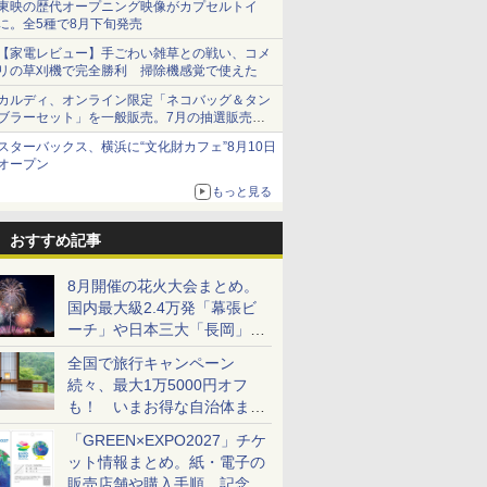
東映の歴代オープニング映像がカプセルトイ
に。全5種で8月下旬発売
【家電レビュー】手ごわい雑草との戦い、コメ
リの草刈機で完全勝利 掃除機感覚で使えた
カルディ、オンライン限定「ネコバッグ＆タン
ブラーセット」を一般販売。7月の抽選販売の
当選無効分
スターバックス、横浜に“文化財カフェ”8月10日
オープン
もっと見る
おすすめ記事
8月開催の花火大会まとめ。
国内最大級2.4万発「幕張ビ
ーチ」や日本三大「長岡」な
ど大型イベント目白押し！
全国で旅行キャンペーン
続々、最大1万5000円オフ
も！ いまお得な自治体まと
め
「GREEN×EXPO2027」チケ
ット情報まとめ。紙・電子の
販売店舗や購入手順、記念チ