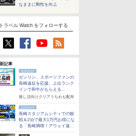
なままに剛性を向上
トラベル Watch をフォローする
新記事
お出かけ
ゼンリン、スポーツファンの
長崎遠征を応援。上位ランク
インで和牛がもらえる
「GO！GO！長崎スタンプラ
推し活向けクリアうちわも配布
リー」
お出かけ
長崎スタジアムシティでの観
戦＆2泊で最大1万円お得にな
る「長崎満喫！アウェイ遠征
応援キャンペーン」