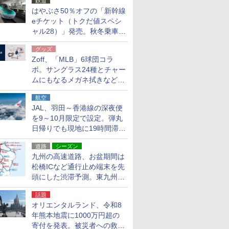
鉄道
はやぶさ50％オフの「新幹線
eチケット（トクだ値スペシ
ャル28）」発売。秋冬乗車
分、えきねっと限定
グッズ
Zoff、「MLB」6球団コラ
ボ。サングラス24種とチャー
ムにもなるメガネ拭きなど雑
貨24種
航空
JAL、羽田～香港線の深夜便
を9～10月限定で設定。弾丸
日帰りでも現地に19時間滞在
できる
道路
シーズン
九州の高速道路、お盆期間は
松橋ICなど通行止め端末を先
頭にした渋滞予測。東九州道
への迂回は料金調整を実施
話題
オリエンタルランド、令和8
年熊本地震に1000万円超の
寄付を発表。被災者への救援