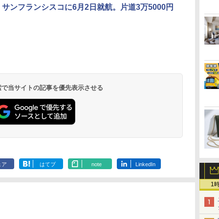
IR、サンフランシスコに6月2日就航。片道3万5000円
北陸 福井 あわら
品川プリンスホテ
舞浜ビューホテル
箱根湯本温泉 ホテ
ホテルトラスティ東
オリエンタルホテル
下呂温泉 水明館
住友不動産ホテル ヴ
東京ベイ舞浜ホテル
温泉 清風荘（北陸
ル イーストタワー
ｂｙ ＨＵＬＩＣ
ル おかだ
京ベイサイド
東京ベイ
ィラフォンテーヌグラ
ファーストリゾート
8,250円～
最大級の庭園露天風
（旧：東京ベイ舞浜
ンド東京有明
9,958円～
11,200円～
5,450円～
5,200円～
4,290円～
呂の宿 清風荘）
ホテル）
19,541円～
5,758円～
6,070円～
 検索で当サイトの記事を優先表示させる
ェア
はてブ
note
LinkedIn
1