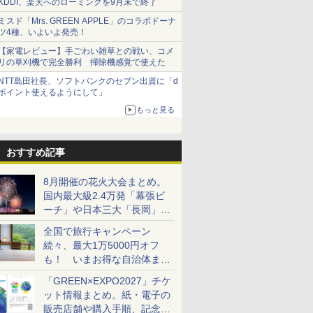
KDDI、楽天へのローミングを9月末で終了
ミスド「Mrs. GREEN APPLE」のコラボドーナ
ツ4種、いよいよ発売！
【家電レビュー】手ごわい雑草との戦い、コメ
リの草刈機で完全勝利 掃除機感覚で使えた
NTT島田社長、ソフトバンクのセブン出資に「d
ポイント使えるようにして」
もっと見る
おすすめ記事
8月開催の花火大会まとめ。
国内最大級2.4万発「幕張ビ
ーチ」や日本三大「長岡」な
ど大型イベント目白押し！
全国で旅行キャンペーン
続々、最大1万5000円オフ
も！ いまお得な自治体まと
め
「GREEN×EXPO2027」チケ
ット情報まとめ。紙・電子の
販売店舗や購入手順、記念チ