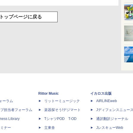
トップページに戻る
Rittor Music
イカロス出版
dフォーラム
リットーミュージック
AIRLINEweb
ップ担当者フォーラム
楽器探そう!デジマート
Jディフェンスニュー
ness Library
TシャツPOD T-OD
通訳翻訳ジャーナル
セミナー
立東舎
JレスキューWeb