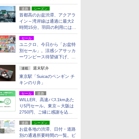
活動・復旧支援
道路
シーズン
首都高のお盆渋滞、アクアラ
イン～湾岸線は通過に最大2
時間15分。羽田の利用には
「空港西出口」の利用検討を
セール
ユニクロ、今日から「お盆特
別セール」。涼感シアサッカ
ーワンピース待望値下げ、撥
水ギアショーツは1990円に
週末駅弁
連載
東京駅「Suicaのペンギン チ
キンのり弁」
セール
道路
WILLER、高速バス1kmあた
り5円セール。東京～大阪は
2750円、ご縁に感謝を込め
た20周年記念キャンペーン
道路
シーズン
お盆各地の渋滞、日付・道路
別の通過所要時間の一覧。ピ