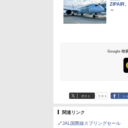
ZIPA
～
草津温泉 ホテル櫻
品川プリンスホテル
グランドニッコー東
海のサウナ＆スパ
東京ドームホテル
シェラトン・グラン
井
京ベイ 舞浜
オールインクルーシ
デ・トーキョーベ
7,037円～
7,980円～
ブ 島原温泉ホテル
イ・ホテル
14,300円～
6,800円～
南風楼
10,450円～
7,950円～
Google
ポスト
リスト
シ
関連リンク
🔗JAL国際線スプリングセール