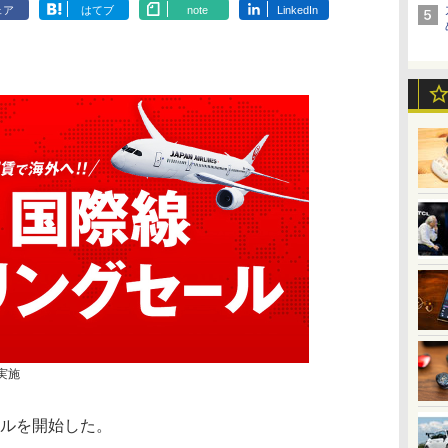
ェア
はてブ
note
LinkedIn
実施
ールを開始した。