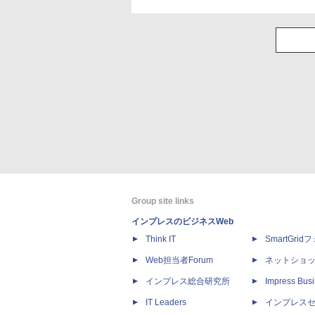
Group site links
インプレスのビジネスWeb
Think IT
SmartGri
Web担当者Forum
ネットショ
インプレス総合研究所
Impress Busi
IT Leaders
インプレス