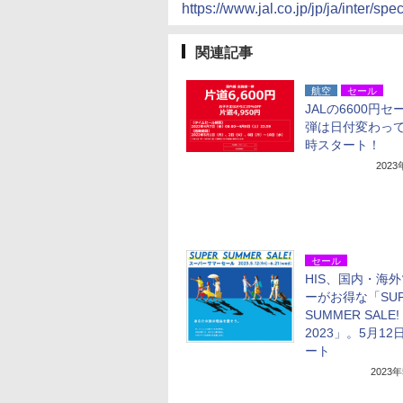
https://www.jal.co.jp/jp/ja/inter/spec
関連記事
航空
セール
JALの6600円セ
弾は日付変わって
時スタート！
202
セール
HIS、国内・海
ーがお得な「SUP
SUMMER SALE!
2023」。5月12
ート
2023