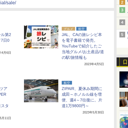
ial/sale/
グルメ
航空
ール第2
JAL、CAの旅レシピ本
7日0
を電子書籍で発売。
YouTubeで紹介したご
当地グルメ/お土産品/道
3年4月6日
の駅/旅情報も
2023年4月5日
航空
外ツア
ZIPAIR、夏休み期間に
ER
成田～ホノルル線を増
便、週4～7往復に。片
日スタ
道1万9800円～
2023年5月30日
年5月11日