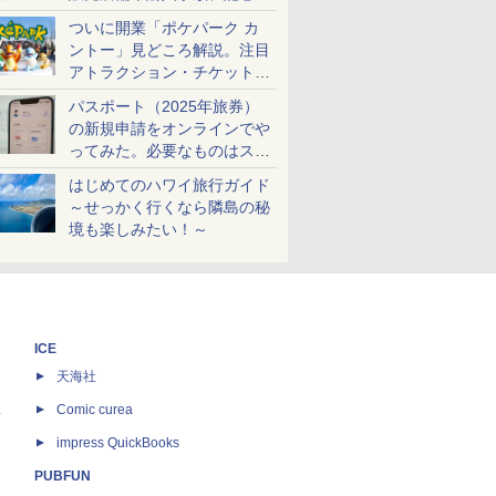
ケットも解説
ついに開業「ポケパーク カ
ントー」見どころ解説。注目
アトラクション・チケット手
配・来場前に必要な準備は？
パスポート（2025年旅券）
の新規申請をオンラインでや
ってみた。必要なものはスマ
ホとマイナカードのみ
はじめてのハワイ旅行ガイド
～せっかく行くなら隣島の秘
境も楽しみたい！～
ICE
天海社
ス
Comic curea
impress QuickBooks
PUBFUN