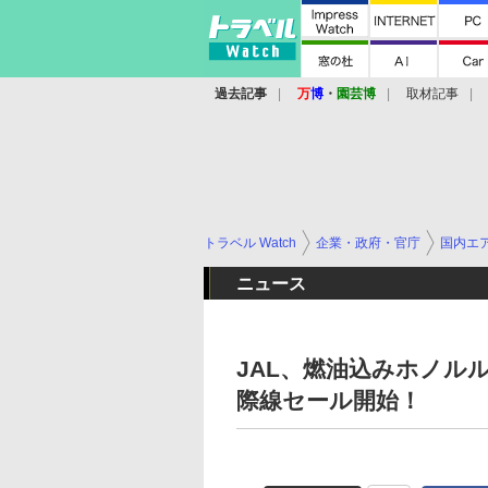
過去記事
万
博
・
園芸博
取材記事
トラベル Watch
企業・政府・官庁
国内エ
ニュース
JAL、燃油込みホノルル
際線セール開始！