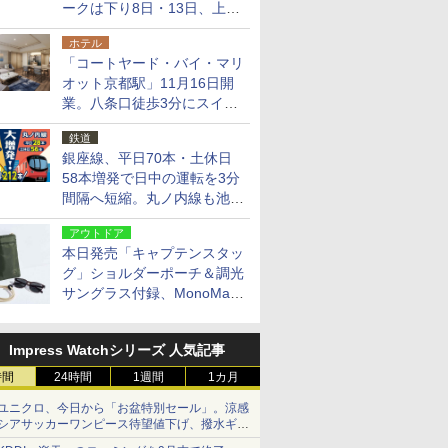
ークは下り8日・13日、上り
14日・15日
ホテル
「コートヤード・バイ・マリ
オット京都駅」11月16日開
業。八条口徒歩3分にスイー
ト含む全270室、ダイニング
鉄道
も併設
銀座線、平日70本・土休日
58本増発で日中の運転を3分
間隔へ短縮。丸ノ内線も池袋
～中野坂上を4分間隔に
アウトドア
本日発売「キャプテンスタッ
グ」ショルダーポーチ＆調光
サングラス付録、MonoMax
9月号増刊
Impress Watchシリーズ 人気記事
時間
24時間
1週間
1カ月
ユニクロ、今日から「お盆特別セール」。涼感
シアサッカーワンピース待望値下げ、撥水ギア
ショーツは1990円に