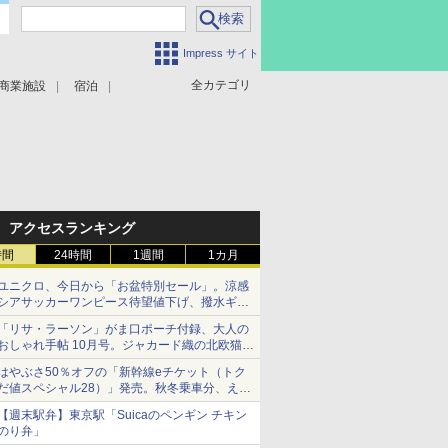
Impress サイト
全カテゴリ
商業施設
宿泊
アクセスランキング
時間
24時間
1週間
1カ月
ユニクロ、今日から「お盆特別セール」。涼感
シアサッカーワンピース待望値下げ、撥水ギア
ショーツは1990円に
「リサ・ラーソン」がま口ポーチ付録、大人の
おしゃれ手帖 10月号。ジャカード織の北欧猫デ
ザイン
はやぶさ50％オフの「新幹線eチケット（トク
だ値スペシャル28）」発売。秋冬乗車分、えき
ねっと限定
【週末駅弁】東京駅「Suicaのペンギン チキン
のり弁」