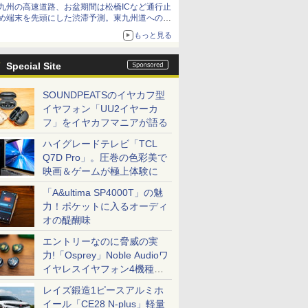
九州の高速道路、お盆期間は松橋ICなど通行止
め端末を先頭にした渋滞予測。東九州道への迂
回は料金調整を実施
もっと見る
Special Site
SOUNDPEATSのイヤカフ型
イヤフォン「UU2イヤーカ
フ」をイヤカフマニアが語る
ハイグレードテレビ「TCL
Q7D Pro」。圧巻の色彩美で
映画＆ゲームが極上体験に
「A&ultima SP4000T」の魅
力！ポケットに入るオーディ
オの醍醐味
エントリーなのに脅威の実
力!「Osprey」Noble Audioワ
イヤレスイヤフォン4機種を
一気に聴く
レイズ鍛造1ピースアルミホ
イール「CE28 N-plus」軽量