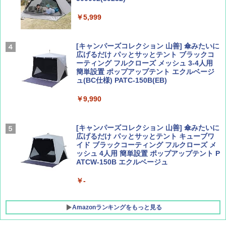
Coyote No.89 特集 星野道夫 夢見る旅
A26 地球の歩き方 チェコ ポーランド スロヴ
ァキア 2026～2027 地球の歩き方A ヨーロッ
￥5,999
パ
￥1,540
￥2,277
[キャンパーズコレクション 山善] 傘みたいに
広げるだけ パッとサッとテント ブラックコ
ーティング フルクローズ メッシュ 3-4人用
簡単設置 ポップアップテント エクルベージ
AIRLINE（エアライン）2026年9月号【特
新しい日本地理 地図・統計・移動から読み
ュ(BC仕様) PATC-150B(EB)
集】ボーイング110周年を祝して！
解く (講談社現代新書)
￥9,990
￥1,760
￥1,540
[キャンパーズコレクション 山善] 傘みたいに
広げるだけ パッとサッとテント キューブワ
イド ブラックコーティング フルクローズ メ
ッシュ 4人用 簡単設置 ポップアップテント P
ATCW-150B エクルベージュ
￥-
Amazonランキングをもっと見る