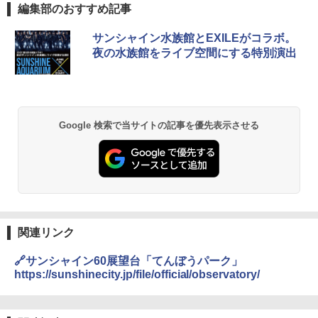
編集部のおすすめ記事
GRANDOOR ステンレス保冷剤 2個セット 2
サンシャイン水族館とEXILEがコラボ。
026リニューアル 急速冷凍 空間倍増 衛生的
夜の水族館をライブ空間にする特別演出
コンパクト 保冷力長持ち
￥2,980
DEWEL パラソル 大型 ビーチ アウトドアパ
Google 検索で当サイトの記事を優先表示させる
ラソル ガーデン サイトシート付 折りたたみ
防水 UVカット 4段階高さ調整 軽量 収納袋付
き
￥6,459
熊撃退スプレー 熊よけスプレー 熊スプレー
関連リンク
【日本企業販売】超強力クマ対策スプレー 30
0ml（連続噴射30秒）110ml（連続噴射15
🔗サンシャイン60展望台「てんぼうパーク」
秒）射程5～10m 安全ロック搭載 携帯収納袋
付き ヒグマ・イノシシ対策 自治体・教育機
https://sunshinecity.jp/file/official/observatory/
関の購入実績 登山・キャンプ・アウトドア・
防災用品 長期保存可能 緊急時用 日本国内発
送