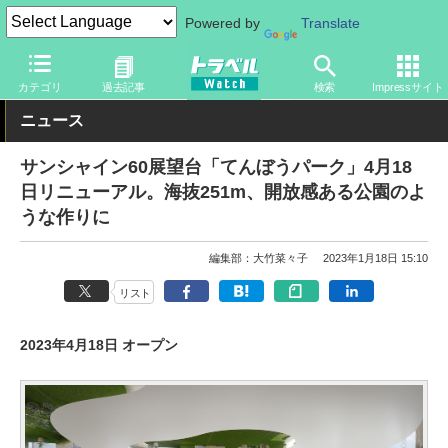
Powered by
Translate
トラベル Watch
地域
国内旅行
東京
カテゴリ
過去記事
検索
Impressサイト
ニュース
サンシャイン60展望台「てんぼうパーク」4月18
日リニューアル。海抜251m、開放感ある公園のよ
うな作りに
編集部：大竹菜々子
2023年1月18日 15:10
リスト
2023年4月18日 オープン