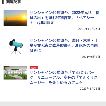
関連記事
￥3,680
サンシャイン60展望台、2022年元旦「初
日の出」を望む特別営業。「ペアシー
ポインターライト 強力 小型 緑色/赤色/青紫色
ト」は6組限定
USB充電式 高精度 超長距離照射 長時間使用
可能 安全ロック付き 高安全性 金属製耐久 コ
2021年11月25日
ンパクト多機能設計 持ち運び便利 アウトド
ア/オフィス/教育現場/展示会用 緑
サンシャイン60展望台、満月・木星・土
￥1,180
星が並ぶ夜に惑星鑑賞会。夏休みの自由
研究に
2021年6月8日
HYREKK 八角形タープ 防水タープ 3×4.5m
ブラックラバーコーティング UPF50+ UVカ
ット 5000mm耐水圧 210D生地 遮光
話題
サンシャイン60展望台「てんぼうパー
￥6,579
ク」リニューアル。空色の「てんくうス
ムージー」を楽しめるカフェも
2023年3月28日