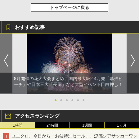
トップページに戻る
おすすめ記事
8月開催の花火大会まとめ。国内最大級2.4万発「幕張ビ
ーチ」や日本三大「長岡」など大型イベント目白押し！
●
●
●
●
●
●
アクセスランキング
1時間
24時間
1週間
1カ月
ユニクロ、今日から「お盆特別セール」。涼感シアサッカーワン