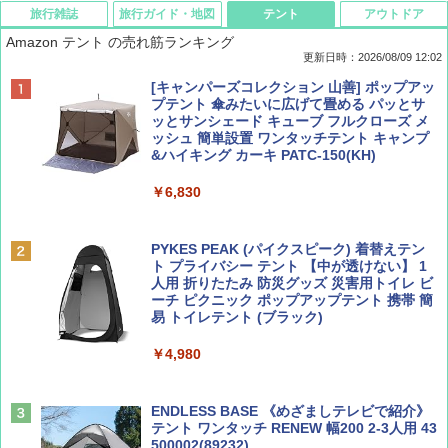
旅行雑誌
旅行ガイド・地図
テント
アウトドア
Amazon テント の売れ筋ランキング
更新日時：2026/08/09 12:02
BE-PAL(ビ-パル) 2026年 9 月号【特別付録:
地球の歩き方 スター・ウォーズ
[キャンパーズコレクション 山善] ポップアッ
SOTO ミニマル"旅"財布 ランダム2種】
プテント 傘みたいに広げて畳める パッとサ
ッとサンシェード キューブ フルクローズ メ
￥2,695
ッシュ 簡単設置 ワンタッチテント キャンプ
￥1,500
&ハイキング カーキ PATC-150(KH)
￥6,830
ディズニーファン ２０２６年 ９月号 [雑
D40 地球の歩き方 チェンマイ タイ北部の魅
誌] (ＤＩＳＮＥＹ ＦＡＮ)
力的な町 2026～2027 地球の歩き方D アジア
PYKES PEAK (パイクスピーク) 着替えテン
ト プライバシー テント 【中が透けない】 1
￥713
￥2,079
人用 折りたたみ 防災グッズ 災害用トイレ ビ
ーチ ピクニック ポップアップテント 携帯 簡
易 トイレテント (ブラック)
山と溪谷 2026年8月号「南アルプス大全」
A09 地球の歩き方 イタリア 2026～2027 地
￥4,980
球の歩き方A ヨーロッパ
￥1,540
￥2,479
ENDLESS BASE 《めざましテレビで紹介》
テント ワンタッチ RENEW 幅200 2-3人用 43
500002(89232)