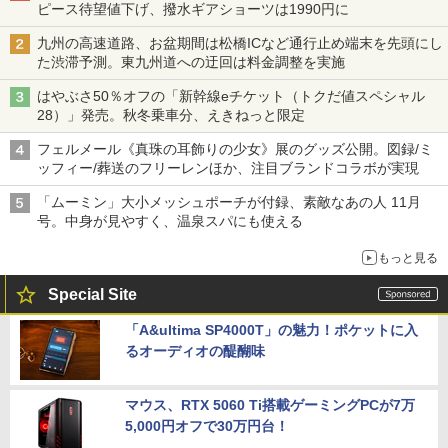
ピース待望値下げ、撥水ギアショーツは1990円に
九州の高速道路、お盆期間は松橋ICなど通行止め端末を先頭にし
た渋滞予測。東九州道への迂回は料金調整を実施
はやぶさ50％オフの「新幹線eチケット（トクだ値スペシャル
28）」発売。秋冬乗車分、えきねっと限定
フェルメール《真珠の耳飾りの少女》展のグッズ公開。図録/ミ
ッフィー/葬送のフリーレンほか、注目ブランドコラボが実現
「ムーミン」大小メッシュポーチが付録、素敵なあの人 11月
号。中身が見やすく、温泉スパにも使える
もっと見る
Special Site
「A&ultima SP4000T」の魅力！ポケットに入
るオーディオの醍醐味
マウス、RTX 5060 Ti搭載ゲーミングPCが7万
5,000円オフで30万円台！