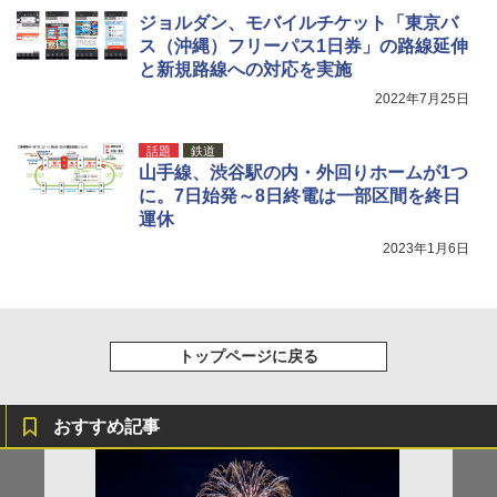
￥3,180
ジョルダン、モバイルチケット「東京バ
ス（沖縄）フリーパス1日券」の路線延伸
と新規路線への対応を実施
2022年7月25日
話題
鉄道
山手線、渋谷駅の内・外回りホームが1つ
に。7日始発～8日終電は一部区間を終日
運休
2023年1月6日
トップページに戻る
おすすめ記事