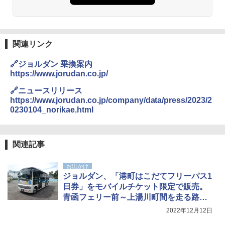
熊撃退スプレー 熊よけスプレー 熊スプレー
【日本企業販売】超強力クマ対策スプレー 30
0ml（連続噴射30秒）110ml（連続噴射15
関連リンク
秒）射程5～10m 安全ロック搭載 携帯収納袋
付き ヒグマ・イノシシ対策 自治体・教育機
🔗ジョルダン 乗換案内
関の購入実績 登山・キャンプ・アウトドア・
https://www.jorudan.co.jp/
防災用品 長期保存可能 緊急時用 日本国内発
送
🔗ニュースリリース
https://www.jorudan.co.jp/company/data/press/2023/2
￥3,680
0230104_norikae.html
Across やわらか保冷剤 日本製 固まらない 1
1cm ソフト 2個セット (2個セット)
関連記事
￥680
お出かけ
ジョルダン、「港町はこだてフリーパス1
日券」をモバイルチケット限定で販売。
着替えテント トイレテント 透けない【換気
青函フェリー前～上湯川町間を走る路線
通気窓付き】収納袋付き UVカット 防水 防災
バス
2022年12月12日
コンパクト iimono117 (ブルー)