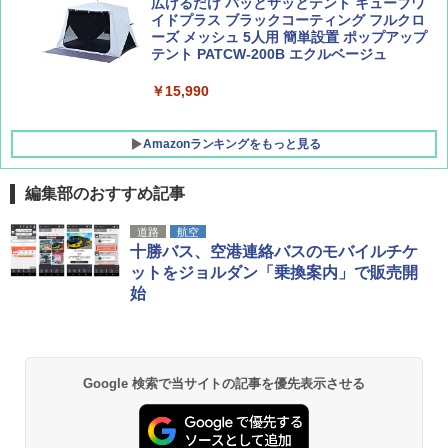
広げるだけ パッとサッとテント キューブワ
イドプラス ブラックコーティング フルクロ
ーズ メッシュ 5人用 簡単設置 ポップアップ
テント PATCW-200B エクルベージュ
￥15,990
Amazonランキングをもっと見る
編集部のおすすめ記事
DEWEL パラソル 大型 ビーチ アウトドアパ
道路
航空
ラソル ガーデン サイトシート付 折りたたみ
十勝バス、空港連絡バスのモバイルチケ
防水 UVカット 4段階高さ調整 軽量 収納袋付
ットをジョルダン「乗換案内」で販売開
き
始
￥6,459
GRANDOOR ステンレス保冷剤 2個セット 2
Google 検索で当サイトの記事を優先表示させる
026リニューアル 急速冷凍 空間倍増 衛生的
コンパクト 保冷力長持ち
￥2,980