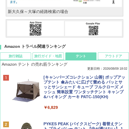
新大久保～大塚の経路検索の場合
Amazon トラベル関連ランキング
旅行雑誌
旅行ガイド・地図
テント
アウトドア
Amazon テント の売れ筋ランキング
更新日時：2026/08/09 18:02
BE-PAL(ビ-パル) 2026年 9 月号【特別付録:
地球の歩き方 スター・ウォーズ
[キャンパーズコレクション 山善] ポップアッ
SOTO ミニマル"旅"財布 ランダム2種】
プテント 傘みたいに広げて畳める パッとサ
ッとサンシェード キューブ フルクローズ メ
￥2,695
ッシュ 簡単設置 ワンタッチテント キャンプ
￥1,500
&ハイキング カーキ PATC-150(KH)
￥6,829
ディズニーファン ２０２６年 ９月号 [雑
D40 地球の歩き方 チェンマイ タイ北部の魅
誌] (ＤＩＳＮＥＹ ＦＡＮ)
力的な町 2026～2027 地球の歩き方D アジア
PYKES PEAK (パイクスピーク) 着替えテン
ト プライバシー テント 【中が透けない】 1