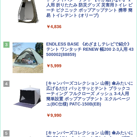
￥713
￥2,079
人用 折りたたみ 防災グッズ 災害用トイレ ビ
ーチ ピクニック ポップアップテント 携帯 簡
易 トイレテント (オリーブ)
山と溪谷 2026年8月号「南アルプス大全」
A09 地球の歩き方 イタリア 2026～2027 地
￥4,836
球の歩き方A ヨーロッパ
￥1,540
￥2,479
ENDLESS BASE 《めざましテレビで紹介》
テント ワンタッチ RENEW 幅200 2-3人用 43
500002(88859)
Coyote No.89 特集 星野道夫 夢見る旅
A26 地球の歩き方 チェコ ポーランド スロヴ
ァキア 2026～2027 地球の歩き方A ヨーロッ
￥5,999
パ
￥1,540
￥2,277
[キャンパーズコレクション 山善] 傘みたいに
広げるだけ パッとサッとテント ブラックコ
ーティング フルクローズ メッシュ 3-4人用
簡単設置 ポップアップテント エクルベージ
AIRLINE（エアライン）2026年9月号【特
新しい日本地理 地図・統計・移動から読み
ュ(BC仕様) PATC-150B(EB)
集】ボーイング110周年を祝して！
解く (講談社現代新書)
￥9,990
￥1,760
￥1,540
[キャンパーズコレクション 山善] 傘みたいに