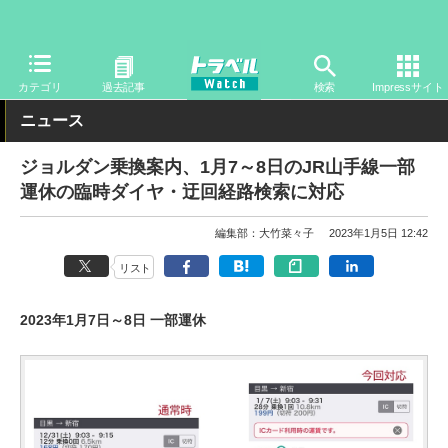
トラベル Watch
旅の方法
鉄旅
鉄道
カテゴリ
過去記事
検索
Impressサイト
ニュース
ジョルダン乗換案内、1月7～8日のJR山手線一部
運休の臨時ダイヤ・迂回経路検索に対応
編集部：大竹菜々子
2023年1月5日 12:42
リスト
2023年1月7日～8日 一部運休