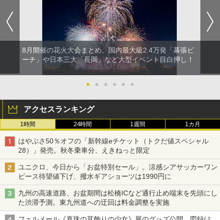
8月開催の花火大会まとめ。国内最大級2.4万発「幕張ビ
ーチ」や日本三大「長岡」など大型イベント目白押し！
●
●
●
●
●
●
アクセスランキング
1時間
24時間
1週間
1カ月
はやぶさ50％オフの「新幹線eチケット（トクだ値スペシャル
28）」発売。秋冬乗車分、えきねっと限定
ユニクロ、今日から「お盆特別セール」。涼感シアサッカーワン
ピース待望値下げ、撥水ギアショーツは1990円に
九州の高速道路、お盆期間は松橋ICなど通行止め端末を先頭にし
た渋滞予測。東九州道への迂回は料金調整を実施
フェルメール《真珠の耳飾りの少女》展のグッズ公開。図録/ミ