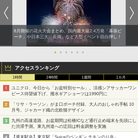
8月開催の花火大会まとめ。国内最大級2.4万発「幕張ビ
ーチ」や日本三大「長岡」など大型イベント目白押し！
●
●
●
●
●
●
アクセスランキング
1時間
24時間
1週間
1カ月
ユニクロ、今日から「お盆特別セール」。涼感シアサッカーワン
ピース待望値下げ、撥水ギアショーツは1990円に
「リサ・ラーソン」がま口ポーチ付録、大人のおしゃれ手帖 10
月号。ジャカード織の北欧猫デザイン
九州の高速道路、お盆期間は松橋ICなど通行止め端末を先頭にし
た渋滞予測。東九州道への迂回は料金調整を実施
【週末駅弁】東京駅「Suicaのペンギン チキンのり弁」