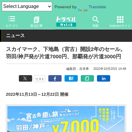
Powered by
Translate
トラベル Watch
地域
国内旅行
沖縄
カテゴリ
過去記事
検索
Impressサイト
ニュース
スカイマーク、下地島（宮古）開設2年のセール。
羽田/神戸発が片道7000円、那覇発が片道3000円
編集部：吉本希
2022年10月25日 14:48
リスト
2022年11月13日～12月22日 開催