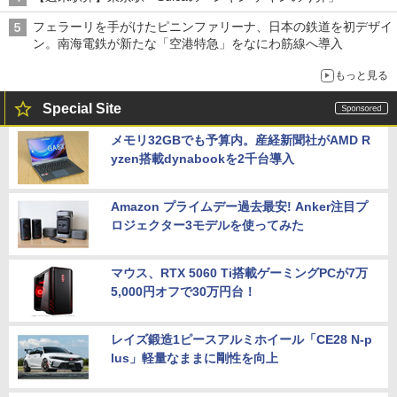
フェラーリを手がけたピニンファリーナ、日本の鉄道を初デザイ
ン。南海電鉄が新たな「空港特急」をなにわ筋線へ導入
もっと見る
Special Site
メモリ32GBでも予算内。産経新聞社がAMD R
yzen搭載dynabookを2千台導入
Amazon プライムデー過去最安! Anker注目プ
ロジェクター3モデルを使ってみた
マウス、RTX 5060 Ti搭載ゲーミングPCが7万
5,000円オフで30万円台！
レイズ鍛造1ピースアルミホイール「CE28 N-p
lus」軽量なままに剛性を向上