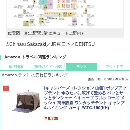
位置図（JR上野駅3階 エキュート上野内）
©Chiharu Sakazaki／JR東日本／DENTSU
Amazon トラベル関連ランキング
旅行雑誌
旅行ガイド・地図
テント
アウトドア
Amazon テント の売れ筋ランキング
更新日時：2026/08/08 06:02
BE-PAL(ビ-パル) 2026年 9 月号【特別付録:
D40 地球の歩き方 チェンマイ タイ北部の魅
[キャンパーズコレクション 山善] ポップアッ
SOTO ミニマル"旅"財布 ランダム2種】
力的な町 2026～2027 地球の歩き方D アジア
プテント 傘みたいに広げて畳める パッとサ
ッとサンシェード キューブ フルクローズ メ
ッシュ 簡単設置 ワンタッチテント キャンプ
￥1,500
￥2,079
&ハイキング カーキ PATC-150(KH)
￥6,830
ディズニーファン ２０２６年 ９月号 [雑
地球の歩き方 スター・ウォーズ
誌] (ＤＩＳＮＥＹ ＦＡＮ)