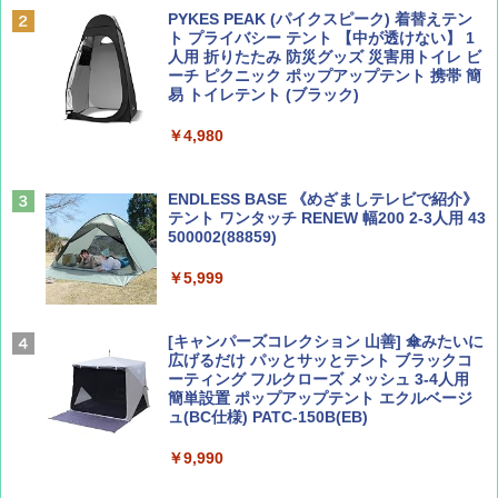
PYKES PEAK (パイクスピーク) 着替えテン
￥2,695
ト プライバシー テント 【中が透けない】 1
￥713
人用 折りたたみ 防災グッズ 災害用トイレ ビ
ーチ ピクニック ポップアップテント 携帯 簡
易 トイレテント (ブラック)
山と溪谷 2026年8月号「南アルプス大全」
僕が見た未来【完全版】
￥4,980
￥1,540
￥0
ENDLESS BASE 《めざましテレビで紹介》
テント ワンタッチ RENEW 幅200 2-3人用 43
500002(88859)
Coyote No.89 特集 星野道夫 夢見る旅
A09 地球の歩き方 イタリア 2026～2027 地
球の歩き方A ヨーロッパ
￥5,999
￥1,540
￥2,479
[キャンパーズコレクション 山善] 傘みたいに
広げるだけ パッとサッとテント ブラックコ
ーティング フルクローズ メッシュ 3-4人用
簡単設置 ポップアップテント エクルベージ
AIRLINE（エアライン）2026年9月号【特
A26 地球の歩き方 チェコ ポーランド スロヴ
ュ(BC仕様) PATC-150B(EB)
集】ボーイング110周年を祝して！
ァキア 2026～2027 地球の歩き方A ヨーロッ
パ
￥9,990
￥1,760
￥2,277