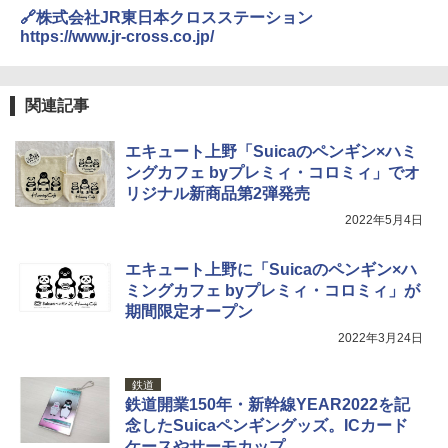
コンパクト iimono117 (ブルー)
🔗株式会社JR東日本クロスステーション
https://www.jr-cross.co.jp/
￥3,080
関連記事
エキュート上野「Suicaのペンギン×ハミ
ングカフェ byプレミィ・コロミィ」でオ
リジナル新商品第2弾発売
2022年5月4日
エキュート上野に「Suicaのペンギン×ハ
ミングカフェ byプレミィ・コロミィ」が
期間限定オープン
2022年3月24日
鉄道
鉄道開業150年・新幹線YEAR2022を記
念したSuicaペンギングッズ。ICカード
ケースやサーモカップ