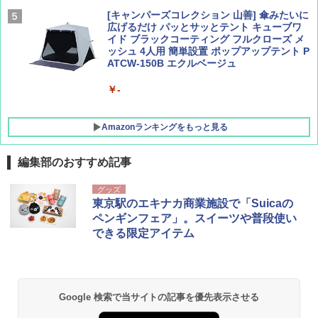
[キャンパーズコレクション 山善] 傘みたいに
広げるだけ パッとサッとテント キューブワ
イド ブラックコーティング フルクローズ メ
ッシュ 4人用 簡単設置 ポップアップテント P
ATCW-150B エクルベージュ
￥-
Amazonランキングをもっと見る
編集部のおすすめ記事
GRANDOOR ステンレス保冷剤 2個セット 2
グッズ
026リニューアル 急速冷凍 空間倍増 衛生的
東京駅のエキナカ商業施設で「Suicaの
コンパクト 保冷力長持ち
ペンギンフェア」。スイーツや普段使い
できる限定アイテム
￥2,980
BUNDOK(バンドック)ソロ ドーム 1 EX BDK
-08EX カーキ ソロキャンプ ポリエステル フ
Google 検索で当サイトの記事を優先表示させる
レーム ドーム型 テント