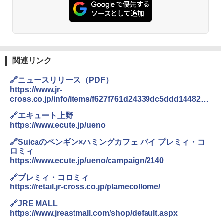
￥14,800
DEWEL パラソル 大型 ビーチ アウトドアパ
ラソル ガーデン サイトシート付 折りたたみ
防水 UVカット 4段階高さ調整 軽量 収納袋付
き
関連リンク
￥6,459
🔗ニュースリリース（PDF）
https://www.jr-
cross.co.jp/info/items/f627f761d24339dc5ddd1448236
熊撃退スプレー 熊よけスプレー 熊スプレー
8bfe7a5e8c2e4.pdf
【日本企業販売】超強力クマ対策スプレー 30
🔗エキュート上野
0ml（連続噴射30秒）110ml（連続噴射15
https://www.ecute.jp/ueno
秒）射程5～10m 安全ロック搭載 携帯収納袋
付き ヒグマ・イノシシ対策 自治体・教育機
🔗Suicaのペンギン×ハミングカフェ バイ プレミィ・コ
関の購入実績 登山・キャンプ・アウトドア・
ロミィ
防災用品 長期保存可能 緊急時用 日本国内発
https://www.ecute.jp/ueno/campaign/2140
送
🔗プレミィ・コロミィ
￥3,680
https://retail.jr-cross.co.jp/plamecollome/
🔗JRE MALL
着替えテント トイレテント 透けない【換気
https://www.jreastmall.com/shop/default.aspx
通気窓付き】収納袋付き UVカット 防水 防災