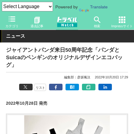
Powered by
Translate
トラベル Watch
旅の方法
鉄旅
駅ビル・エキナカ
カテゴリ
過去記事
検索
Impressサイト
ニュース
ジャイアントパンダ来日50周年記念「パンダと
Suicaのペンギンのオリジナルデザインエコバッ
グ」
編集部：彦坂颯汰
2022年10月20日 17:29
リスト
2022年10月28日 発売