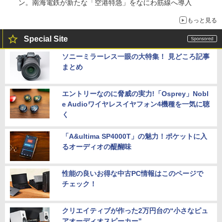
ン。南海電鉄が新たな「空港特急」をなにわ筋線へ導入
もっと見る
Special Site
ソニーミラーレス一眼の大特集！ 見どころ記事
まとめ
エントリーなのに脅威の実力!「Osprey」Nobl
e Audioワイヤレスイヤフォン4機種を一気に聴
く
「A&ultima SP4000T」の魅力！ポケットに入
るオーディオの醍醐味
性能の良いお得な中古PC情報はこのページで
チェック！
クリエイティブが作った2万円台の“小さなピュ
アオーディオスピーカー”