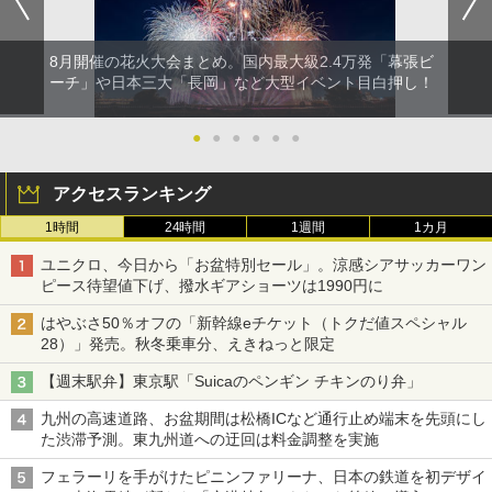
8月開催の花火大会まとめ。国内最大級2.4万発「幕張ビ
ーチ」や日本三大「長岡」など大型イベント目白押し！
●
●
●
●
●
●
アクセスランキング
1時間
24時間
1週間
1カ月
ユニクロ、今日から「お盆特別セール」。涼感シアサッカーワン
ピース待望値下げ、撥水ギアショーツは1990円に
はやぶさ50％オフの「新幹線eチケット（トクだ値スペシャル
28）」発売。秋冬乗車分、えきねっと限定
【週末駅弁】東京駅「Suicaのペンギン チキンのり弁」
九州の高速道路、お盆期間は松橋ICなど通行止め端末を先頭にし
た渋滞予測。東九州道への迂回は料金調整を実施
フェラーリを手がけたピニンファリーナ、日本の鉄道を初デザイ